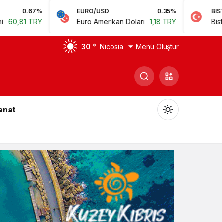
EURO/USD
0.35%
BIST
0.78%
Euro Amerikan Doları
1,18 TRY
Bist 100
14.168,35 TRY
30 °
Nicosia
Menü Oluştur
Sanat
Gündüz Modu
Gündüz modunu seçin.