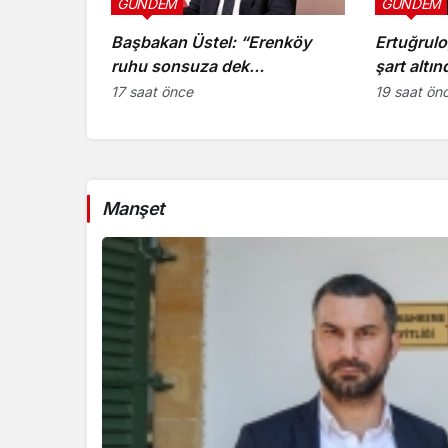
GÜNDEM
GÜNDEM
Başbakan Üstel: “Erenköy
Ertuğrulo
ruhu sonsuza dek
şart altın
yaşayacaktır”
etmeyece
17 saat önce
19 saat ön
kanıtıdır”
Manşet