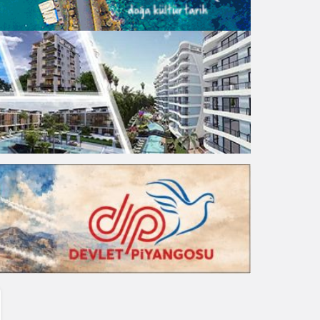
Gece Modu
Gece modunu seçin.
Sistem Modu
Sistem modunu seçin.