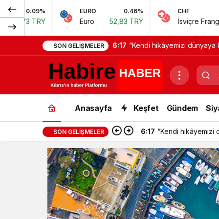
EURO
0.46%
CHF
0.62%
Euro
52,83 TRY
İsviçre Frangı
57,38 TRY
6:17
“Kendi hikâyemizi dünyaya k
SON GELIŞMELER
Anasayfa
Keşfet
Gündem
Siy
6:17
“Kendi hikâyemizi 
SON GELIŞMELER