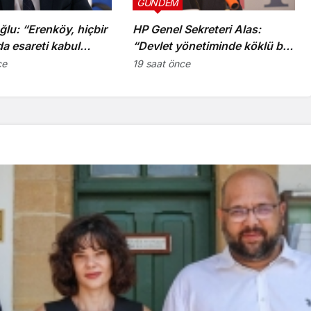
GÜNDEM
ğlu: “Erenköy, hiçbir
HP Genel Sekreteri Alas:
da esareti kabul
“Devlet yönetiminde köklü bir
ğimizin en açık
zihniyet değişimine ihtiyaç
ce
19 saat önce
var”