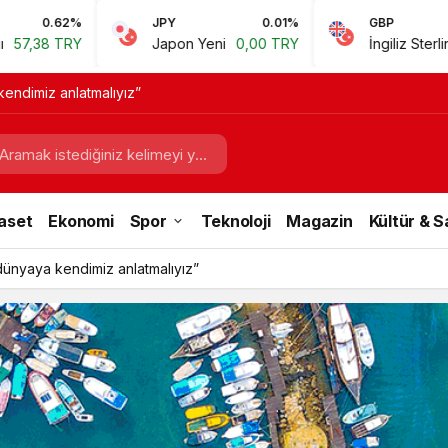
JPY
0.01%
GBP
0.67%
Japon Yeni
0,00 TRY
İngiliz Sterlini
60,81 TRY
endimiz anlatmalıyız”
aset
Ekonomi
Spor
Teknoloji
Magazin
Kültür & 
dünyaya kendimiz anlatmalıyız”