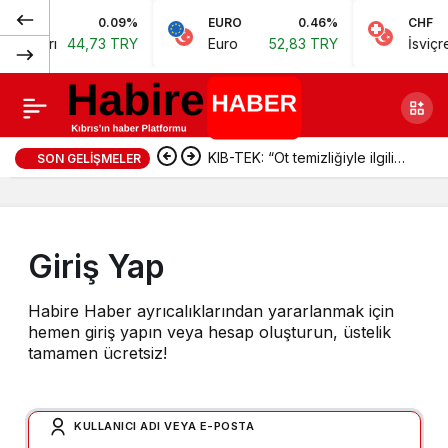
0.09%
EURO
0.46%
CHF
 Doları
44,73 TRY
Euro
52,83 TRY
İsviçre 
KIB-TEK: “Ot temizliğiyle ilgili
SON GELIŞMELER
iddialar doğru değil”
Giriş Yap
Habire Haber ayrıcalıklarından yararlanmak için
hemen giriş yapın veya hesap oluşturun, üstelik
tamamen ücretsiz!
KULLANICI ADI VEYA E-POSTA