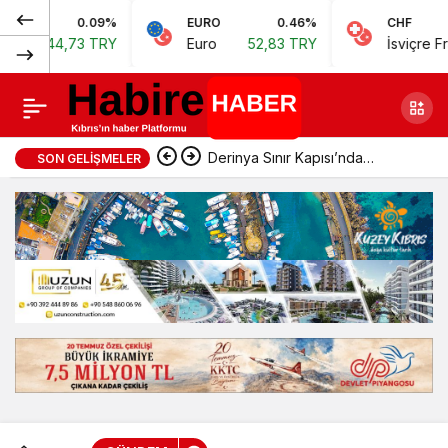
Normal
0.09%
EURO
0.46%
CHF
Meclis’te gazeteciler
Paylaş
,73 TRY
Euro
52,83 TRY
İsviçre Frangı
57,
(100%)
için çalışma ve sosyal
kullanım amaçlı oda
Derinya Sınır Kapısı’nda
SON GELIŞMELER
hazırlandı
geçişler normale döndü