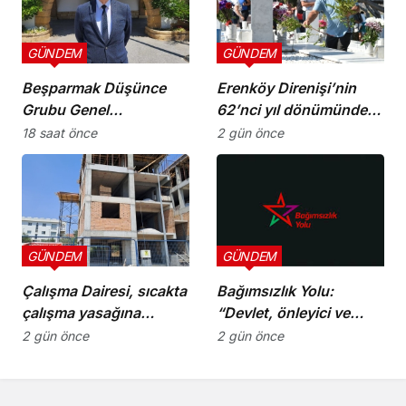
GÜNDEM
GÜNDEM
Beşparmak Düşünce
Erenköy Direnişi’nin
Grubu Genel
62’nci yıl dönümünde
Koordinatörü M. Ergün
şehitler törenle anıldı
18 saat önce
2 gün önce
Olgun oldu
GÜNDEM
GÜNDEM
Çalışma Dairesi, sıcakta
Bağımsızlık Yolu:
çalışma yasağına
“Devlet, önleyici ve
uymayan 19 iş yerine
koruyucu
2 gün önce
2 gün önce
uyarı verdi
sorumluluklarını yerine
getirmeli”