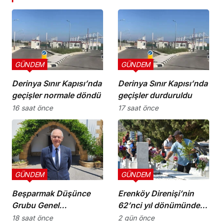
GÜNDEM
GÜNDEM
Derinya Sınır Kapısı’nda
Derinya Sınır Kapısı’nda
geçişler normale döndü
geçişler durduruldu
16 saat önce
17 saat önce
GÜNDEM
GÜNDEM
Beşparmak Düşünce
Erenköy Direnişi’nin
Grubu Genel
62’nci yıl dönümünde
Koordinatörü M. Ergün
şehitler törenle anıldı
18 saat önce
2 gün önce