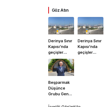
Göz Atın
Derinya Sınır
Derinya Sınır
Kapısı’nda
Kapısı’nda
geçişler
geçişler
normale
durduruldu
döndü
Beşparmak
Düşünce
Grubu Genel
Koordinatörü
M. Ergün
İçeriği Görüntüle