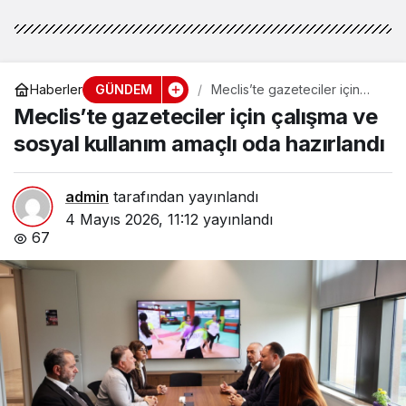
GÜNDEM
Haberler
Meclis’te gazeteciler için
çalışma ve sosyal kullanım
Meclis’te gazeteciler için çalışma ve
amaçlı oda hazırlandı
sosyal kullanım amaçlı oda hazırlandı
admin
tarafından yayınlandı
4 Mayıs 2026, 11:12
yayınlandı
67