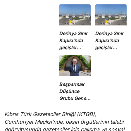
Derinya Sınır
Derinya Sınır
Kapısı’nda
Kapısı’nda
geçişler
geçişler
normale
durduruldu
döndü
Beşparmak
Düşünce
Grubu Genel
Koordinatörü
M. Ergün
Kıbrıs Türk Gazeteciler Birliği (KTGB),
Olgun oldu
Cumhuriyet Meclisi’nde, basın örgütlerinin talebi
doğrultusunda gazeteciler için çalışma ve sosyal