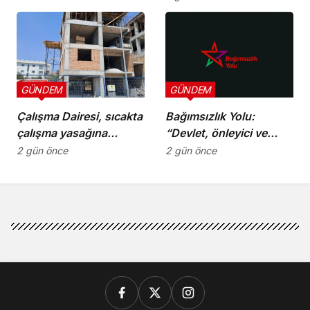
Olgun oldu
GÜNDEM
GÜNDEM
Çalışma Dairesi, sıcakta
Bağımsızlık Yolu:
çalışma yasağına
“Devlet, önleyici ve
uymayan 19 iş yerine
koruyucu
2 gün önce
2 gün önce
uyarı verdi
sorumluluklarını yerine
getirmeli”