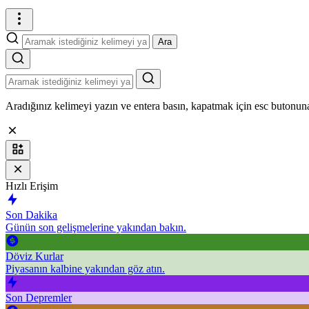
Ara
Aradığınız kelimeyi yazın ve entera basın, kapatmak için esc butonuna
Hızlı Erişim
Son Dakika
Günün son gelişmelerine yakından bakın.
Döviz Kurlar
Piyasanın kalbine yakından göz atın.
Son Depremler