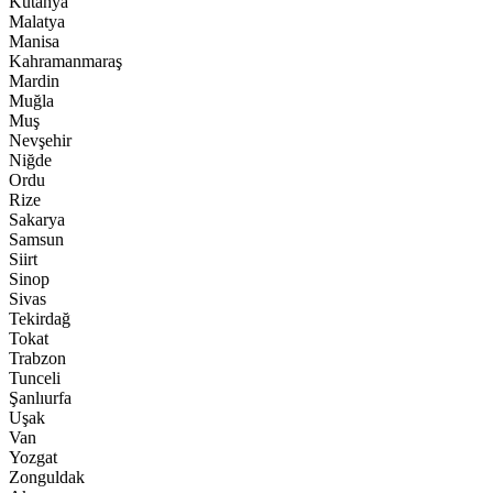
Kütahya
Malatya
Manisa
Kahramanmaraş
Mardin
Muğla
Muş
Nevşehir
Niğde
Ordu
Rize
Sakarya
Samsun
Siirt
Sinop
Sivas
Tekirdağ
Tokat
Trabzon
Tunceli
Şanlıurfa
Uşak
Van
Yozgat
Zonguldak