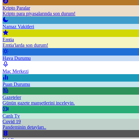
Kripto Paralar
Kripto para piyasalarında son durum!
Namaz Vakitleri
Emtia
Emtia'larda son durum!
Hava Durumu
Maç Merkezi
Puan Durumu
Gazeteler
Günün gazete manşetlerini inceleyin.
Canlı Tv
Covid 19
Pandeminin detayları..