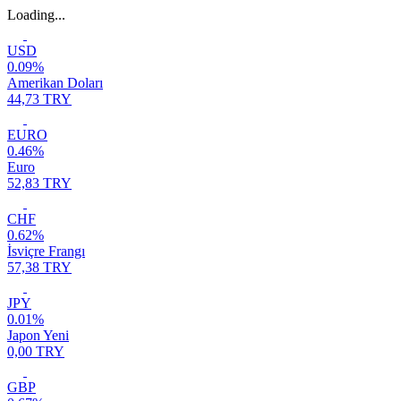
Loading...
USD
0.09%
Amerikan Doları
44,73 TRY
EURO
0.46%
Euro
52,83 TRY
CHF
0.62%
İsviçre Frangı
57,38 TRY
JPY
0.01%
Japon Yeni
0,00 TRY
GBP