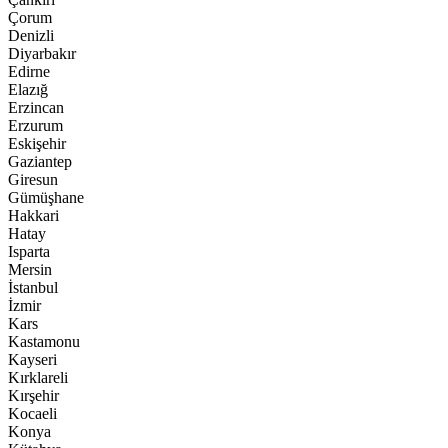
Çorum
Denizli
Diyarbakır
Edirne
Elazığ
Erzincan
Erzurum
Eskişehir
Gaziantep
Giresun
Gümüşhane
Hakkari
Hatay
Isparta
Mersin
İstanbul
İzmir
Kars
Kastamonu
Kayseri
Kırklareli
Kırşehir
Kocaeli
Konya