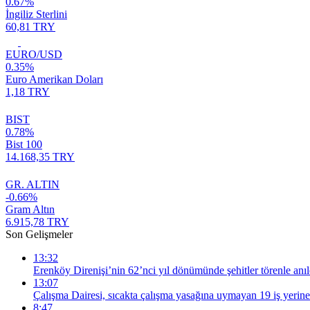
0.67%
İngiliz Sterlini
60,81 TRY
EURO/USD
0.35%
Euro Amerikan Doları
1,18 TRY
BIST
0.78%
Bist 100
14.168,35 TRY
GR. ALTIN
-0.66%
Gram Altın
6.915,78 TRY
Son Gelişmeler
13:32
Erenköy Direnişi’nin 62’nci yıl dönümünde şehitler törenle anıl
13:07
Çalışma Dairesi, sıcakta çalışma yasağına uymayan 19 iş yerine
8:47