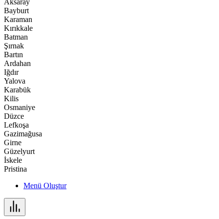
Aksaray
Bayburt
Karaman
Kırıkkale
Batman
Şırnak
Bartın
Ardahan
Iğdır
Yalova
Karabük
Kilis
Osmaniye
Düzce
Lefkoşa
Gazimağusa
Girne
Güzelyurt
İskele
Pristina
Menü Oluştur