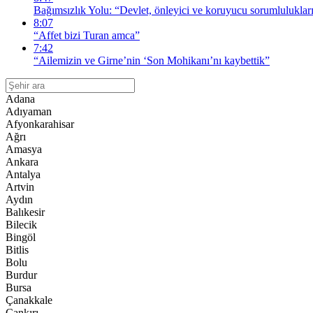
Bağımsızlık Yolu: “Devlet, önleyici ve koruyucu sorumlulukları
8:07
“Affet bizi Turan amca”
7:42
“Ailemizin ve Girne’nin ‘Son Mohikanı’nı kaybettik”
Adana
Adıyaman
Afyonkarahisar
Ağrı
Amasya
Ankara
Antalya
Artvin
Aydın
Balıkesir
Bilecik
Bingöl
Bitlis
Bolu
Burdur
Bursa
Çanakkale
Çankırı