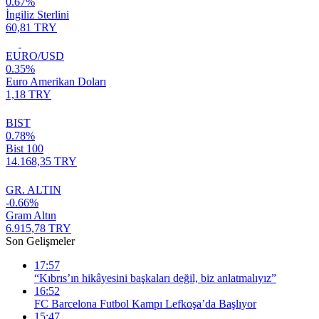
0.67%
İngiliz Sterlini
60,81 TRY
EURO/USD
0.35%
Euro Amerikan Doları
1,18 TRY
BIST
0.78%
Bist 100
14.168,35 TRY
GR. ALTIN
-0.66%
Gram Altın
6.915,78 TRY
Son Gelişmeler
17:57
“Kıbrıs’ın hikâyesini başkaları değil, biz anlatmalıyız”
16:52
FC Barcelona Futbol Kampı Lefkoşa’da Başlıyor
15:47