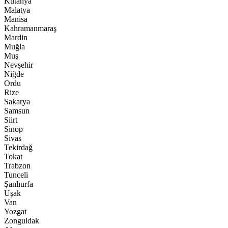
Kütahya
Malatya
Manisa
Kahramanmaraş
Mardin
Muğla
Muş
Nevşehir
Niğde
Ordu
Rize
Sakarya
Samsun
Siirt
Sinop
Sivas
Tekirdağ
Tokat
Trabzon
Tunceli
Şanlıurfa
Uşak
Van
Yozgat
Zonguldak