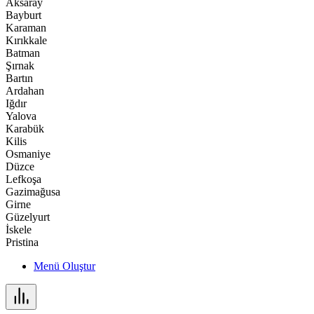
Aksaray
Bayburt
Karaman
Kırıkkale
Batman
Şırnak
Bartın
Ardahan
Iğdır
Yalova
Karabük
Kilis
Osmaniye
Düzce
Lefkoşa
Gazimağusa
Girne
Güzelyurt
İskele
Pristina
Menü Oluştur