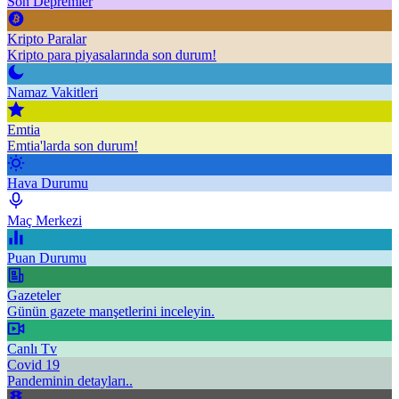
Son Depremler
Kripto Paralar
Kripto para piyasalarında son durum!
Namaz Vakitleri
Emtia
Emtia'larda son durum!
Hava Durumu
Maç Merkezi
Puan Durumu
Gazeteler
Günün gazete manşetlerini inceleyin.
Canlı Tv
Covid 19
Pandeminin detayları..