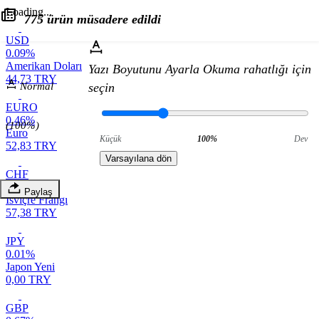
Loading...
775 ürün müsadere edildi
USD
0.09%
Amerikan Doları
Yazı Boyutunu Ayarla
Okuma rahatlığı için
44,73 TRY
Normal
seçin
EURO
0.46%
(100%)
Euro
Küçük
100%
Dev
52,83 TRY
Varsayılana dön
CHF
0.62%
Paylaş
İsviçre Frangı
57,38 TRY
JPY
0.01%
Japon Yeni
0,00 TRY
GBP