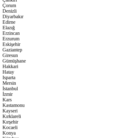
Çorum
Denizli
Diyarbakır
Edirne
Elazığ
Erzincan
Erzurum
Eskişehir
Gaziantep
Giresun
Gümüşhane
Hakkari
Hatay
Isparta
Mersin
İstanbul
İzmir
Kars
Kastamonu
Kayseri
Kırklareli
Kırşehir
Kocaeli
Konya