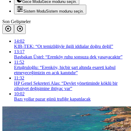
Gece Modu
Gece modunu seçin.
Sistem Modu
Sistem modunu seçin.
Son Gelişmeler
14:02
KIB-TEK: “Ot temizliğiyle ilgili iddialar doğru değil”
13:17
Başbakan Üstel: “Erenköy ruhu sonsuza dek yaşayacaktır”
11:52
Ertuğruloğlu: “Erenköy, hiçbir şart altında esareti kabul
etmeyeceğimizin en açık kanıtıdır”
11:32
HP Genel Sekreteri Alas: “Devlet yönetiminde köklü bir
zihniyet değişimine ihtiyaç var”
10:02
Bazı yollar pazar günü trafiğe kapatılacak