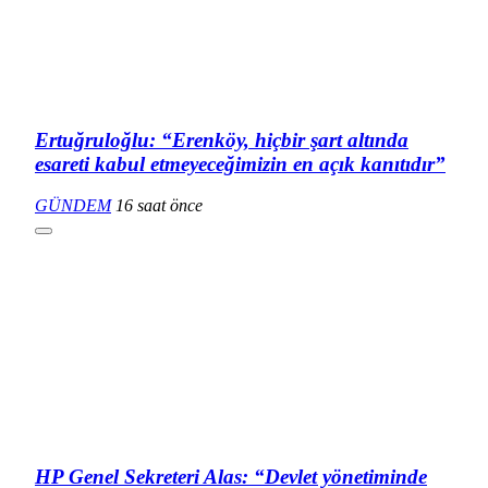
Ertuğruloğlu: “Erenköy, hiçbir şart altında
esareti kabul etmeyeceğimizin en açık kanıtıdır”
GÜNDEM
16 saat önce
HP Genel Sekreteri Alas: “Devlet yönetiminde