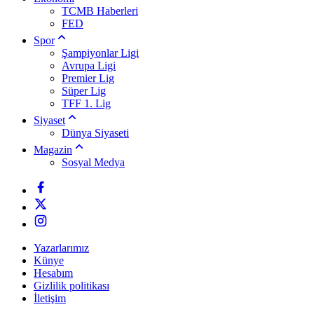
TCMB Haberleri
FED
Spor
Şampiyonlar Ligi
Avrupa Ligi
Premier Lig
Süper Lig
TFF 1. Lig
Siyaset
Dünya Siyaseti
Magazin
Sosyal Medya
Yazarlarımız
Künye
Hesabım
Gizlilik politikası
İletişim