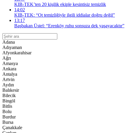
KIB-TEK’ten 20 kişilik ekiple kesintisiz temizlik
14:02
KIB-TEK: “Ot temizliğiyle ilgili iddialar doğru değil”
13:17
Başbakan Üstel: “Erenköy ruhu sonsuza dek yaşayacaktır”
Adana
Adıyaman
Afyonkarahisar
Ağrı
Amasya
Ankara
Antalya
Artvin
Aydın
Balıkesir
Bilecik
Bingöl
Bitlis
Bolu
Burdur
Bursa
Çanakkale
Çankırı