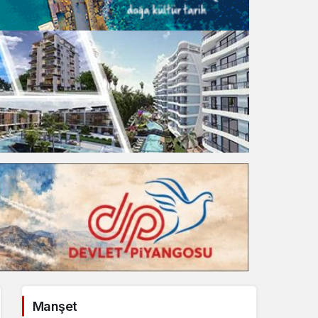
Gece Modu
Gece modunu seçin.
Sistem Modu
Sistem modunu seçin.
Manşet