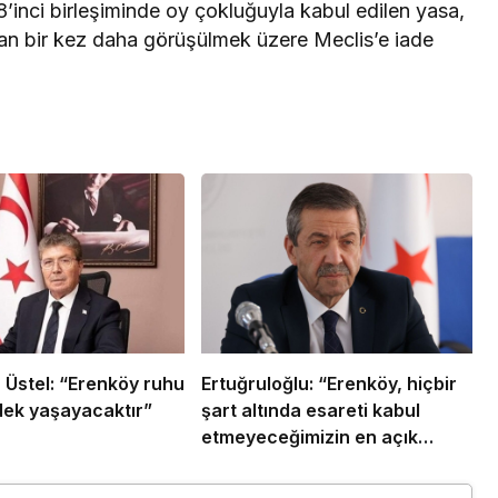
8’inci birleşiminde oy çokluğuyla kabul edilen yasa,
n bir kez daha görüşülmek üzere Meclis’e iade
Üstel: “Erenköy ruhu
Ertuğruloğlu: “Erenköy, hiçbir
ek yaşayacaktır”
şart altında esareti kabul
etmeyeceğimizin en açık
kanıtıdır”