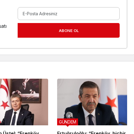
atı
ABONE OL
GÜNDEM
 Üstel: “Erenköy
Ertuğruloğlu: “Erenköy, hiçbir