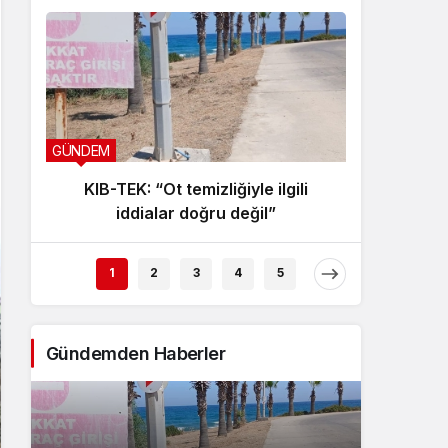
GÜNDEM
GÜNDEM
KIB-TEK: “Ot temizliğiyle ilgili
Başba
iddialar doğru değil”
son
1
2
3
4
5
Gündemden Haberler