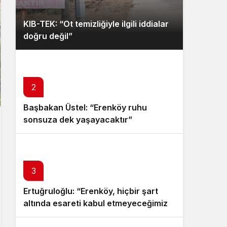
KIB-TEK: “Ot temizliğiyle ilgili iddialar
doğru değil”
2
Başbakan Üstel: “Erenköy ruhu
sonsuza dek yaşayacaktır”
3
Ertuğruloğlu: “Erenköy, hiçbir şart
altında esareti kabul etmeyeceğimizin
en açık kanıtıdır”