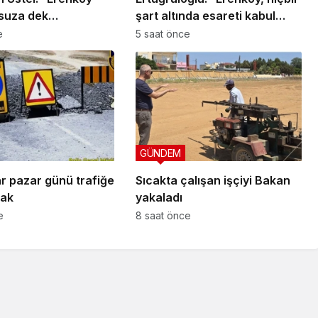
suza dek
şart altında esareti kabul
ktır”
etmeyeceğimizin en açık
e
5 saat önce
kanıtıdır”
GÜNDEM
ar pazar günü trafiğe
Sıcakta çalışan işçiyi Bakan
cak
yakaladı
e
8 saat önce