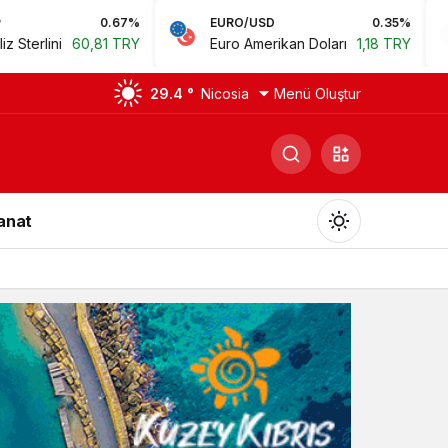
EURO/USD
0.35%
BIST
Euro Amerikan Doları
1,18 TRY
Bist 100
14.168
29.4 °
Nicosia
Menü Oluştur
Sanat
Gündüz Modu
Gündüz modunu seçin.