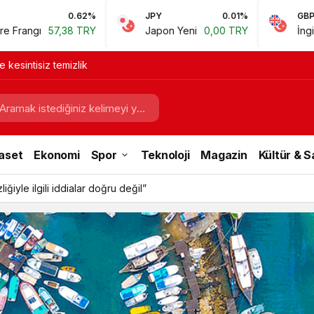
JPY
0.01%
GBP
0.67%
Japon Yeni
0,00 TRY
İngiliz Sterlini
60,81 TRY
e kesintisiz temizlik
aset
Ekonomi
Spor
Teknoloji
Magazin
Kültür & 
iğiyle ilgili iddialar doğru değil”