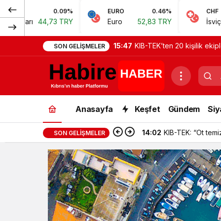
%
EURO
0.46%
CHF
0.62%
Y
Euro
52,83 TRY
İsviçre Frangı
57,38 TRY
15:47
KIB-TEK’ten 20 kişilik ekipl
SON GELIŞMELER
Anasayfa
Keşfet
Gündem
Siy
14:02
KIB-TEK: “Ot temizl
SON GELIŞMELER