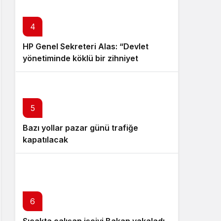
4
HP Genel Sekreteri Alas: “Devlet
yönetiminde köklü bir zihniyet
değişimine ihtiyaç var”
5
Bazı yollar pazar günü trafiğe
kapatılacak
6
Sıcakta çalışan işçiyi Bakan yakaladı