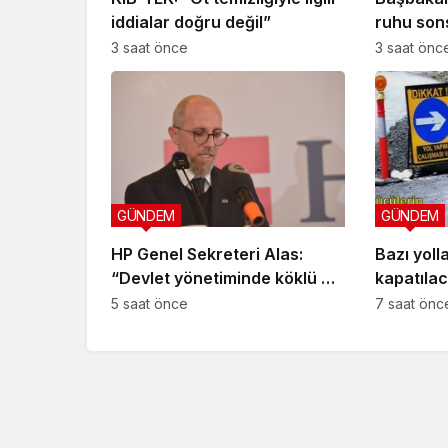
iddialar doğru değil”
ruhu son
yaşayaca
3 saat önce
3 saat önc
GÜNDEM
GÜNDEM
HP Genel Sekreteri Alas:
Bazı yoll
“Devlet yönetiminde köklü bir
kapatıla
zihniyet değişimine ihtiyaç
5 saat önce
7 saat önc
var”