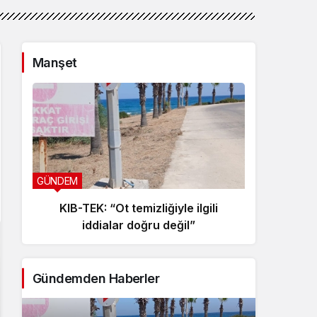
Manşet
GÜNDEM
GÜNDE
KIB-TEK: “Ot temizliğiyle ilgili
Baş
iddialar doğru değil”
s
Gündemden Haberler