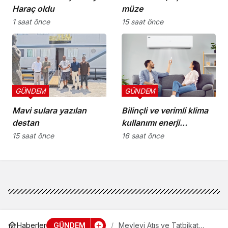
Haraç oldu
müze
1 saat önce
15 saat önce
GÜNDEM
GÜNDEM
Mavi sulara yazılan
Bilinçli ve verimli klima
destan
kullanımı enerji
tüketimini azaltıyor
15 saat önce
16 saat önce
GÜNDEM
Haberler
Mevlevi Atış ve Tatbikat