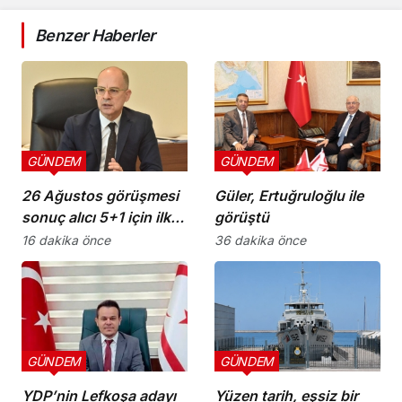
Benzer Haberler
GÜNDEM
GÜNDEM
26 Ağustos görüşmesi
Güler, Ertuğruloğlu ile
sonuç alıcı 5+1 için ilk
görüştü
adım
16 dakika önce
36 dakika önce
GÜNDEM
GÜNDEM
YDP’nin Lefkoşa adayı
Yüzen tarih, eşsiz bir