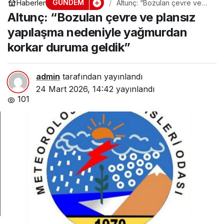
GÜNDEM
Haberler
Altunç: “Bozulan çevre ve
plansız yapılaşma nedeniyle
Altunç: “Bozulan çevre ve plansız
yağmurdan korkar duruma
geldik”
yapılaşma nedeniyle yağmurdan
korkar duruma geldik”
admin
tarafından yayınlandı
24 Mart 2026, 14:42
yayınlandı
101