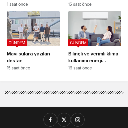
1 saat önce
15 saat önce
GÜNDEM
GÜNDEM
Mavi sulara yazılan
Bilinçli ve verimli klima
destan
kullanımı enerji
tüketimini azaltıyor
15 saat önce
16 saat önce