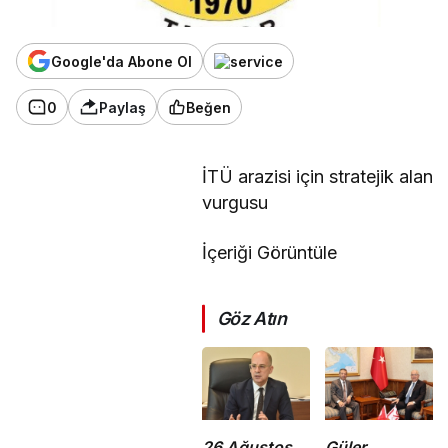
Google'da Abone Ol
0
Paylaş
Beğen
İTÜ arazisi için stratejik alan
vurgusu
İçeriği Görüntüle
Göz Atın
26 Ağustos
Güler,