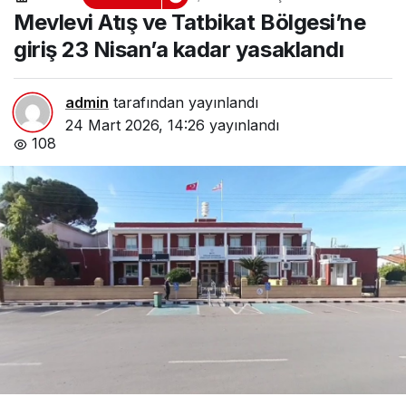
Bölgesi’ne giriş 23 Nisan’a
Mevlevi Atış ve Tatbikat Bölgesi’ne
kadar yasaklandı
giriş 23 Nisan’a kadar yasaklandı
admin
tarafından yayınlandı
24 Mart 2026, 14:26
yayınlandı
108