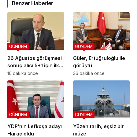
Benzer Haberler
GÜNDEM
GÜNDEM
26 Ağustos görüşmesi
Güler, Ertuğruloğlu ile
sonuç alıcı 5+1 için ilk
görüştü
adım
16 dakika önce
36 dakika önce
GÜNDEM
GÜNDEM
YDP’nin Lefkoşa adayı
Yüzen tarih, eşsiz bir
Haraç oldu
müze