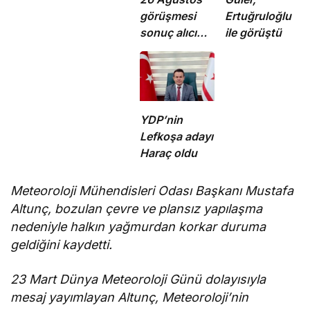
görüşmesi
Ertuğruloğlu
sonuç alıcı
ile görüştü
5+1 için ilk
adım
YDP’nin
Lefkoşa adayı
Haraç oldu
Meteoroloji Mühendisleri Odası Başkanı Mustafa
Altunç, bozulan çevre ve plansız yapılaşma
nedeniyle halkın yağmurdan korkar duruma
geldiğini kaydetti.
23 Mart Dünya Meteoroloji Günü dolayısıyla
mesaj yayımlayan Altunç, Meteoroloji’nin