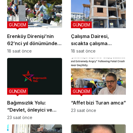
GÜNDEM
GÜNDEM
Erenköy Direnişi’nin
Çalışma Dairesi,
62’nci yıl dönümünde
sıcakta çalışma
şehitler törenle anıldı
yasağına uymayan 19
18 saat önce
18 saat önce
iş yerine uyarı verdi
GÜNDEM
GÜNDEM
Bağımsızlık Yolu:
“Affet bizi Turan amca”
“Devlet, önleyici ve
23 saat önce
koruyucu
23 saat önce
sorumluluklarını yerine
getirmeli”