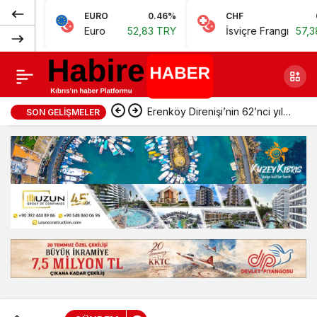
Normal
EURO
0.46%
CHF
0.62%
Az kalsın AVM’ye
Paylaş
Euro
52,83 TRY
İsviçre Frangı
57,38 TRY
(100%)
giriyordu!
Erenköy Direnişi’nin 62’nci yıl
SON GELIŞMELER
dönümünde şehitler törenle
anıldı