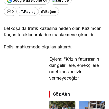
Google'da Abone Ol
0
Paylaş
Beğen
Lefkoşa’da trafik kazasına neden olan Kazımcan
Kaçan tutuklanarak dün mahkemeye çıkarıldı.
Polis, mahkemede olguları aktardı.
Eylem: “Krizin faturasının
dar gelirlilere, emekçilere
ödetilmesine izin
vermeyeceğiz”
Göz Atın