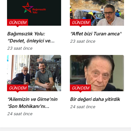
GÜNDEM
GÜNDEM
Bağımsızlık Yolu:
“Affet bizi Turan amca”
“Devlet, önleyici ve
23 saat önce
koruyucu
23 saat önce
sorumluluklarını yerine
getirmeli”
GÜNDEM
GÜNDEM
“Ailemizin ve Girne’nin
Bir değeri daha yitirdik
‘Son Mohikanı’nı
24 saat önce
kaybettik”
24 saat önce