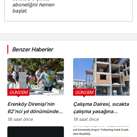
aboneliğini hemen
başlat.
Benzer Haberler
GÜNDEM
GÜNDEM
Erenköy Direnişi’nin
Çalışma Dairesi, sıcakta
62’nci yıl dönümünde
çalışma yasağına
şehitler törenle anıldı
uymayan 19 iş yerine
18 saat önce
18 saat önce
uyarı verdi