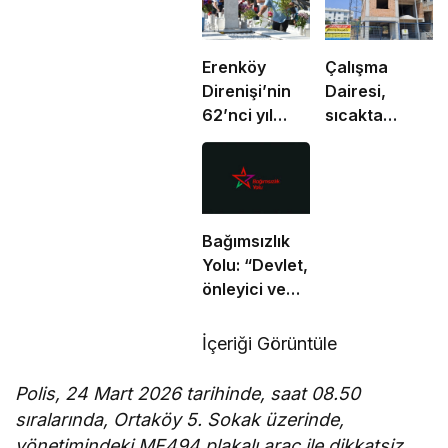
Erenköy
Çalışma
Direnişi’nin
Dairesi,
62’nci yıl
sıcakta
dönümünde
çalışma
şehitler
yasağına
törenle anıldı
uymayan 19
iş yerine
uyarı verdi
Bağımsızlık
Yolu: “Devlet,
önleyici ve
koruyucu
sorumluluklarını
İçeriği Görüntüle
yerine
getirmeli”
Polis, 24 Mart 2026 tarihinde, saat 08.50
sıralarında, Ortaköy 5. Sokak üzerinde,
yönetimindeki MF494 plakalı araç ile dikkatsiz