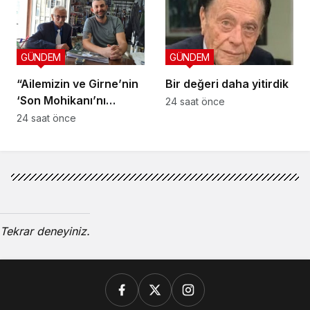
GÜNDEM
GÜNDEM
“Ailemizin ve Girne’nin
Bir değeri daha yitirdik
‘Son Mohikanı’nı
24 saat önce
kaybettik”
24 saat önce
Tekrar deneyiniz.