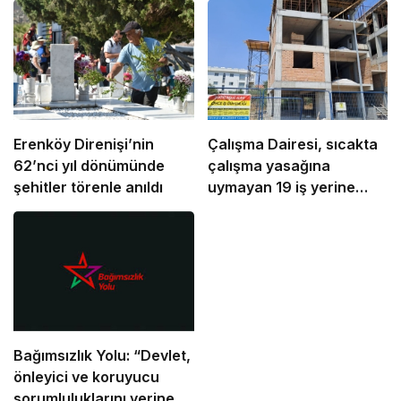
Erenköy Direnişi’nin
Çalışma Dairesi, sıcakta
62’nci yıl dönümünde
çalışma yasağına
şehitler törenle anıldı
uymayan 19 iş yerine
uyarı verdi
Bağımsızlık Yolu: “Devlet,
önleyici ve koruyucu
sorumluluklarını yerine