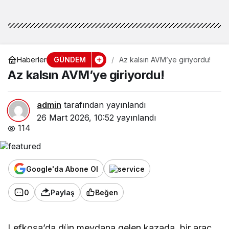
GÜNDEM
Haberler
Az kalsın AVM’ye giriyordu!
Az kalsın AVM’ye giriyordu!
admin
tarafından yayınlandı
26 Mart 2026, 10:52
yayınlandı
114
Google'da Abone Ol
0
Paylaş
Beğen
Lefkoşa’da dün meydana gelen kazada, bir araç