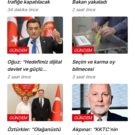
trafiğe kapatılacak
Bakan yakaladı
34 dakika önce
2 saat önce
GÜNDEM
GÜNDEM
Oğuz: “Hedefimiz dijital
Seçim ve karma oy
devlet ve güçlü
bilmecesi
kurumlar”
2 saat önce
3 saat önce
GÜNDEM
GÜNDEM
Öztürkler: “Olağanüstü
Akpınar: “KKTC’nin