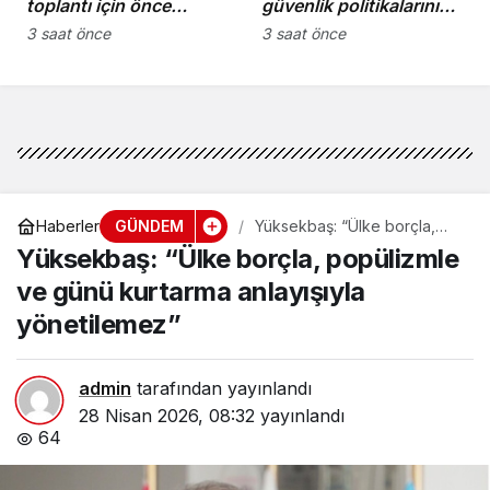
toplantı için önce
güvenlik politikalarını
komiteler gerekli
bütüncül bir yaklaşımla
3 saat önce
3 saat önce
kararları üretmeli”
yeniden
değerlendirmesi
gerekiyor”
GÜNDEM
Haberler
Yüksekbaş: “Ülke borçla,
popülizmle ve günü
Yüksekbaş: “Ülke borçla, popülizmle
kurtarma anlayışıyla
yönetilemez”
ve günü kurtarma anlayışıyla
yönetilemez”
admin
tarafından yayınlandı
28 Nisan 2026, 08:32
yayınlandı
64