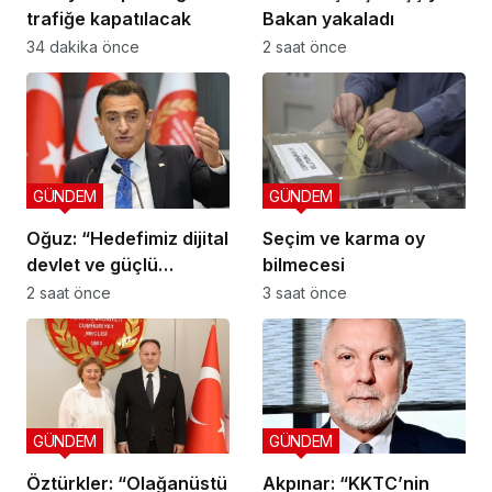
trafiğe kapatılacak
Bakan yakaladı
34 dakika önce
2 saat önce
GÜNDEM
GÜNDEM
Oğuz: “Hedefimiz dijital
Seçim ve karma oy
devlet ve güçlü
bilmecesi
kurumlar”
2 saat önce
3 saat önce
GÜNDEM
GÜNDEM
Öztürkler: “Olağanüstü
Akpınar: “KKTC’nin