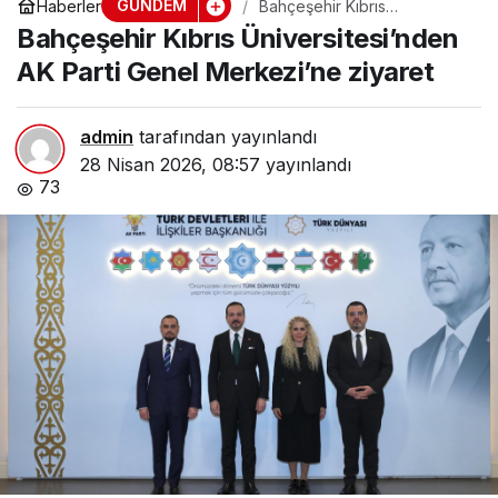
GÜNDEM
Haberler
Bahçeşehir Kıbrıs
Üniversitesi’nden AK Parti
Bahçeşehir Kıbrıs Üniversitesi’nden
Genel Merkezi’ne ziyaret
AK Parti Genel Merkezi’ne ziyaret
admin
tarafından yayınlandı
28 Nisan 2026, 08:57
yayınlandı
73