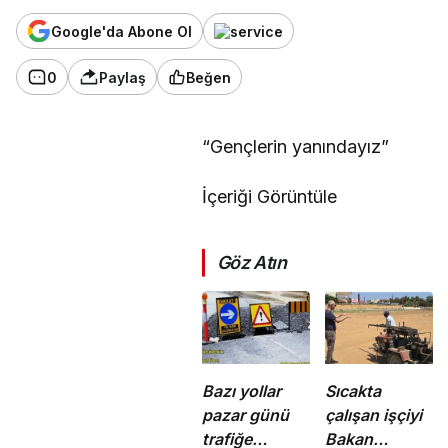
Google'da Abone Ol
0
Paylaş
Beğen
“Gençlerin yanındayız”
İçeriği Görüntüle
Göz Atın
Bazı yollar
Sıcakta
pazar günü
çalışan işçiyi
trafiğe
Bakan