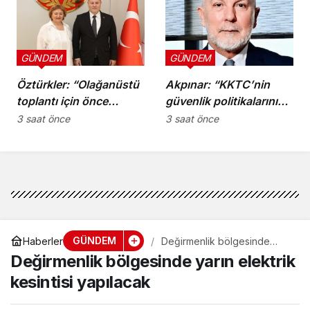
GÜNDEM
GÜNDEM
Öztürkler: “Olağanüstü
Akpınar: “KKTC’nin
toplantı için önce
güvenlik politikalarını
komiteler gerekli
bütüncül bir yaklaşımla
3 saat önce
3 saat önce
kararları üretmeli”
yeniden
değerlendirmesi
gerekiyor”
GÜNDEM
Haberler
Değirmenlik bölgesinde
yarın elektrik kesintisi
Değirmenlik bölgesinde yarın elektrik
yapılacak
kesintisi yapılacak