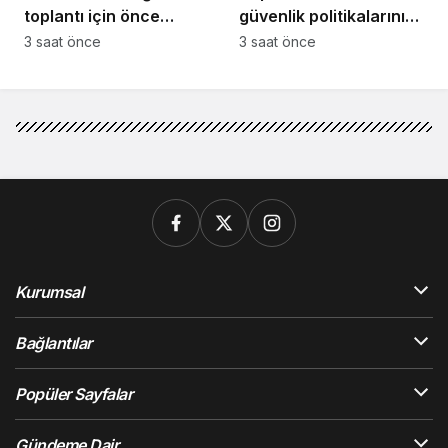
toplantı için önce
güvenlik politikalarını
komiteler gerekli
bütüncül bir yaklaşımla
3 saat önce
3 saat önce
kararları üretmeli”
yeniden
değerlendirmesi
gerekiyor”
Kurumsal
Bağlantılar
Popüler Sayfalar
Gündeme Dair