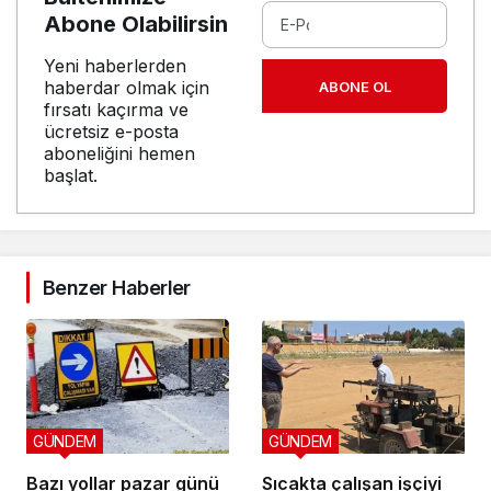
Abone Olabilirsin
Yeni haberlerden
haberdar olmak için
ABONE OL
fırsatı kaçırma ve
ücretsiz e-posta
aboneliğini hemen
başlat.
Benzer Haberler
GÜNDEM
GÜNDEM
Bazı yollar pazar günü
Sıcakta çalışan işçiyi