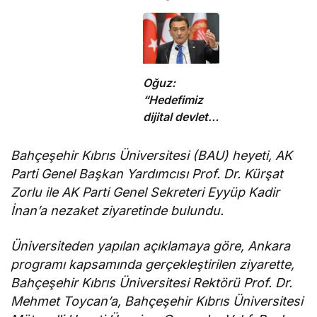
kapatılacak
yakaladı
Oğuz:
“Hedefimiz
dijital devlet
ve güçlü
kurumlar”
Bahçeşehir Kıbrıs Üniversitesi (BAU) heyeti, AK
Parti Genel Başkan Yardımcısı Prof. Dr. Kürşat
Zorlu ile AK Parti Genel Sekreteri Eyyüp Kadir
İnan’a nezaket ziyaretinde bulundu.
Üniversiteden yapılan açıklamaya göre,
Ankara
programı kapsamında gerçekleştirilen
ziyarette,
Bahçeşehir Kıbrıs Üniversitesi Rektörü Prof. Dr.
Mehmet Toycan’a, Bahçeşehir Kıbrıs Üniversitesi