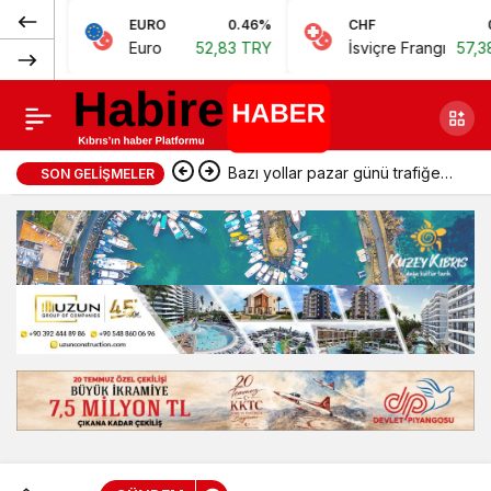
Normal
EURO
0.46%
CHF
0.62%
Değirmenlik
Paylaş
Euro
52,83 TRY
İsviçre Frangı
57,38 TRY
(100%)
bölgesinde yarın
elektrik kesintisi
Bazı yollar pazar günü trafiğe
SON GELIŞMELER
yapılacak
kapatılacak