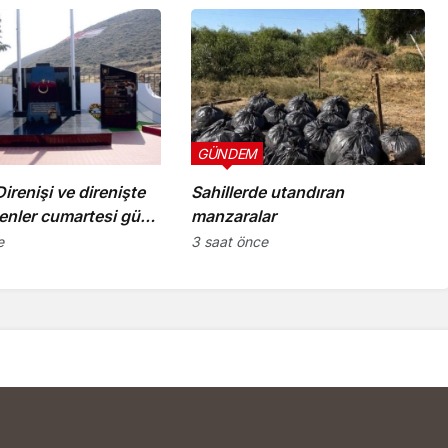
GÜNDEM
irenişi ve direnişte
Sahillerde utandıran
enler cumartesi günü
manzaralar
cek törenle anılacak
e
3 saat önce