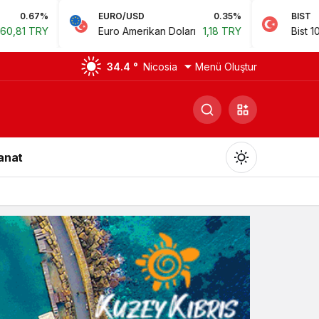
EURO/USD
0.35%
BIST
0.7
Euro Amerikan Doları
1,18 TRY
Bist 100
14.168,35 
34.4 °
Nicosia
Menü Oluştur
Sanat
Gündüz Modu
Gündüz modunu seçin.