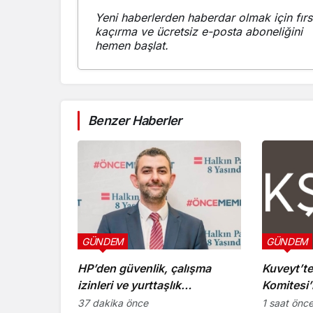
Yeni haberlerden haberdar olmak için fırs
kaçırma ve ücretsiz e-posta aboneliğini
hemen başlat.
Benzer Haberler
GÜNDEM
GÜNDEM
HP’den güvenlik, çalışma
Kuveyt’te
izinleri ve yurttaşlık
Komitesi’
uygulamalarına ilişkin öneriler
37 dakika önce
1 saat önc