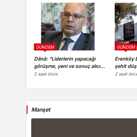
GÜNDEM
GÜNDEM
Dânâ: “Liderlerin yapacağı
Erenköy D
görüşme, yeni ve sonuç alıcı
şehit düş
5+1 toplantısına hazırlık
düzenlene
2 saat önce
2 saat önc
niteliği taşıyor”
Manşet