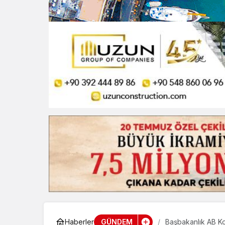
GÜNDEM
Haberler
Başbakanlık AB K