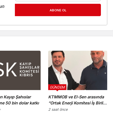
atı
ABONE OL
GÜNDEM
n Kayıp Şahıslar
KTMMOB ve El-Sen arasında
ne 50 bin dolar katkı
“Ortak Enerji Komitesi İş Birliği
Protokolü” imzalandı
e
2 saat önce