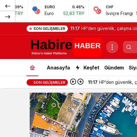
EURO
0.46%
CHF
0.62%
Euro
52,83 TRY
İsviçre Frangı
57,38 TRY
11:17
HP’den güvenlik, çalışma izin
SON GELIŞMELER
Anasayfa
Keşfet
Gündem
Siy
11:17
HP’den güvenlik, çal
SON GELIŞMELER