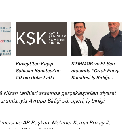
Kuveyt’ten Kayıp
KTMMOB ve El-Sen
Şahıslar Komitesi’ne
arasında “Ortak Enerji
50 bin dolar katkı
Komitesi İş Birliği
şkin
Protokolü” imzalandı
isan tarihleri arasında gerçekleştirilen ziyaret
mlarıyla Avrupa Birliği süreçleri, iş birliği
rdımcısı ve AB Başkanı Mehmet Kemal Bozay ile