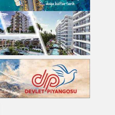
Gece Modu
Gece modunu seçin.
Sistem Modu
Sistem modunu seçin.