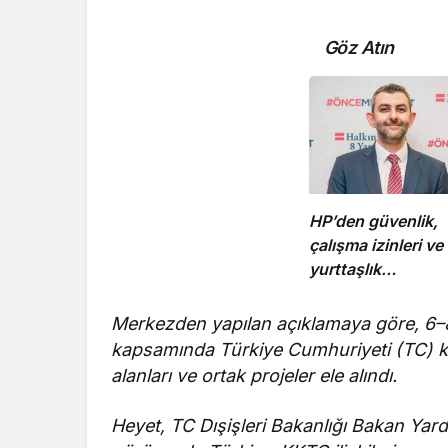
Göz Atın
HP’den güvenlik,
çalışma izinleri ve
yurttaşlık
uygulamalarına ili
öneriler
Merkezden yapılan açıklamaya göre, 6–8 N
kapsamında Türkiye Cumhuriyeti (TC) kuru
alanları ve ortak projeler ele alındı.
Heyet, TC Dışişleri Bakanlığı Bakan Ya