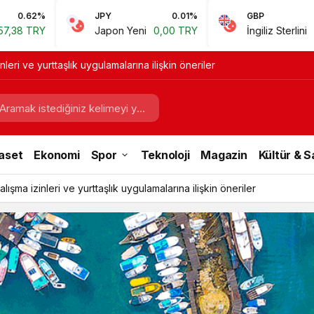
JPY
0.01%
GBP
0.67%
Japon Yeni
0,00 TRY
İngiliz Sterlini
60,81 TRY
leri ve yurttaşlık uygulamalarına ilişkin öneriler
aset
Ekonomi
Spor
Teknoloji
Magazin
Kültür & 
ışma izinleri ve yurttaşlık uygulamalarına ilişkin öneriler