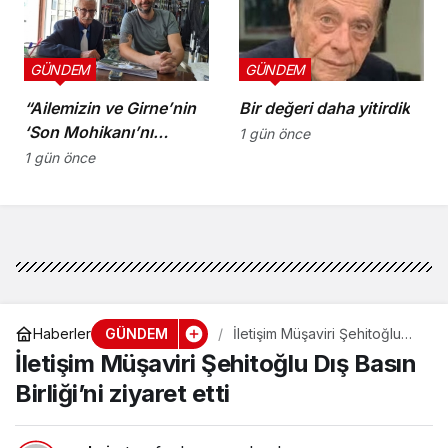
GÜNDEM
GÜNDEM
“Ailemizin ve Girne’nin
Bir değeri daha yitirdik
‘Son Mohikanı’nı
1 gün önce
kaybettik”
1 gün önce
GÜNDEM
Haberler
İletişim Müşaviri Şehitoğlu
Dış Basın Birliği’ni ziyaret etti
İletişim Müşaviri Şehitoğlu Dış Basın
Birliği’ni ziyaret etti