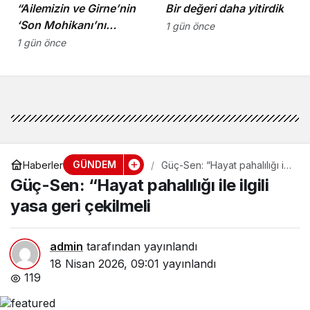
“Ailemizin ve Girne’nin
Bir değeri daha yitirdik
‘Son Mohikanı’nı
1 gün önce
kaybettik”
1 gün önce
GÜNDEM
Haberler
Güç-Sen: “Hayat pahalılığı ile
ilgili yasa geri çekilmeli
Güç-Sen: “Hayat pahalılığı ile ilgili
yasa geri çekilmeli
admin
tarafından yayınlandı
18 Nisan 2026, 09:01
yayınlandı
119