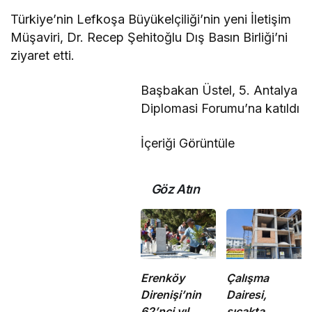
Türkiye’nin Lefkoşa Büyükelçiliği’nin yeni İletişim
Müşaviri, Dr. Recep Şehitoğlu Dış Basın Birliği’ni
ziyaret etti.
Başbakan Üstel, 5. Antalya
Diplomasi Forumu’na katıldı
İçeriği Görüntüle
Göz Atın
Erenköy
Çalışma
Direnişi’nin
Dairesi,
62’nci yıl
sıcakta