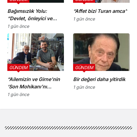
Bağımsızlık Yolu:
“Affet bizi Turan amca”
“Devlet, önleyici ve
1 gün önce
koruyucu
1 gün önce
sorumluluklarını yerine
getirmeli”
GÜNDEM
GÜNDEM
“Ailemizin ve Girne’nin
Bir değeri daha yitirdik
‘Son Mohikanı’nı
1 gün önce
kaybettik”
1 gün önce