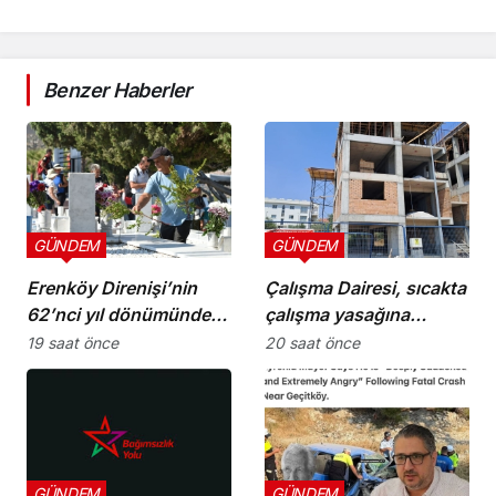
Benzer Haberler
GÜNDEM
GÜNDEM
Erenköy Direnişi’nin
Çalışma Dairesi, sıcakta
62’nci yıl dönümünde
çalışma yasağına
şehitler törenle anıldı
uymayan 19 iş yerine
19 saat önce
20 saat önce
uyarı verdi
GÜNDEM
GÜNDEM