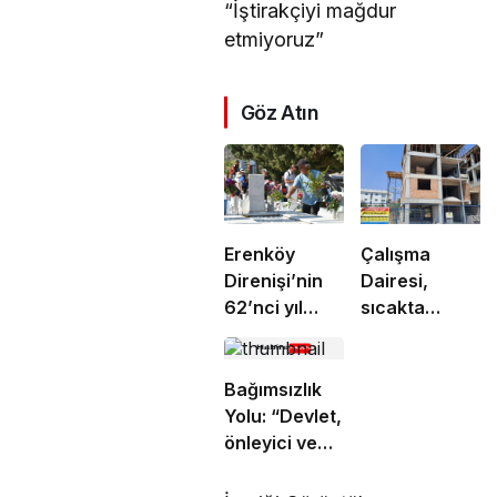
“İştirakçiyi mağdur
etmiyoruz”
Göz Atın
Erenköy
Çalışma
Direnişi’nin
Dairesi,
62’nci yıl
sıcakta
dönümünde
çalışma
şehitler
yasağına
törenle anıldı
uymayan 19
Bağımsızlık
iş yerine
Yolu: “Devlet,
uyarı verdi
önleyici ve
koruyucu
sorumluluklarını