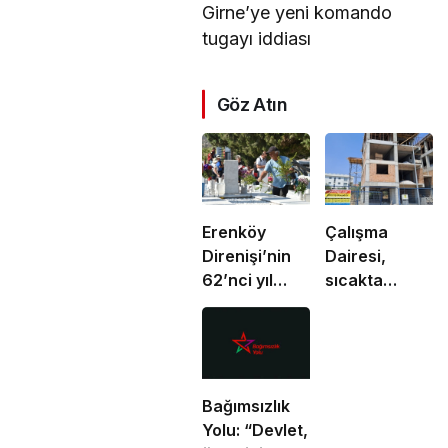
Girne’ye yeni komando
tugayı iddiası
Göz Atın
Erenköy
Çalışma
Direnişi’nin
Dairesi,
62’nci yıl
sıcakta
dönümünde
çalışma
şehitler
yasağına
törenle anıldı
uymayan 19
iş yerine
uyarı verdi
Bağımsızlık
Yolu: “Devlet,