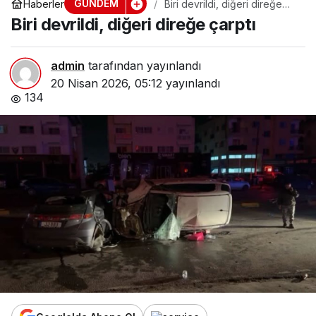
GÜNDEM
Haberler
Biri devrildi, diğeri direğe
çarptı
Biri devrildi, diğeri direğe çarptı
admin
tarafından yayınlandı
20 Nisan 2026, 05:12
yayınlandı
134