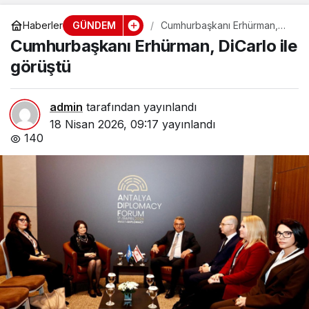
GÜNDEM
Haberler
Cumhurbaşkanı Erhürman,
DiCarlo ile görüştü
Cumhurbaşkanı Erhürman, DiCarlo ile
görüştü
admin
tarafından yayınlandı
18 Nisan 2026, 09:17
yayınlandı
140