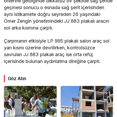
önlerine geldiğinde dikkatsiz bir şekilde sağ şeride
geçmesi sonucu o esnada sağ şerit içerisinden
aynı istikamete doğru seyreden 26 yaşındaki
Ömer Zengin yönetimindeki JJ 883 plakalı aracın
sol arka kısmına çarptı.
Çarpmanın etkisiyle LP 995 plakalı salon araç sol
yan kısmı üzerine devrilirken, kontrolsüzce
savrulan JJ 883 plakalı araç ise orta refüj
içerisinde bulunan aydınlatma direğine çarptı.
Göz Atın