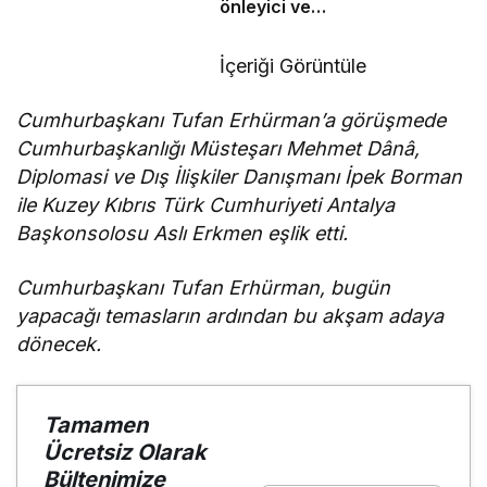
önleyici ve
koruyucu
sorumluluklarını
İçeriği Görüntüle
yerine
getirmeli”
Cumhurbaşkanı Tufan Erhürman’a görüşmede
Cumhurbaşkanlığı Müsteşarı Mehmet Dânâ,
Diplomasi ve Dış İlişkiler Danışmanı İpek Borman
ile Kuzey Kıbrıs Türk Cumhuriyeti Antalya
Başkonsolosu Aslı Erkmen eşlik etti.
Cumhurbaşkanı Tufan Erhürman, bugün
yapacağı temasların ardından bu akşam adaya
dönecek.
Tamamen
Ücretsiz Olarak
Bültenimize