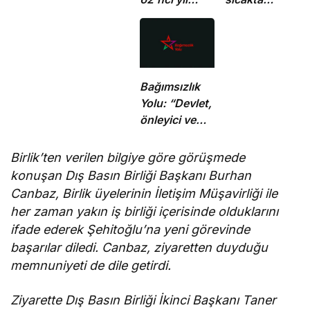
dönümünde
çalışma
şehitler
yasağına
törenle anıldı
uymayan 19 iş
yerine uyarı
verdi
Bağımsızlık
Yolu: “Devlet,
önleyici ve
koruyucu
sorumluluklarını
Birlik’ten verilen bilgiye göre görüşmede
yerine
konuşan Dış Basın Birliği Başkanı Burhan
getirmeli”
Canbaz, Birlik üyelerinin İletişim Müşavirliği ile
her zaman yakın iş birliği içerisinde olduklarını
ifade ederek Şehitoğlu’na yeni görevinde
başarılar diledi. Canbaz, ziyaretten duyduğu
memnuniyeti de dile getirdi.
Ziyarette Dış Basın Birliği İkinci Başkanı Taner