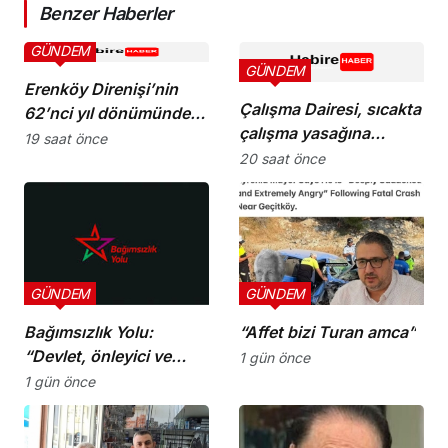
Benzer Haberler
GÜNDEM
GÜNDEM
Erenköy Direnişi’nin
Çalışma Dairesi, sıcakta
62’nci yıl dönümünde
çalışma yasağına
şehitler törenle anıldı
19 saat önce
uymayan 19 iş yerine
20 saat önce
uyarı verdi
GÜNDEM
GÜNDEM
Bağımsızlık Yolu:
“Affet bizi Turan amca”
“Devlet, önleyici ve
1 gün önce
koruyucu
1 gün önce
sorumluluklarını yerine
getirmeli”