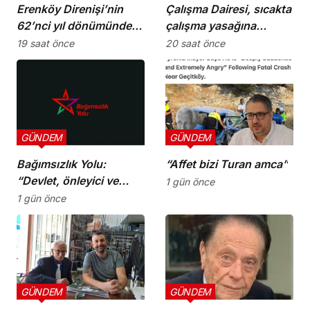
Erenköy Direnişi’nin
Çalışma Dairesi, sıcakta
62’nci yıl dönümünde
çalışma yasağına
şehitler törenle anıldı
uymayan 19 iş yerine
19 saat önce
20 saat önce
uyarı verdi
GÜNDEM
GÜNDEM
Bağımsızlık Yolu:
“Affet bizi Turan amca”
“Devlet, önleyici ve
1 gün önce
koruyucu
1 gün önce
sorumluluklarını yerine
getirmeli”
GÜNDEM
GÜNDEM