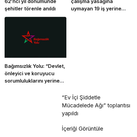
62’nci yıl dönümünde
çalışma yasağına
şehitler törenle anıldı
uymayan 19 iş yerine
uyarı verdi
Bağımsızlık Yolu: “Devlet,
önleyici ve koruyucu
sorumluluklarını yerine
getirmeli”
“Ev İçi Şiddetle
Mücadelede Ağı” toplantısı
yapıldı
İçeriği Görüntüle