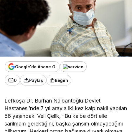
Google'da Abone Ol
0
Paylaş
Beğen
Lefkoşa Dr. Burhan Nalbantoğlu Devlet
Hastanesi’nde 7 yıl arayla iki kez kalp nakli yapılan
56 yaşındaki Veli Çelik, “Bu kalbe dört elle
sarılmam gerektiğini, başka şansım olmayacağını
biliyorum. Herkesi organ bağışına duyarlı olmaya