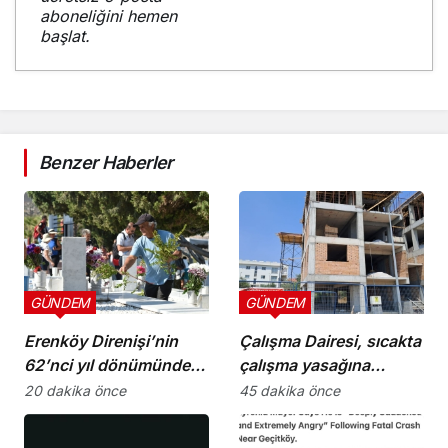
aboneliğini hemen
başlat.
Benzer Haberler
GÜNDEM
GÜNDEM
Erenköy Direnişi’nin
Çalışma Dairesi, sıcakta
62’nci yıl dönümünde
çalışma yasağına
şehitler törenle anıldı
uymayan 19 iş yerine
20 dakika önce
45 dakika önce
uyarı verdi