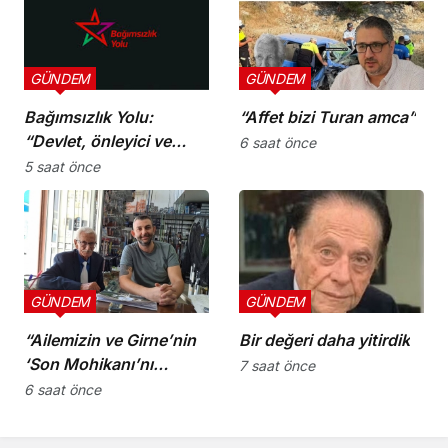
GÜNDEM
GÜNDEM
Bağımsızlık Yolu:
“Affet bizi Turan amca”
“Devlet, önleyici ve
6 saat önce
koruyucu
5 saat önce
sorumluluklarını yerine
getirmeli”
GÜNDEM
GÜNDEM
“Ailemizin ve Girne’nin
Bir değeri daha yitirdik
‘Son Mohikanı’nı
7 saat önce
kaybettik”
6 saat önce