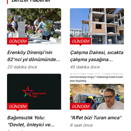
GÜNDEM
GÜNDEM
Erenköy Direnişi’nin
Çalışma Dairesi, sıcakta
62’nci yıl dönümünde
çalışma yasağına
şehitler törenle anıldı
uymayan 19 iş yerine
20 dakika önce
45 dakika önce
uyarı verdi
GÜNDEM
GÜNDEM
Bağımsızlık Yolu:
“Affet bizi Turan amca”
“Devlet, önleyici ve
6 saat önce