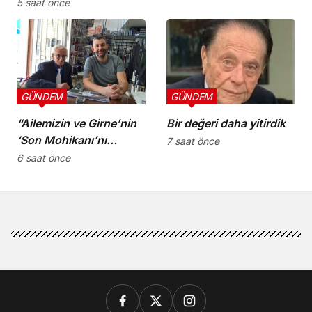
koruyucu
5 saat önce
sorumluluklarını yerine
getirmeli”
GÜNDEM
GÜNDEM
“Ailemizin ve Girne’nin
Bir değeri daha yitirdik
‘Son Mohikanı’nı
7 saat önce
kaybettik”
6 saat önce