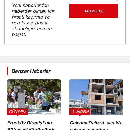
Yeni haberlerden
haberdar olmak için
ABONE OL
fırsatı kaçırma ve
ücretsiz e-posta
aboneliğini hemen
başlat.
Benzer Haberler
GÜNDEM
GÜNDEM
Erenköy Direnişi’nin
Çalışma Dairesi, sıcakta
62’nci yıl dönümünde
çalışma yasağına