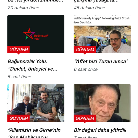
şehitler törenle anıldı
uymayan 19 iş yerine
20 dakika önce
45 dakika önce
uyarı verdi
GÜNDEM
GÜNDEM
Bağımsızlık Yolu:
“Affet bizi Turan amca”
“Devlet, önleyici ve
6 saat önce
koruyucu
5 saat önce
sorumluluklarını yerine
getirmeli”
GÜNDEM
GÜNDEM
“Ailemizin ve Girne’nin
Bir değeri daha yitirdik
‘Son Mohikanı’nı
7 saat önce