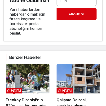
Abone Olabilirsin
Yeni haberlerden
haberdar olmak için
ABONE OL
fırsatı kaçırma ve
ücretsiz e-posta
aboneliğini hemen
başlat.
Benzer Haberler
GÜNDEM
GÜNDEM
Erenköy Direnişi’nin
Çalışma Dairesi,
62’nci yıl dönümünde
sıcakta çalışma