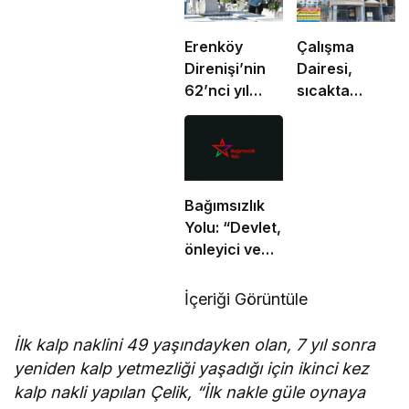
Erenköy
Çalışma
Direnişi’nin
Dairesi,
62’nci yıl
sıcakta
dönümünde
çalışma
şehitler
yasağına
törenle anıldı
uymayan 19
iş yerine
uyarı verdi
Bağımsızlık
Yolu: “Devlet,
önleyici ve
koruyucu
sorumluluklarını
İçeriği Görüntüle
yerine
getirmeli”
İlk kalp naklini 49 yaşındayken olan, 7 yıl sonra
yeniden kalp yetmezliği yaşadığı için ikinci kez
kalp nakli yapılan Çelik, “İlk nakle güle oynaya