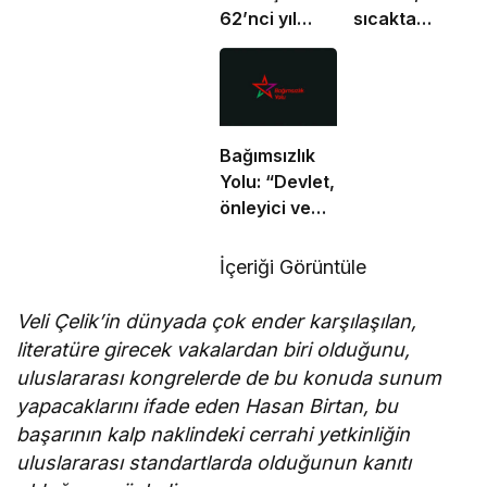
62’nci yıl
sıcakta
dönümünde
çalışma
şehitler
yasağına
törenle anıldı
uymayan 19
iş yerine
uyarı verdi
Bağımsızlık
Yolu: “Devlet,
önleyici ve
koruyucu
sorumluluklarını
İçeriği Görüntüle
yerine
getirmeli”
Veli Çelik’in dünyada çok ender karşılaşılan,
literatüre girecek vakalardan biri olduğunu,
uluslararası kongrelerde de bu konuda sunum
yapacaklarını ifade eden Hasan Birtan, bu
başarının kalp naklindeki cerrahi yetkinliğin
uluslararası standartlarda olduğunun kanıtı