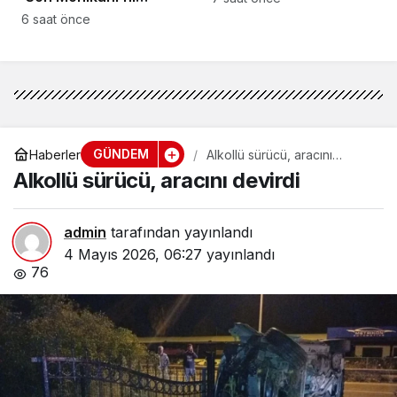
kaybettik”
6 saat önce
GÜNDEM
Haberler
Alkollü sürücü, aracını
devirdi
Alkollü sürücü, aracını devirdi
admin
tarafından yayınlandı
4 Mayıs 2026, 06:27
yayınlandı
76