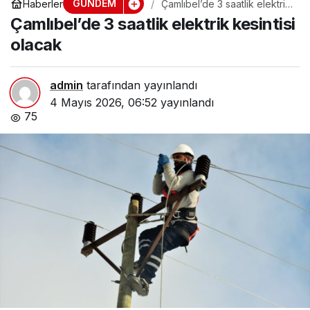
GÜNDEM
Haberler
Çamlıbel’de 3 saatlik elektrik
kesintisi olacak
Çamlıbel’de 3 saatlik elektrik kesintisi
olacak
admin
tarafından yayınlandı
4 Mayıs 2026, 06:52
yayınlandı
75