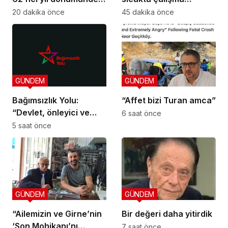
şehitler törenle anıldı
yasağına uymayan 19
20 dakika önce
45 dakika önce
iş yerine uyarı verdi
GÜNDEM
GÜNDEM
Bağımsızlık Yolu:
“Affet bizi Turan amca”
“Devlet, önleyici ve
6 saat önce
koruyucu
5 saat önce
sorumluluklarını yerine
getirmeli”
GÜNDEM
GÜNDEM
“Ailemizin ve Girne’nin
Bir değeri daha yitirdik
‘Son Mohikanı’nı
7 saat önce