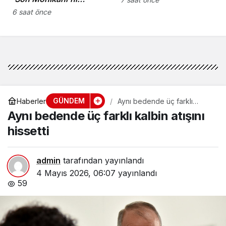
kaybettik”
6 saat önce
GÜNDEM
Haberler
Aynı bedende üç farklı
kalbin atışını hissetti
Aynı bedende üç farklı kalbin atışını
hissetti
admin
tarafından yayınlandı
4 Mayıs 2026, 06:07
yayınlandı
59