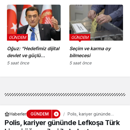
GÜNDEM
GÜNDEM
Oğuz: “Hedefimiz dijital
Seçim ve karma oy
devlet ve güçlü
bilmecesi
kurumlar”
5 saat önce
5 saat önce
GÜNDEM
Haberler
Polis, kariyer gününde
Lefkoşa Türk Lisesi
Polis, kariyer gününde Lefkoşa Türk
öğrencileri ile buluştu