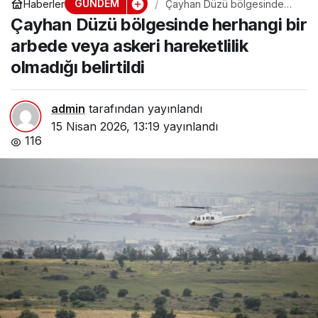
GÜNDEM
Haberler
Çayhan Düzü bölgesinde
herhangi bir arbede veya
Çayhan Düzü bölgesinde herhangi bir
askeri hareketlilik olmadığı
belirtildi
arbede veya askeri hareketlilik
olmadığı belirtildi
admin
tarafından yayınlandı
15 Nisan 2026, 13:19
yayınlandı
116