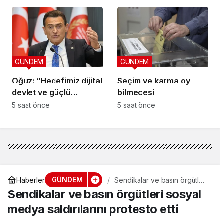
GÜNDEM
GÜNDEM
Oğuz: “Hedefimiz dijital
Seçim ve karma oy
devlet ve güçlü
bilmecesi
kurumlar”
5 saat önce
5 saat önce
GÜNDEM
Haberler
Sendikalar ve basın örgütleri
sosyal medya saldırılarını
Sendikalar ve basın örgütleri sosyal
protesto etti
medya saldırılarını protesto etti