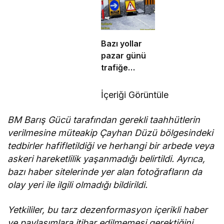
etmeyeceğimizin
köklü bir
en açık kanıtıdır”
zihniyet
değişimine
ihtiyaç var”
Bazı yollar
pazar günü
trafiğe
kapatılacak
İçeriği Görüntüle
BM Barış Gücü tarafından gerekli taahhütlerin
verilmesine müteakip Çayhan Düzü bölgesindeki
tedbirler hafifletildiği ve herhangi bir arbede veya
askeri hareketlilik yaşanmadığı belirtildi. Ayrıca,
bazı haber sitelerinde yer alan fotoğrafların da
olay yeri ile ilgili olmadığı bildirildi.
Yetkililer, bu tarz dezenformasyon içerikli haber
ve paylaşımlara itibar edilmemesi gerektiğini