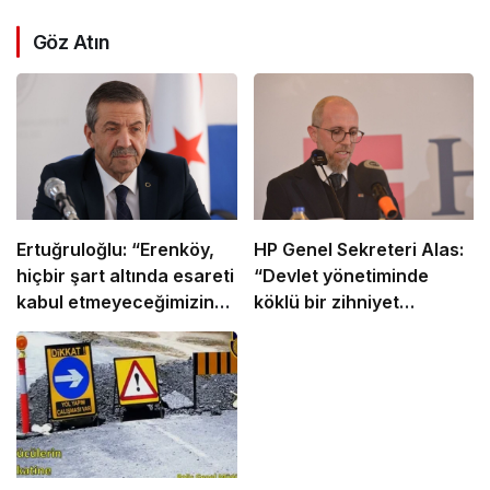
Göz Atın
Ertuğruloğlu: “Erenköy,
HP Genel Sekreteri Alas:
hiçbir şart altında esareti
“Devlet yönetiminde
kabul etmeyeceğimizin
köklü bir zihniyet
en açık kanıtıdır”
değişimine ihtiyaç var”