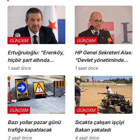
GÜNDEM
GÜNDEM
Ertuğruloğlu: “Erenköy,
HP Genel Sekreteri Alas:
hiçbir şart altında
“Devlet yönetiminde
esareti kabul
köklü bir zihniyet
1 saat önce
1 saat önce
etmeyeceğimizin en
değişimine ihtiyaç var”
açık kanıtıdır”
GÜNDEM
GÜNDEM
Bazı yollar pazar günü
Sıcakta çalışan işçiyi
trafiğe kapatılacak
Bakan yakaladı
3 saat önce
4 saat önce