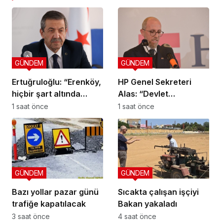
GÜNDEM
GÜNDEM
Ertuğruloğlu: “Erenköy,
HP Genel Sekreteri
hiçbir şart altında
Alas: “Devlet
esareti kabul
yönetiminde köklü bir
1 saat önce
1 saat önce
etmeyeceğimizin en
zihniyet değişimine
açık kanıtıdır”
ihtiyaç var”
GÜNDEM
GÜNDEM
Bazı yollar pazar günü
Sıcakta çalışan işçiyi
trafiğe kapatılacak
Bakan yakaladı
3 saat önce
4 saat önce