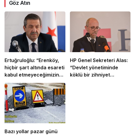
Göz Atın
Ertuğruloğlu: “Erenköy,
HP Genel Sekreteri Alas:
hiçbir şart altında esareti
“Devlet yönetiminde
kabul etmeyeceğimizin
köklü bir zihniyet
en açık kanıtıdır”
değişimine ihtiyaç var”
Bazı yollar pazar günü