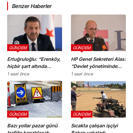
Benzer Haberler
GÜNDEM
GÜNDEM
Ertuğruloğlu: “Erenköy,
HP Genel Sekreteri Alas:
hiçbir şart altında
“Devlet yönetiminde
esareti kabul
köklü bir zihniyet
1 saat önce
1 saat önce
etmeyeceğimizin en
değişimine ihtiyaç var”
açık kanıtıdır”
GÜNDEM
GÜNDEM
Bazı yollar pazar günü
Sıcakta çalışan işçiyi
trafiğe kapatılacak
Bakan yakaladı