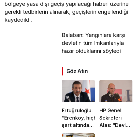
bölgeye yasa dışı geçiş yapılacağı haberi üzerine
gerekli tedbirlerin alınarak,
geçişlerin engellendiği
kaydedildi.
Balaban: Yangınlara karşı
devletin tüm imkanlarıyla
hazır olduklarını söyledi
Göz Atın
Ertuğruloğlu:
HP Genel
“Erenköy, hiçbir
Sekreteri
şart altında
Alas: “Devlet
esareti kabul
yönetiminde