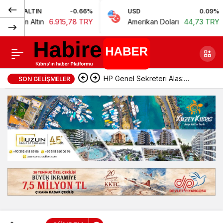
Normal
IN
-0.66%
USD
0.09%
E
Haspolat’a Endüstri
Paylaş
tın
6.915,78 TRY
Amerikan Doları
44,73 TRY
E
(100%)
Ormanı
HP Genel Sekreteri Alas:
SON GELIŞMELER
“Devlet yönetiminde köklü bir
zihniyet değişimine ihtiyaç var”