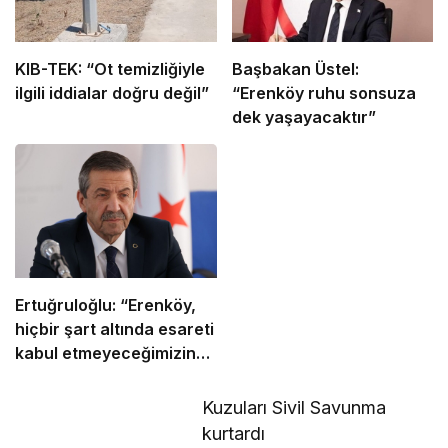
KIB-TEK: “Ot temizliğiyle
Başbakan Üstel:
ilgili iddialar doğru değil”
“Erenköy ruhu sonsuza
dek yaşayacaktır”
Ertuğruloğlu: “Erenköy,
hiçbir şart altında esareti
kabul etmeyeceğimizin
en açık kanıtıdır”
Kuzuları Sivil Savunma
kurtardı