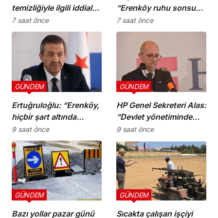
temizliğiyle ilgili iddialar
“Erenköy ruhu sonsuza
doğru değil”
dek yaşayacaktır”
7 saat önce
7 saat önce
GÜNDEM
GÜNDEM
Ertuğruloğlu: “Erenköy,
HP Genel Sekreteri Alas:
hiçbir şart altında
“Devlet yönetiminde
esareti kabul
köklü bir zihniyet
9 saat önce
9 saat önce
etmeyeceğimizin en
değişimine ihtiyaç var”
açık kanıtıdır”
GÜNDEM
GÜNDEM
Bazı yollar pazar günü
Sıcakta çalışan işçiyi