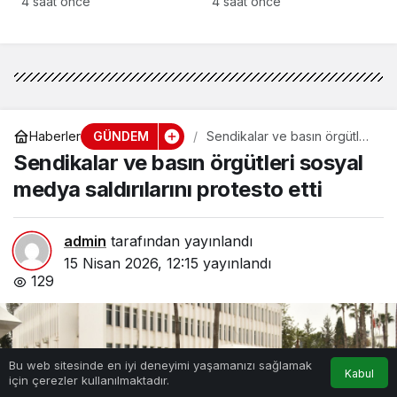
4 saat önce
4 saat önce
günü düzenlenecek
törenle anılacak
GÜNDEM
Haberler
Sendikalar ve basın örgütleri
sosyal medya saldırılarını
Sendikalar ve basın örgütleri sosyal
protesto etti
medya saldırılarını protesto etti
admin
tarafından yayınlandı
15 Nisan 2026, 12:15
yayınlandı
129
Bu web sitesinde en iyi deneyimi yaşamanızı sağlamak
Kabul
için çerezler kullanılmaktadır.
Anasayfa
Akış
Hesabım