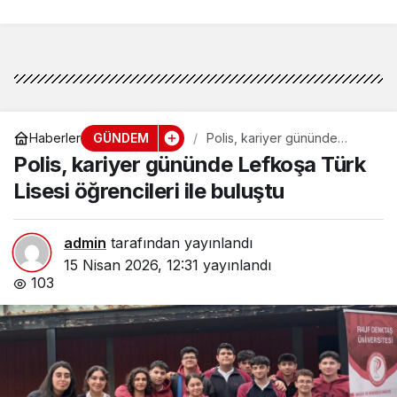
düzenlenecek törenle
anılacak
GÜNDEM
Haberler
Polis, kariyer gününde
Lefkoşa Türk Lisesi
Polis, kariyer gününde Lefkoşa Türk
öğrencileri ile buluştu
Lisesi öğrencileri ile buluştu
admin
tarafından yayınlandı
15 Nisan 2026, 12:31
yayınlandı
103