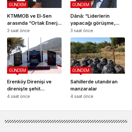
GÜNDEM
GÜNDEM
KTMMOB ve El-Sen
Dânâ: “Liderlerin
arasında “Ortak Enerji
yapacağı görüşme,
Komitesi İş Birliği
yeni ve sonuç alıcı 5+1
3 saat önce
3 saat önce
Protokolü” imzalandı
toplantısına hazırlık
niteliği taşıyor”
GÜNDEM
GÜNDEM
Erenköy Direnişi ve
Sahillerde utandıran
direnişte şehit
manzaralar
düşenler cumartesi
4 saat önce
4 saat önce
günü düzenlenecek
törenle anılacak