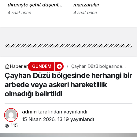
direnişte şehit düşenler
manzaralar
cumartesi günü
4 saat önce
4 saat önce
düzenlenecek törenle
anılacak
GÜNDEM
Haberler
Çayhan Düzü bölgesinde
herhangi bir arbede veya
Çayhan Düzü bölgesinde herhangi bir
askeri hareketlilik olmadığı
belirtildi
arbede veya askeri hareketlilik
olmadığı belirtildi
admin
tarafından yayınlandı
15 Nisan 2026, 13:19
yayınlandı
115