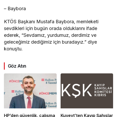
– Baybora
KTÖS Başkanı Mustafa Baybora, memleketi
sevdikleri için bugün orada olduklarını ifade
ederek, “Sevdamız, yurdumuz, derdimiz ve
geleceğimiz dediğimiz için buradayız.” diye
konuştu.
Göz Atın
HP’den güvenlik, çalışma
Kuveyt’ten Kayıp Şahıslar