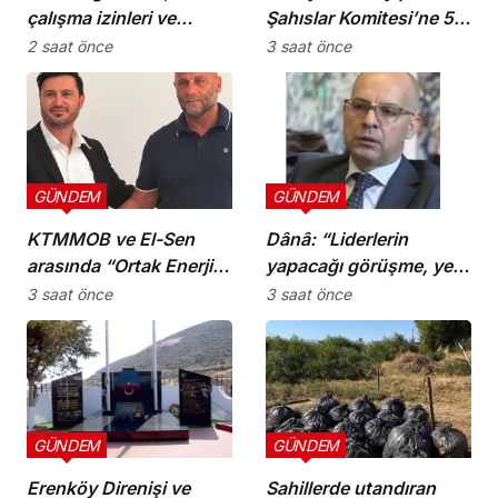
çalışma izinleri ve
Şahıslar Komitesi’ne 50
yurttaşlık
bin dolar katkı
2 saat önce
3 saat önce
uygulamalarına ilişkin
öneriler
GÜNDEM
GÜNDEM
KTMMOB ve El-Sen
Dânâ: “Liderlerin
arasında “Ortak Enerji
yapacağı görüşme, yeni
Komitesi İş Birliği
ve sonuç alıcı 5+1
3 saat önce
3 saat önce
Protokolü” imzalandı
toplantısına hazırlık
niteliği taşıyor”
GÜNDEM
GÜNDEM
Erenköy Direnişi ve
Sahillerde utandıran