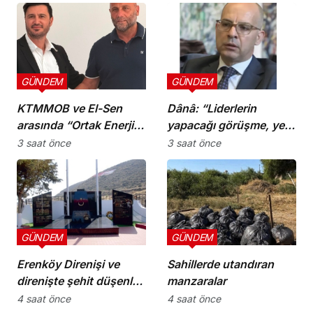
uygulamalarına ilişkin
öneriler
GÜNDEM
GÜNDEM
KTMMOB ve El-Sen
Dânâ: “Liderlerin
arasında “Ortak Enerji
yapacağı görüşme, yeni
Komitesi İş Birliği
ve sonuç alıcı 5+1
3 saat önce
3 saat önce
Protokolü” imzalandı
toplantısına hazırlık
niteliği taşıyor”
GÜNDEM
GÜNDEM
Erenköy Direnişi ve
Sahillerde utandıran
direnişte şehit düşenler
manzaralar
cumartesi günü
4 saat önce
4 saat önce