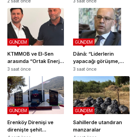
yurttaşlık
bin dolar katkı
2 saat önce
3 saat önce
uygulamalarına ilişkin
öneriler
GÜNDEM
GÜNDEM
KTMMOB ve El-Sen
Dânâ: “Liderlerin
arasında “Ortak Enerji
yapacağı görüşme,
Komitesi İş Birliği
yeni ve sonuç alıcı 5+1
3 saat önce
3 saat önce
Protokolü” imzalandı
toplantısına hazırlık
niteliği taşıyor”
GÜNDEM
GÜNDEM
Erenköy Direnişi ve
Sahillerde utandıran
direnişte şehit
manzaralar
düşenler cumartesi