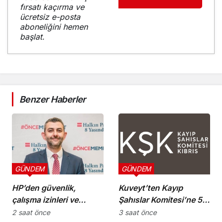
fırsatı kaçırma ve
ücretsiz e-posta
aboneliğini hemen
başlat.
Benzer Haberler
GÜNDEM
GÜNDEM
HP’den güvenlik,
Kuveyt’ten Kayıp
çalışma izinleri ve
Şahıslar Komitesi’ne 50
yurttaşlık
bin dolar katkı
2 saat önce
3 saat önce