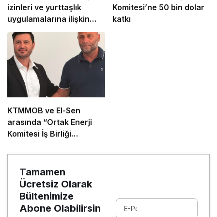
izinleri ve yurttaşlık
Komitesi’ne 50 bin dolar
uygulamalarına ilişkin
katkı
öneriler
KTMMOB ve El-Sen
arasında “Ortak Enerji
Komitesi İş Birliği
Protokolü” imzalandı
Tamamen
Ücretsiz Olarak
Bültenimize
Abone Olabilirsin