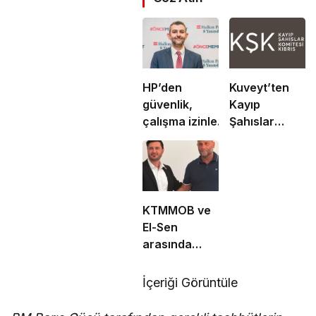
HP’den
Kuveyt’ten
güvenlik,
Kayıp
çalışma izinleri
Şahıslar
ve yurttaşlık
Komitesi’ne
uygulamalarına
50 bin dolar
ilişkin öneriler
katkı
KTMMOB ve
El-Sen
arasında
“Ortak Enerji
Komitesi İş
İçeriği Görüntüle
Birliği
Protokolü”