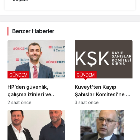
Benzer Haberler
GÜNDEM
GÜNDEM
HP’den güvenlik,
Kuveyt’ten Kayıp
çalışma izinleri ve
Şahıslar Komitesi’ne 50
yurttaşlık
bin dolar katkı
2 saat önce
3 saat önce
uygulamalarına ilişkin
öneriler