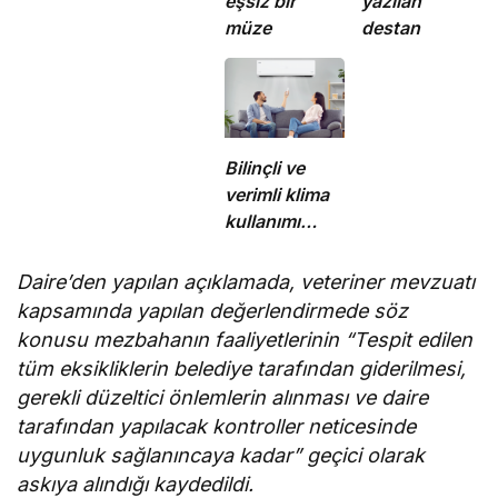
eşsiz bir
yazılan
müze
destan
Bilinçli ve
verimli klima
kullanımı
enerji
tüketimini
Daire’den yapılan açıklamada, veteriner mevzuatı
azaltıyor
kapsamında yapılan değerlendirmede söz
konusu mezbahanın faaliyetlerinin “Tespit edilen
tüm eksikliklerin belediye tarafından giderilmesi,
gerekli düzeltici önlemlerin alınması ve daire
tarafından yapılacak kontroller neticesinde
uygunluk sağlanıncaya kadar” geçici olarak
askıya alındığı kaydedildi.