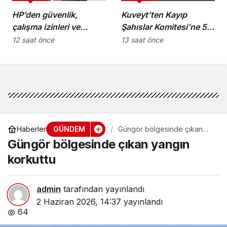
HP’den güvenlik,
Kuveyt’ten Kayıp
çalışma izinleri ve
Şahıslar Komitesi’ne 50
yurttaşlık
bin dolar katkı
12 saat önce
13 saat önce
uygulamalarına ilişkin
öneriler
GÜNDEM
Haberler
Güngör bölgesinde çıkan
yangın korkuttu
Güngör bölgesinde çıkan yangın
korkuttu
admin
tarafından yayınlandı
2 Haziran 2026, 14:37
yayınlandı
64