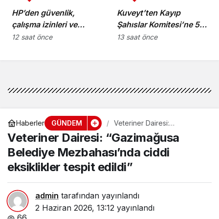
HP’den güvenlik,
Kuveyt’ten Kayıp
çalışma izinleri ve
Şahıslar Komitesi’ne 50
yurttaşlık
bin dolar katkı
12 saat önce
13 saat önce
uygulamalarına ilişkin
öneriler
GÜNDEM
Haberler
Veteriner Dairesi:
“Gazimağusa Belediye
Veteriner Dairesi: “Gazimağusa
Mezbahası’nda ciddi
eksiklikler tespit edildi”
Belediye Mezbahası’nda ciddi
eksiklikler tespit edildi”
admin
tarafından yayınlandı
2 Haziran 2026, 13:12
yayınlandı
66