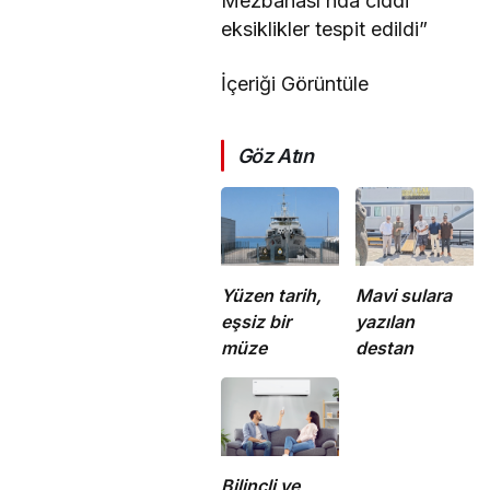
Mezbahası’nda ciddi
eksiklikler tespit edildi”
İçeriği Görüntüle
Göz Atın
Yüzen tarih,
Mavi sulara
eşsiz bir
yazılan
müze
destan
Bilinçli ve