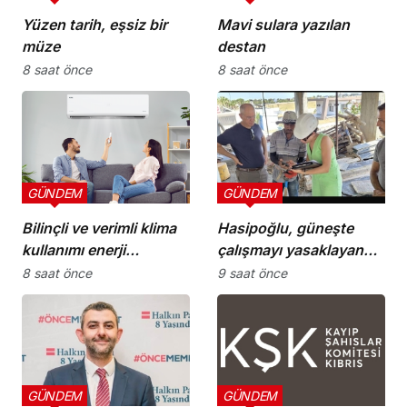
Yüzen tarih, eşsiz bir
Mavi sulara yazılan
müze
destan
8 saat önce
8 saat önce
GÜNDEM
GÜNDEM
Bilinçli ve verimli klima
Hasipoğlu, güneşte
kullanımı enerji
çalışmayı yasaklayan
tüketimini azaltıyor
kararın uygulanmasını
8 saat önce
9 saat önce
Yeniboğaziçi’nde
denetledi
GÜNDEM
GÜNDEM