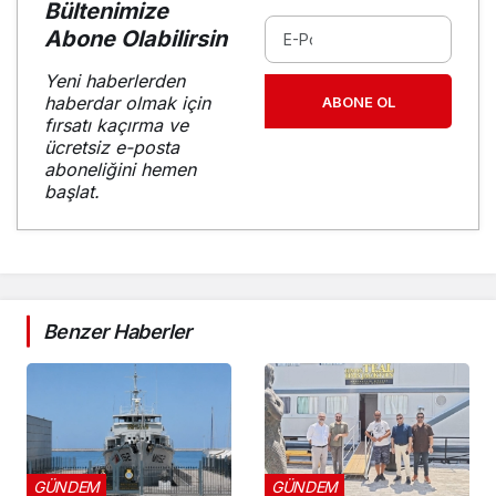
Bültenimize
Abone Olabilirsin
Yeni haberlerden
haberdar olmak için
ABONE OL
fırsatı kaçırma ve
ücretsiz e-posta
aboneliğini hemen
başlat.
Benzer Haberler
GÜNDEM
GÜNDEM