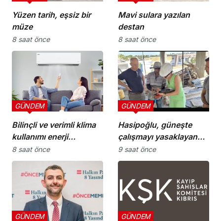
Yüzen tarih, eşsiz bir
Mavi sulara yazılan
müze
destan
8 saat önce
8 saat önce
GÜNDEM
GÜNDEM
Bilinçli ve verimli klima
Hasipoğlu, güneşte
kullanımı enerji
çalışmayı yasaklayan
tüketimini azaltıyor
kararın uygulanmasını
8 saat önce
9 saat önce
Yeniboğaziçi’nde
denetledi
GÜNDEM
GÜNDEM