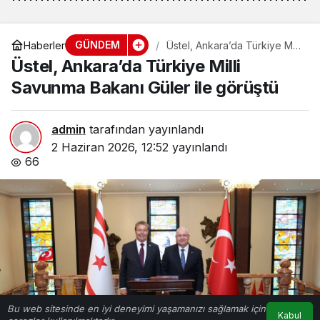
GÜNDEM
Haberler
Üstel, Ankara’da Türkiye Milli
Savunma Bakanı Güler ile
Üstel, Ankara’da Türkiye Milli
görüştü
Savunma Bakanı Güler ile görüştü
admin
tarafından yayınlandı
2 Haziran 2026, 12:52
yayınlandı
66
Bu web sitesinde en iyi deneyimi yaşamanızı sağlamak için
Kabul