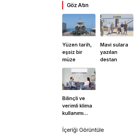
Göz Atın
Yüzen tarih,
Mavi sulara
eşsiz bir
yazılan
müze
destan
Bilinçli ve
verimli klima
kullanımı
enerji
tüketimini
İçeriği Görüntüle
azaltıyor