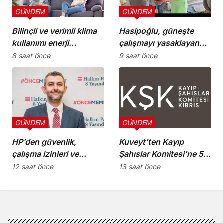
GÜNDEM
GÜNDEM
Bilinçli ve verimli klima
Hasipoğlu, güneşte
kullanımı enerji
çalışmayı yasaklayan
tüketimini azaltıyor
kararın uygulanmasını
8 saat önce
9 saat önce
Yeniboğaziçi’nde
denetledi
GÜNDEM
GÜNDEM
HP’den güvenlik,
Kuveyt’ten Kayıp
çalışma izinleri ve
Şahıslar Komitesi’ne 50
yurttaşlık
bin dolar katkı
12 saat önce
13 saat önce
uygulamalarına ilişkin
öneriler