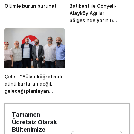
Ölümle burun buruna!
Batıkent ile Gönyeli-
Alayköy Ağıllar
bölgesinde yarın 6
saatlik elektrik kesintisi
Çeler: “Yükseköğretimde
günü kurtaran değil,
geleceği planlayan
politikalara ihtiyaç var”
Tamamen
Ücretsiz Olarak
Bültenimize