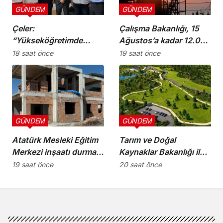
GÜNDEM
GÜNDEM
Çeler:
Çalışma Bakanlığı, 15
“Yükseköğretimde
Ağustos’a kadar 12.00-
günü kurtaran değil,
16.00 saatleri arasında
18 saat önce
19 saat önce
geleceği planlayan
güneş altında çalışmayı
politikalara ihtiyaç var”
yasakladı
GÜNDEM
GÜNDEM
Atatürk Mesleki Eğitim
Tarım ve Doğal
Merkezi inşaatı durma
Kaynaklar Bakanlığı ile
noktasında!
İnşaat Mühendisleri
19 saat önce
20 saat önce
Odası arasında iş birliği
protokolü imzalandı