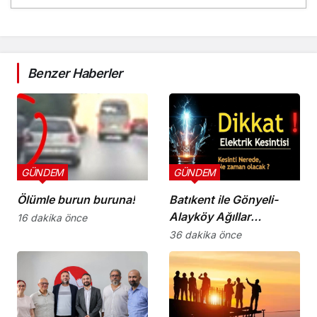
Benzer Haberler
GÜNDEM
GÜNDEM
Ölümle burun buruna!
Batıkent ile Gönyeli-
Alayköy Ağıllar
16 dakika önce
bölgesinde yarın 6
36 dakika önce
saatlik elektrik kesintisi