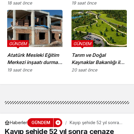
günü kurtaran değil,
16.00 saatleri arasında
18 saat önce
19 saat önce
geleceği planlayan
güneş altında çalışmayı
politikalara ihtiyaç var”
yasakladı
GÜNDEM
GÜNDEM
Atatürk Mesleki Eğitim
Tarım ve Doğal
Merkezi inşaatı durma
Kaynaklar Bakanlığı ile
noktasında!
İnşaat Mühendisleri
19 saat önce
20 saat önce
Odası arasında iş birliği
protokolü imzalandı
GÜNDEM
Haberler
Kayıp şehide 52 yıl sonra
cenaze töreni
Kayıp şehide 52 yıl sonra cenaze