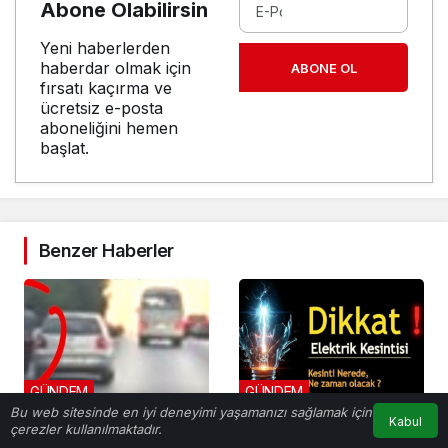
Abone Olabilirsin
Yeni haberlerden
haberdar olmak için
ABONE OL
fırsatı kaçırma ve
ücretsiz e-posta
aboneliğini hemen
başlat.
Benzer Haberler
GÜNDEM
GÜNDEM
Bu web sitesinde en iyi deneyimi yaşamanızı sağlamak için
Kabul
Ölümle burun buruna!
Batıkent ile Gönyeli-
çerezler kullanılmaktadır.
Anasayfa
Akış
Hesabım