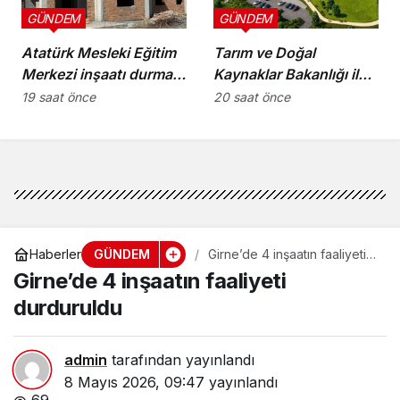
GÜNDEM
GÜNDEM
Atatürk Mesleki Eğitim
Tarım ve Doğal
Merkezi inşaatı durma
Kaynaklar Bakanlığı ile
noktasında!
İnşaat Mühendisleri
19 saat önce
20 saat önce
Odası arasında iş birliği
protokolü imzalandı
GÜNDEM
Haberler
Girne’de 4 inşaatın faaliyeti
durduruldu
Girne’de 4 inşaatın faaliyeti
durduruldu
admin
tarafından yayınlandı
8 Mayıs 2026, 09:47
yayınlandı
69