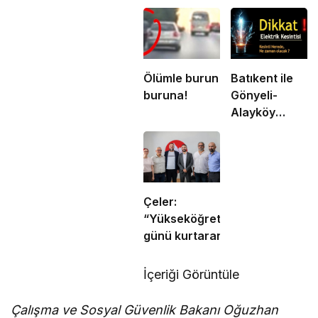
Ölümle burun
Batıkent ile
buruna!
Gönyeli-
Alayköy
Ağıllar
bölgesinde
yarın 6
saatlik
elektrik
Çeler:
kesintisi
“Yükseköğretimde
günü kurtaran
değil, geleceği
planlayan
İçeriği Görüntüle
politikalara ihtiyaç
var”
Çalışma ve Sosyal Güvenlik Bakanı Oğuzhan