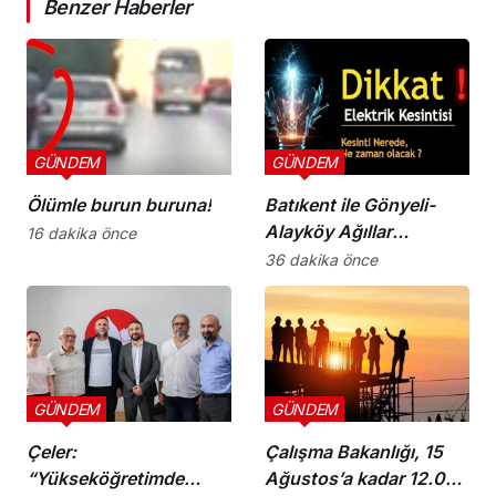
Benzer Haberler
GÜNDEM
GÜNDEM
Ölümle burun buruna!
Batıkent ile Gönyeli-
Alayköy Ağıllar
16 dakika önce
bölgesinde yarın 6
36 dakika önce
saatlik elektrik kesintisi
GÜNDEM
GÜNDEM
Çeler:
Çalışma Bakanlığı, 15
“Yükseköğretimde
Ağustos’a kadar 12.00-