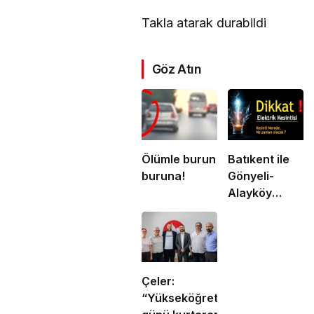
Takla atarak durabildi
Göz Atın
Ölümle burun
Batıkent ile
buruna!
Gönyeli-
Alayköy
Ağıllar
bölgesinde
yarın 6
saatlik
elektrik
Çeler:
kesintisi
“Yükseköğretimde