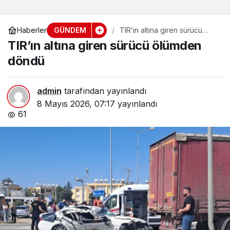
GÜNDEM
Haberler
TIR’ın altına giren sürücü
ölümden döndü
TIR’ın altına giren sürücü ölümden
döndü
admin
tarafından yayınlandı
8 Mayıs 2026, 07:17
yayınlandı
61