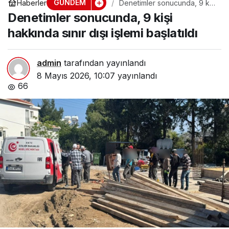
GÜNDEM
Haberler
Denetimler sonucunda, 9 kişi
hakkında sınır dışı işlemi
Denetimler sonucunda, 9 kişi
başlatıldı
hakkında sınır dışı işlemi başlatıldı
admin
tarafından yayınlandı
8 Mayıs 2026, 10:07
yayınlandı
66