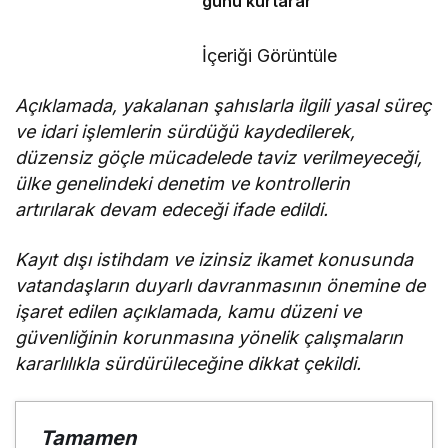
günü kurtaran
değil, geleceği
planlayan
İçeriği Görüntüle
politikalara ihtiyaç
var”
Açıklamada, yakalanan şahıslarla ilgili yasal süreç
ve idari işlemlerin sürdüğü kaydedilerek,
düzensiz göçle mücadelede taviz verilmeyeceği,
ülke genelindeki denetim ve kontrollerin
artırılarak devam edeceği ifade edildi.
Kayıt dışı istihdam ve izinsiz ikamet konusunda
vatandaşların duyarlı davranmasının önemine de
işaret edilen açıklamada, kamu düzeni ve
güvenliğinin korunmasına yönelik çalışmaların
kararlılıkla sürdürüleceğine dikkat çekildi.
Tamamen