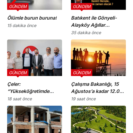
GÜNDEM
GÜNDEM
Ölümle burun buruna!
Batıkent ile Gönyeli-
Alayköy Ağıllar
15 dakika önce
bölgesinde yarın 6
35 dakika önce
saatlik elektrik kesintisi
GÜNDEM
GÜNDEM
Çeler:
Çalışma Bakanlığı, 15
“Yükseköğretimde
Ağustos’a kadar 12.00-
günü kurtaran değil,
16.00 saatleri arasında
18 saat önce
19 saat önce
geleceği planlayan
güneş altında çalışmayı
politikalara ihtiyaç var”
yasakladı