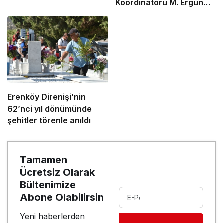
Koordinatörü M. Ergün
Olgun oldu
Erenköy Direnişi’nin
62’nci yıl dönümünde
şehitler törenle anıldı
Tamamen
Ücretsiz Olarak
Bültenimize
Abone Olabilirsin
Yeni haberlerden