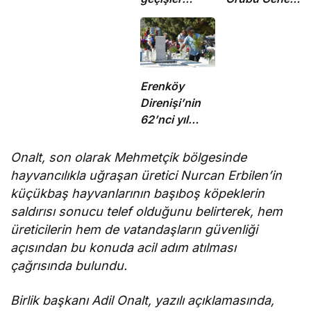
durduruldu
Koordinatörü
M. Ergün
Olgun oldu
Erenköy
Direnişi’nin
62’nci yıl
dönümünde
şehitler
Onalt, son olarak
Mehmetçik bölgesinde
törenle anıldı
hayvancılıkla uğraşan üretici Nurcan Erbilen’in
küçükbaş hayvanlarının başıboş köpeklerin
saldırısı sonucu telef olduğunu belirterek, h
em
üreticilerin hem de vatandaşların güvenliği
açısından bu konuda acil adım atılması
çağrısında bulundu.
Birlik başkanı Adil Onalt, yazılı açıklamasında,