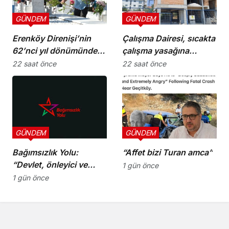
GÜNDEM
GÜNDEM
Erenköy Direnişi’nin
Çalışma Dairesi, sıcakta
62’nci yıl dönümünde
çalışma yasağına
şehitler törenle anıldı
uymayan 19 iş yerine
22 saat önce
22 saat önce
uyarı verdi
GÜNDEM
GÜNDEM
Bağımsızlık Yolu:
“Affet bizi Turan amca”
“Devlet, önleyici ve
1 gün önce
koruyucu
1 gün önce
sorumluluklarını yerine
getirmeli”