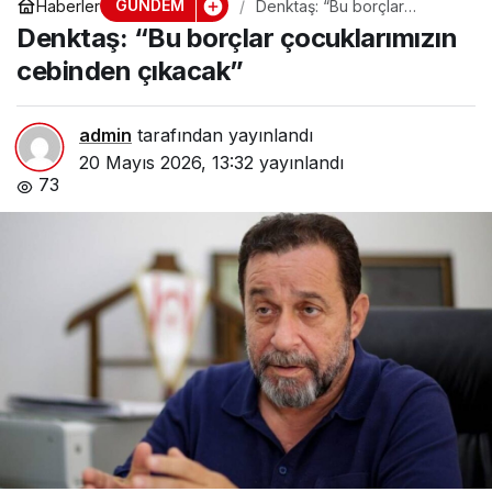
GÜNDEM
Haberler
Denktaş: “Bu borçlar
çocuklarımızın cebinden
Denktaş: “Bu borçlar çocuklarımızın
çıkacak”
cebinden çıkacak”
admin
tarafından yayınlandı
20 Mayıs 2026, 13:32
yayınlandı
73