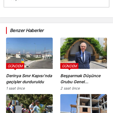
Benzer Haberler
GÜNDEM
GÜNDEM
Derinya Sınır Kapısı’nda
Beşparmak Düşünce
geçişler durduruldu
Grubu Genel
Koordinatörü M. Ergün
1 saat önce
2 saat önce
Olgun oldu