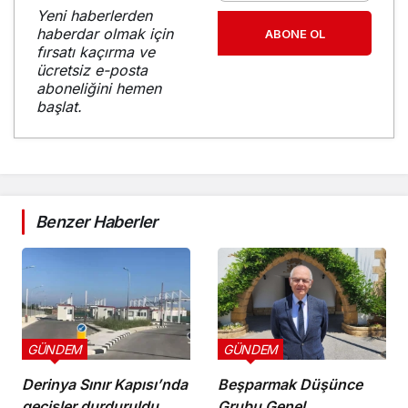
Yeni haberlerden
haberdar olmak için
ABONE OL
fırsatı kaçırma ve
ücretsiz e-posta
aboneliğini hemen
başlat.
Benzer Haberler
GÜNDEM
GÜNDEM
Derinya Sınır Kapısı’nda
Beşparmak Düşünce
geçişler durduruldu
Grubu Genel