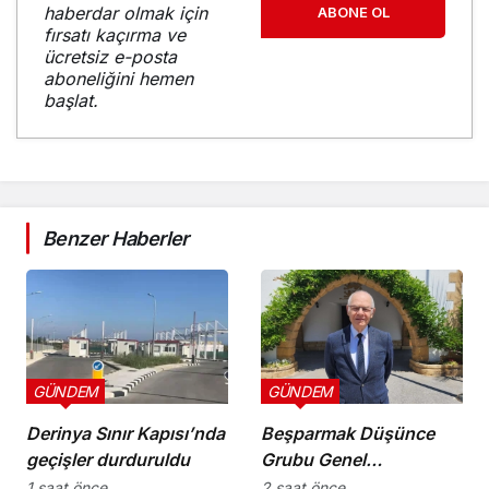
haberdar olmak için
ABONE OL
fırsatı kaçırma ve
ücretsiz e-posta
aboneliğini hemen
başlat.
Benzer Haberler
GÜNDEM
GÜNDEM
Derinya Sınır Kapısı’nda
Beşparmak Düşünce
geçişler durduruldu
Grubu Genel
Koordinatörü M. Ergün
1 saat önce
2 saat önce