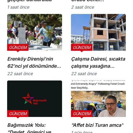
Koordinatörü M. Ergün
1 saat önce
2 saat önce
Olgun oldu
GÜNDEM
GÜNDEM
Erenköy Direnişi’nin
Çalışma Dairesi, sıcakta
62’nci yıl dönümünde
çalışma yasağına
şehitler törenle anıldı
uymayan 19 iş yerine
22 saat önce
22 saat önce
uyarı verdi
GÜNDEM
GÜNDEM
Bağımsızlık Yolu:
“Affet bizi Turan amca”
“Devlet, önleyici ve
1 gün önce