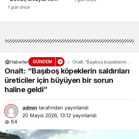
koruyucu
1 gün önce
sorumluluklarını yerine
getirmeli”
GÜNDEM
Haberler
Onalt: “Başıboş köpeklerin
saldırıları üreticiler için
Onalt: “Başıboş köpeklerin saldırıları
büyüyen bir sorun haline
geldi”
üreticiler için büyüyen bir sorun
haline geldi”
admin
tarafından yayınlandı
20 Mayıs 2026, 13:12
yayınlandı
64