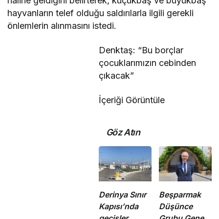
haline geldiğini belirterek,
küçükbaş ve büyükbaş
hayvanların telef olduğu saldırılarla ilgili gerekli
önlemlerin alınmasını istedi.
Denktaş: “Bu borçlar
çocuklarımızın cebinden
çıkacak”
İçeriği Görüntüle
Göz Atın
Derinya Sınır
Beşparmak
Kapısı’nda
Düşünce
geçişler
Grubu Genel