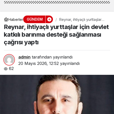
GÜNDEM
Haberler
Reynar, ihtiyaçlı yurttaşlar
için devlet katkılı barınma
Reynar, ihtiyaçlı yurttaşlar için devlet
desteği sağlanması çağrısı
yaptı
katkılı barınma desteği sağlanması
çağrısı yaptı
admin
tarafından yayınlandı
20 Mayıs 2026, 12:52
yayınlandı
62