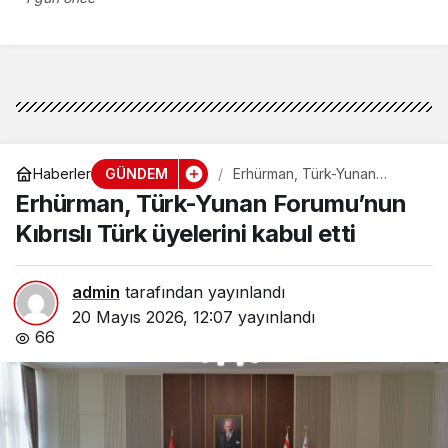
sorumluluklarını yerine
getirmeli”
GÜNDEM
Haberler
Erhürman, Türk-Yunan
Forumu’nun Kıbrıslı Türk
Erhürman, Türk-Yunan Forumu’nun
üyelerini kabul etti
Kıbrıslı Türk üyelerini kabul etti
admin
tarafından yayınlandı
20 Mayıs 2026, 12:07
yayınlandı
66