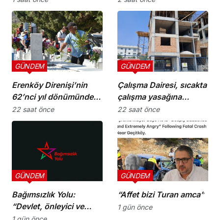
Olgun oldu
GÜNDEM
GÜNDEM
Erenköy Direnişi’nin
Çalışma Dairesi, sıcakta
62’nci yıl dönümünde
çalışma yasağına
şehitler törenle anıldı
uymayan 19 iş yerine
22 saat önce
22 saat önce
uyarı verdi
GÜNDEM
GÜNDEM
Bağımsızlık Yolu:
“Affet bizi Turan amca”
“Devlet, önleyici ve
1 gün önce
koruyucu
1 gün önce