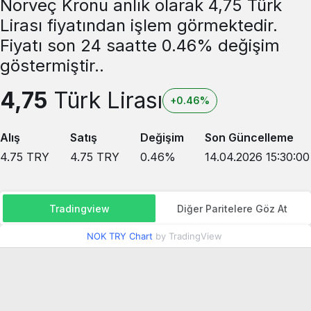
Norveç Kronu anlık olarak 4,75 Türk
Lirası fiyatından işlem görmektedir.
Fiyatı son 24 saatte 0.46% değişim
göstermiştir..
4,75
Türk Lirası
+0.46%
Alış
Satış
Değişim
Son Güncelleme
4.75
TRY
4.75
TRY
0.46
%
14.04.2026 15:30:00
Tradingview
Diğer Paritelere Göz At
NOK TRY Chart
by TradingView