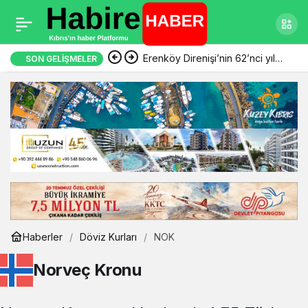
Erenköy Direnişi’nin 62’nci yıl
SON GELIŞMELER
dönümünde şehitler törenle
anıldı
Haberler
Döviz Kurları
NOK
Norveç Kronu