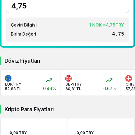
1 RUB Kaç TL ?
1 CNY Kaç TL ?
Çeviri Bilgisi
1 NOK =4,75TRY
4.75
Birim Değeri
Döviz Fiyatları
EUR/TRY
GBP/TRY
CHF/
0.46%
0.67%
52,83 TL
60,81 TL
57,3
Kripto Para Fiyatları
0,00 TRY
0,00 TRY