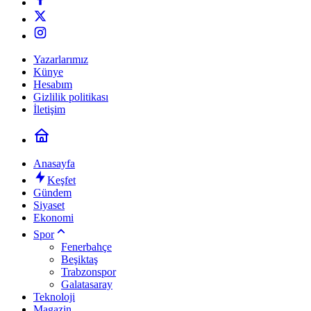
Yazarlarımız
Künye
Hesabım
Gizlilik politikası
İletişim
Anasayfa
Keşfet
Gündem
Siyaset
Ekonomi
Spor
Fenerbahçe
Beşiktaş
Trabzonspor
Galatasaray
Teknoloji
Magazin