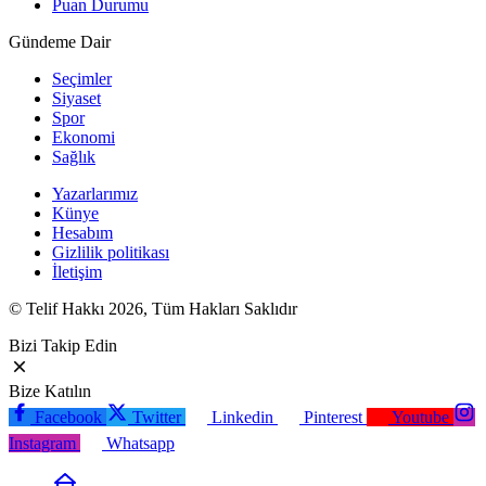
Puan Durumu
Gündeme Dair
Seçimler
Siyaset
Spor
Ekonomi
Sağlık
Yazarlarımız
Künye
Hesabım
Gizlilik politikası
İletişim
© Telif Hakkı 2026, Tüm Hakları Saklıdır
Bizi Takip Edin
Bize Katılın
Facebook
Twitter
Linkedin
Pinterest
Youtube
Instagram
Whatsapp