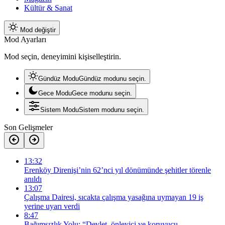
Kültür & Sanat
Mod değiştir
Mod Ayarları
Mod seçin, deneyimini kişiselleştirin.
Gündüz Modu
Gündüz modunu seçin.
Gece Modu
Gece modunu seçin.
Sistem Modu
Sistem modunu seçin.
Son Gelişmeler
13:32
Erenköy Direnişi’nin 62’nci yıl dönümünde şehitler törenle
anıldı
13:07
Çalışma Dairesi, sıcakta çalışma yasağına uymayan 19 iş
yerine uyarı verdi
8:47
Bağımsızlık Yolu: “Devlet, önleyici ve koruyucu