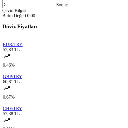
1 Euro Kaç TL ?
Sonuç
Çeviri Bilgisi
-
1 Euro Kaç TL ?
Birim Değeri
0.00
1 CHF Kaç TL ?
Döviz Fiyatları
1 RUB Kaç TL ?
1 CNY Kaç TL ?
EUR/TRY
52,83 TL
0.46%
GBP/TRY
60,81 TL
0.67%
CHF/TRY
57,38 TL