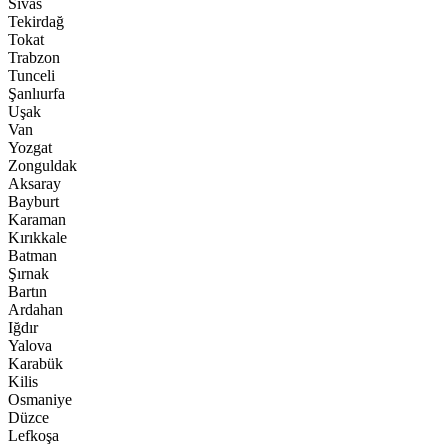
Sivas
Tekirdağ
Tokat
Trabzon
Tunceli
Şanlıurfa
Uşak
Van
Yozgat
Zonguldak
Aksaray
Bayburt
Karaman
Kırıkkale
Batman
Şırnak
Bartın
Ardahan
Iğdır
Yalova
Karabük
Kilis
Osmaniye
Düzce
Lefkoşa