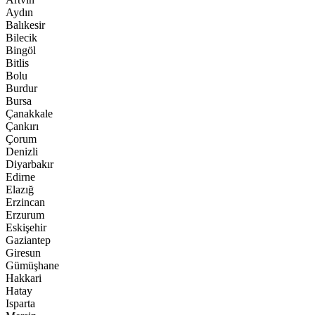
Aydın
Balıkesir
Bilecik
Bingöl
Bitlis
Bolu
Burdur
Bursa
Çanakkale
Çankırı
Çorum
Denizli
Diyarbakır
Edirne
Elazığ
Erzincan
Erzurum
Eskişehir
Gaziantep
Giresun
Gümüşhane
Hakkari
Hatay
Isparta