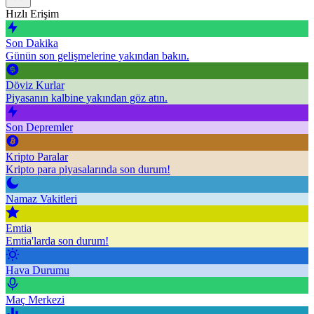
Hızlı Erişim
Son Dakika
Günün son gelişmelerine yakından bakın.
Döviz Kurlar
Piyasanın kalbine yakından göz atın.
Son Depremler
Kripto Paralar
Kripto para piyasalarında son durum!
Namaz Vakitleri
Emtia
Emtia'larda son durum!
Hava Durumu
Maç Merkezi