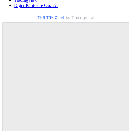
Tradingview
Diğer Paritelere Göz At
THB TRY Chart
by TradingView