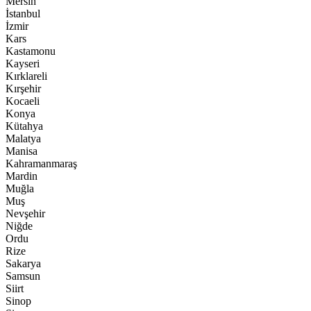
Mersin
İstanbul
İzmir
Kars
Kastamonu
Kayseri
Kırklareli
Kırşehir
Kocaeli
Konya
Kütahya
Malatya
Manisa
Kahramanmaraş
Mardin
Muğla
Muş
Nevşehir
Niğde
Ordu
Rize
Sakarya
Samsun
Siirt
Sinop