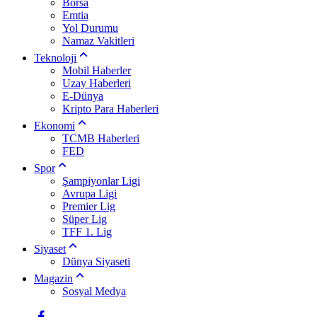
Borsa
Emtia
Yol Durumu
Namaz Vakitleri
Teknoloji
Mobil Haberler
Uzay Haberleri
E-Dünya
Kripto Para Haberleri
Ekonomi
TCMB Haberleri
FED
Spor
Şampiyonlar Ligi
Avrupa Ligi
Premier Lig
Süper Lig
TFF 1. Lig
Siyaset
Dünya Siyaseti
Magazin
Sosyal Medya