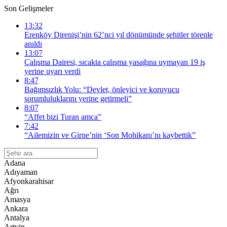
Son Gelişmeler
13:32
Erenköy Direnişi’nin 62’nci yıl dönümünde şehitler törenle
anıldı
13:07
Çalışma Dairesi, sıcakta çalışma yasağına uymayan 19 iş
yerine uyarı verdi
8:47
Bağımsızlık Yolu: “Devlet, önleyici ve koruyucu
sorumluluklarını yerine getirmeli”
8:07
“Affet bizi Turan amca”
7:42
“Ailemizin ve Girne’nin ‘Son Mohikanı’nı kaybettik”
Adana
Adıyaman
Afyonkarahisar
Ağrı
Amasya
Ankara
Antalya
Artvin