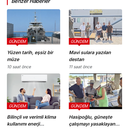
Benzer Haberler
GÜNDEM
GÜNDEM
Yüzen tarih, eşsiz bir
Mavi sulara yazılan
müze
destan
10 saat önce
11 saat önce
GÜNDEM
GÜNDEM
Bilinçli ve verimli klima
Hasipoğlu, güneşte
kullanımı enerji
çalışmayı yasaklayan