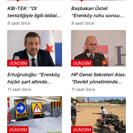
KIB-TEK: “Ot
Başbakan Üstel:
temizliğiyle ilgili iddialar
“Erenköy ruhu sonsuza
doğru değil”
dek yaşayacaktır”
9 saat önce
9 saat önce
GÜNDEM
GÜNDEM
Ertuğruloğlu: “Erenköy,
HP Genel Sekreteri Alas:
hiçbir şart altında
“Devlet yönetiminde
esareti kabul
köklü bir zihniyet
11 saat önce
11 saat önce
etmeyeceğimizin en
değişimine ihtiyaç var”
açık kanıtıdır”
GÜNDEM
GÜNDEM