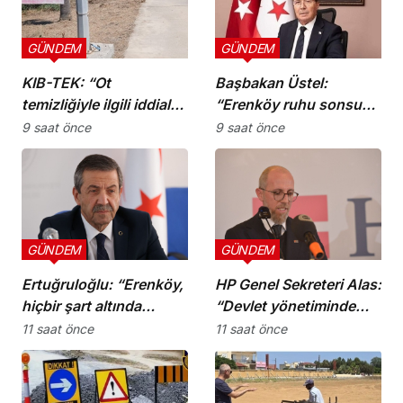
GÜNDEM
GÜNDEM
KIB-TEK: “Ot
Başbakan Üstel:
temizliğiyle ilgili iddialar
“Erenköy ruhu sonsuza
doğru değil”
dek yaşayacaktır”
9 saat önce
9 saat önce
GÜNDEM
GÜNDEM
Ertuğruloğlu: “Erenköy,
HP Genel Sekreteri Alas:
hiçbir şart altında
“Devlet yönetiminde
esareti kabul
köklü bir zihniyet
11 saat önce
11 saat önce
etmeyeceğimizin en
değişimine ihtiyaç var”
açık kanıtıdır”