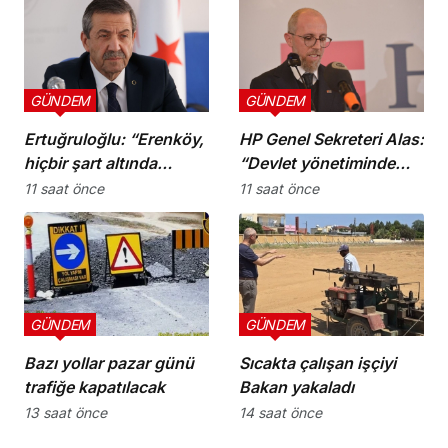
GÜNDEM
GÜNDEM
Ertuğruloğlu: “Erenköy,
HP Genel Sekreteri Alas:
hiçbir şart altında
“Devlet yönetiminde
esareti kabul
köklü bir zihniyet
11 saat önce
11 saat önce
etmeyeceğimizin en
değişimine ihtiyaç var”
açık kanıtıdır”
GÜNDEM
GÜNDEM
Bazı yollar pazar günü
Sıcakta çalışan işçiyi
trafiğe kapatılacak
Bakan yakaladı
13 saat önce
14 saat önce