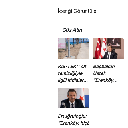
İçeriği Görüntüle
Göz Atın
KIB-TEK: “Ot
Başbakan
temizliğiyle
Üstel:
ilgili iddialar
“Erenköy
doğru değil”
ruhu sonsuza
dek
yaşayacaktır”
Ertuğruloğlu:
“Erenköy, hiçbir