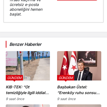
ücretsiz e-posta
aboneliğini hemen
başlat.
Benzer Haberler
GÜNDEM
GÜNDEM
KIB-TEK: “Ot
Başbakan Üstel:
temizliğiyle ilgili iddialar
“Erenköy ruhu sonsuza
doğru değil”
dek yaşayacaktır”
9 saat önce
9 saat önce