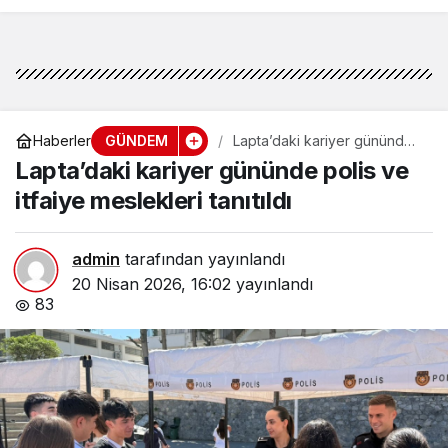
GÜNDEM
Haberler
Lapta’daki kariyer gününde
polis ve itfaiye meslekleri
Lapta’daki kariyer gününde polis ve
tanıtıldı
itfaiye meslekleri tanıtıldı
admin
tarafından yayınlandı
20 Nisan 2026, 16:02
yayınlandı
83