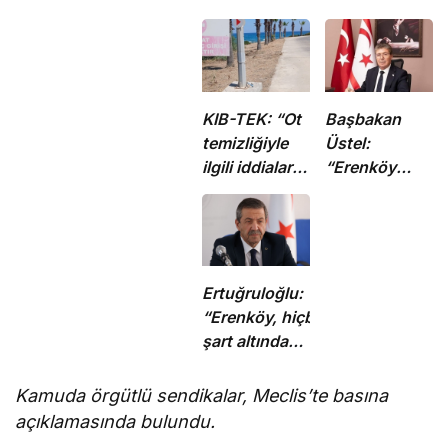
KIB-TEK: “Ot
Başbakan
temizliğiyle
Üstel:
ilgili iddialar
“Erenköy
doğru değil”
ruhu sonsuza
dek
yaşayacaktır”
Ertuğruloğlu:
“Erenköy, hiçbir
şart altında
esareti kabul
etmeyeceğimizin
Kamuda örgütlü sendikalar, Meclis’te basına
en açık kanıtıdır”
açıklamasında bulundu.