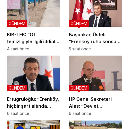
GÜNDEM
GÜNDEM
KIB-TEK: “Ot
Başbakan Üstel:
temizliğiyle ilgili iddialar
“Erenköy ruhu sonsuza
doğru değil”
dek yaşayacaktır”
4 saat önce
5 saat önce
GÜNDEM
GÜNDEM
Ertuğruloğlu: “Erenköy,
HP Genel Sekreteri
hiçbir şart altında
Alas: “Devlet
esareti kabul
yönetiminde köklü bir
6 saat önce
6 saat önce
etmeyeceğimizin en
zihniyet değişimine
açık kanıtıdır”
ihtiyaç var”