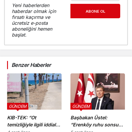
Yeni haberlerden
haberdar olmak için
ABONE OL
fırsatı kaçırma ve
ücretsiz e-posta
aboneliğini hemen
başlat.
Benzer Haberler
GÜNDEM
GÜNDEM
KIB-TEK: “Ot
Başbakan Üstel:
temizliğiyle ilgili iddialar
“Erenköy ruhu sonsuza
doğru değil”
dek yaşayacaktır”