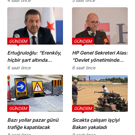
4 saat önce
5 saat önce
GÜNDEM
GÜNDEM
Ertuğruloğlu: “Erenköy,
HP Genel Sekreteri Alas:
hiçbir şart altında
“Devlet yönetiminde
esareti kabul
köklü bir zihniyet
6 saat önce
6 saat önce
etmeyeceğimizin en
değişimine ihtiyaç var”
açık kanıtıdır”
GÜNDEM
GÜNDEM
Bazı yollar pazar günü
Sıcakta çalışan işçiyi
trafiğe kapatılacak
Bakan yakaladı
8 saat önce
9 saat önce