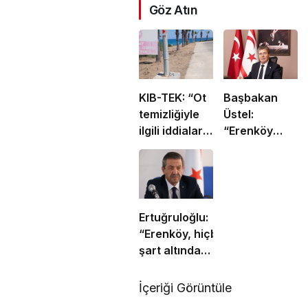
Göz Atın
KIB-TEK: “Ot
Başbakan
temizliğiyle
Üstel:
ilgili iddialar
“Erenköy
doğru değil”
ruhu sonsuza
dek
yaşayacaktır”
Ertuğruloğlu:
“Erenköy, hiçbir
şart altında
esareti kabul
etmeyeceğimizin
İçeriği Görüntüle
en açık kanıtıdır”