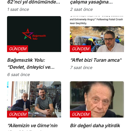
62’nci yıl dönümünde
çalışma yasağına
şehitler törenle anıldı
uymayan 19 iş yerine
1 saat önce
2 saat önce
uyarı verdi
GÜNDEM
GÜNDEM
Bağımsızlık Yolu:
“Affet bizi Turan amca”
“Devlet, önleyici ve
7 saat önce
koruyucu
6 saat önce
sorumluluklarını yerine
getirmeli”
GÜNDEM
GÜNDEM
“Ailemizin ve Girne’nin
Bir değeri daha yitirdik