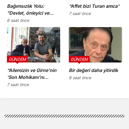
Bağımsızlık Yolu:
“Affet bizi Turan amca”
“Devlet, önleyici ve
7 saat önce
koruyucu
6 saat önce
sorumluluklarını yerine
getirmeli”
GÜNDEM
GÜNDEM
“Ailemizin ve Girne’nin
Bir değeri daha yitirdik
‘Son Mohikanı’nı
8 saat önce
kaybettik”
7 saat önce