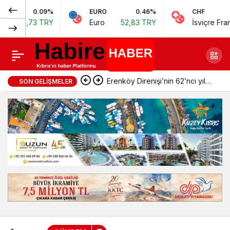
Normal
0.09%
EURO
0.46%
CHF
Lefkoşa Türk
Paylaş
73 TRY
Euro
52,83 TRY
İsviçre Frangı
57,3
(100%)
Belediyes iasfaltlama
yapıcak
Erenköy Direnişi’nin 62’nci yıl
SON GELIŞMELER
dönümünde şehitler törenle
anıldı