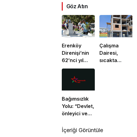
Göz Atın
Erenköy
Çalışma
Direnişi’nin
Dairesi,
62’nci yıl
sıcakta
dönümünde
çalışma
şehitler
yasağına
törenle anıldı
uymayan 19
iş yerine
uyarı verdi
Bağımsızlık
Yolu: “Devlet,
önleyici ve
koruyucu
sorumluluklarını
İçeriği Görüntüle
yerine