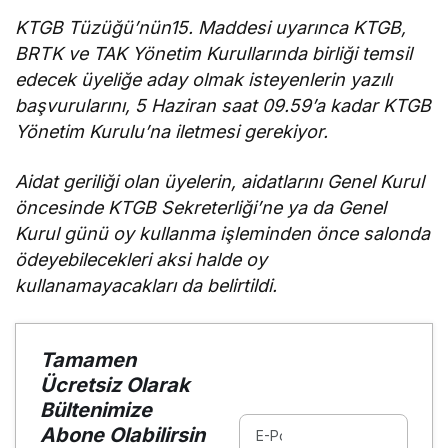
getirmeli”
KTGB Tüzüğü’nün15. Maddesi uyarınca KTGB,
BRTK ve TAK Yönetim Kurullarında birliği temsil
edecek üyeliğe aday olmak isteyenlerin yazılı
başvurularını, 5 Haziran saat 09.59’a kadar KTGB
Yönetim Kurulu’na iletmesi gerekiyor.
Aidat geriliği olan üyelerin, aidatlarını Genel Kurul
öncesinde KTGB Sekreterliği’ne ya da Genel
Kurul günü oy kullanma işleminden önce salonda
ödeyebilecekleri aksi halde oy
kullanamayacakları da belirtildi.
Tamamen
Ücretsiz Olarak
Bültenimize
Abone Olabilirsin