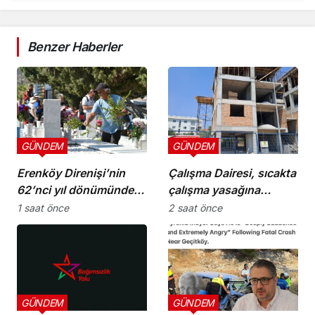
Benzer Haberler
GÜNDEM
GÜNDEM
Erenköy Direnişi’nin
Çalışma Dairesi, sıcakta
62’nci yıl dönümünde
çalışma yasağına
şehitler törenle anıldı
uymayan 19 iş yerine
1 saat önce
2 saat önce
uyarı verdi
GÜNDEM
GÜNDEM