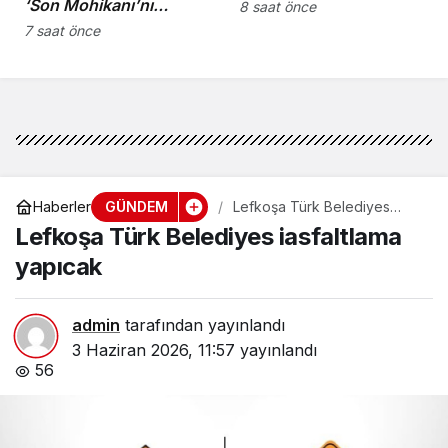
‘Son Mohikanı’nı
8 saat önce
kaybettik”
7 saat önce
GÜNDEM
Haberler
Lefkoşa Türk Belediyes
iasfaltlama yapıcak
Lefkoşa Türk Belediyes iasfaltlama
yapıcak
admin
tarafından yayınlandı
3 Haziran 2026, 11:57
yayınlandı
56