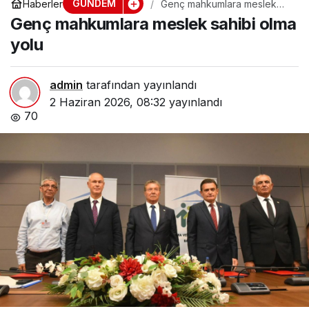
GÜNDEM
Haberler
Genç mahkumlara meslek
sahibi olma yolu
Genç mahkumlara meslek sahibi olma
yolu
admin
tarafından yayınlandı
2 Haziran 2026, 08:32
yayınlandı
70