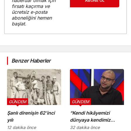
haberdar olmak için
ABONE OL
fırsatı kaçırma ve
ücretsiz e-posta
aboneliğini hemen
başlat.
Benzer Haberler
GÜNDEM
GÜNDEM
Şanlı direnişin 62’inci
“Kendi hikâyemizi
yılı
dünyaya kendimiz
anlatmalıyız”
12 dakika önce
32 dakika önce