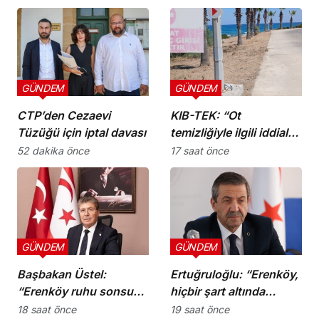
GÜNDEM
GÜNDEM
CTP’den Cezaevi
KIB-TEK: “Ot
Tüzüğü için iptal davası
temizliğiyle ilgili iddialar
doğru değil”
52 dakika önce
17 saat önce
GÜNDEM
GÜNDEM
Başbakan Üstel:
Ertuğruloğlu: “Erenköy,
“Erenköy ruhu sonsuza
hiçbir şart altında
dek yaşayacaktır”
esareti kabul
18 saat önce
19 saat önce