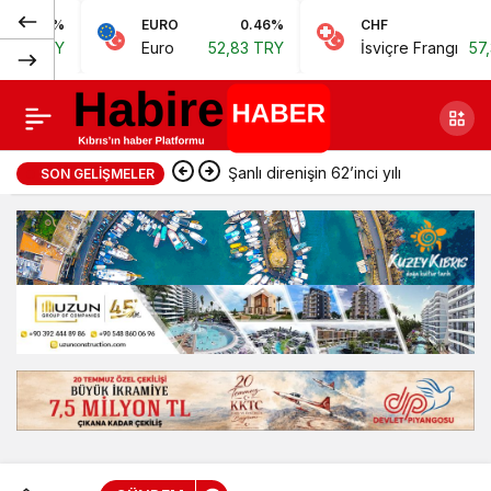
Normal
EURO
0.46%
CHF
0.62%
Çebi: “Arpa ve
Paylaş
Euro
52,83 TRY
İsviçre Frangı
57,38 TRY
(100%)
buğday fiyatları bir an
önce açıklanmalı”
Şanlı direnişin 62’inci yılı
SON GELIŞMELER