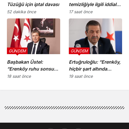
Tüzüğü için iptal davası
temizliğiyle ilgili iddialar
doğru değil”
52 dakika önce
17 saat önce
GÜNDEM
GÜNDEM
Başbakan Üstel:
Ertuğruloğlu: “Erenköy,
“Erenköy ruhu sonsuza
hiçbir şart altında
dek yaşayacaktır”
esareti kabul
18 saat önce
19 saat önce
etmeyeceğimizin en
açık kanıtıdır”