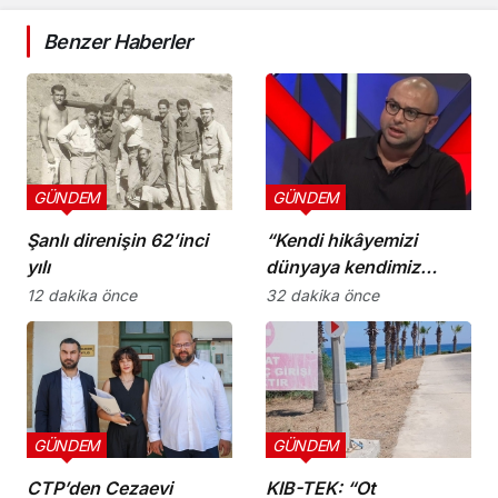
Benzer Haberler
GÜNDEM
GÜNDEM
Şanlı direnişin 62’inci
“Kendi hikâyemizi
yılı
dünyaya kendimiz
anlatmalıyız”
12 dakika önce
32 dakika önce
GÜNDEM
GÜNDEM
CTP’den Cezaevi
KIB-TEK: “Ot