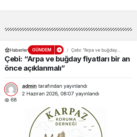
etmeyeceğimizin en
açık kanıtıdır”
GÜNDEM
Haberler
Çebi: “Arpa ve buğday
fiyatları bir an önce
Çebi: “Arpa ve buğday fiyatları bir an
açıklanmalı”
önce açıklanmalı”
admin
tarafından yayınlandı
2 Haziran 2026, 08:07
yayınlandı
68