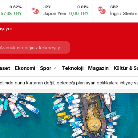
JPY
0.01%
GBP
0.67%
Japon Yeni
0,00 TRY
İngiliz Sterlini
60,81 TRY
luşuyor
aset
Ekonomi
Spor
Teknoloji
Magazin
Kültür & 
timde günü kurtaran değil, geleceği planlayan politikalara ihtiyaç v