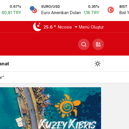
EURO/USD
0.35%
BIST
0.78
Euro Amerikan Doları
1,18 TRY
Bist 100
14.168,35 T
25.6 °
Nicosia
Menü Oluştur
Sanat
ar”
Gündüz Modu
Gündüz modunu seçin.