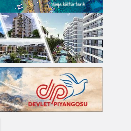
Gece Modu
Gece modunu seçin.
Sistem Modu
Sistem modunu seçin.