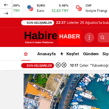
EURO
0.46%
CHF
0.62%
Euro
52,83 TRY
İsviçre Frangı
57,38 TRY
22:37
Liderler 26 Ağustos’ta bu
SON GELIŞMELER
Anasayfa
Keşfet
Gündem
Siy
13:17
Çeler: “Yükseköğre
SON GELIŞMELER