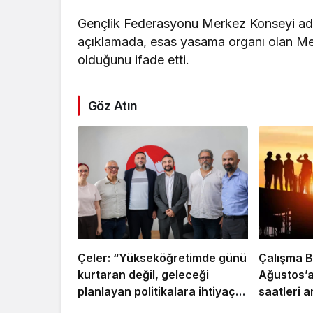
Gençlik Federasyonu Merkez Konseyi adına H
açıklamada, esas yasama organı olan Mecl
olduğunu ifade etti.
Göz Atın
Çeler: “Yükseköğretimde günü
Çalışma B
kurtaran değil, geleceği
Ağustos’a
planlayan politikalara ihtiyaç
saatleri 
var”
altında ç