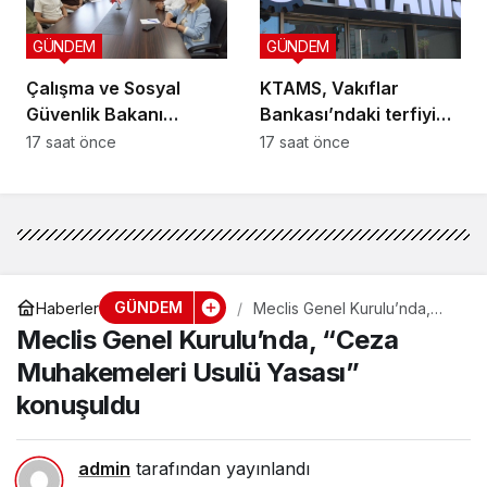
GÜNDEM
GÜNDEM
Çalışma ve Sosyal
KTAMS, Vakıflar
Güvenlik Bakanı
Bankası’ndaki terfiyi
Hasipoğlu,
eleştirdi
17 saat önce
17 saat önce
Restorancılar Birliği’ni
kabul etti
GÜNDEM
Haberler
Meclis Genel Kurulu’nda,
“Ceza Muhakemeleri Usulü
Meclis Genel Kurulu’nda, “Ceza
Yasası” konuşuldu
Muhakemeleri Usulü Yasası”
konuşuldu
admin
tarafından yayınlandı