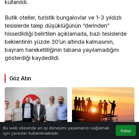
kullanıldı.
Butik oteller, turistik bungalovlar ve 1-3 yıldızlı
tesislerde talep düşüklüğünün “derinden”
hissedildiği belirtilen açıklamada, bazı tesislerde
beklentinin yüzde 30’un altında kalmasının,
bayram hareketliliğinin tabana yayılamadığını
gösterdiği kaydedildi.
Göz Atın
Bu web sitesinde en iyi deneyimi yaşamanızı sağlamak
Kabul
için çerezler kullanılmaktadır.
Anasayfa
Akış
Hesabım
Çeler: “Yükseköğretimde
Çalışma Bakanlığı, 15