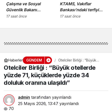
Çalışma ve Sosyal
KTAMS, Vakıflar
Güvenlik Bakanı
Bankası’ndaki terfiyi
Hasipoğlu,
eleştirdi
17 saat önce
17 saat önce
Restorancılar Birliği’ni
kabul etti
GÜNDEM
Haberler
Otelciler Birliği : “Büyük
otellerde yüzde 71,
Otelciler Birliği : “Büyük otellerde
küçüklerde yüzde 34
doluluk oranına ulaşıldı”
yüzde 71, küçüklerde yüzde 34
doluluk oranına ulaşıldı”
admin
tarafından yayınlandı
25 Mayıs 2026, 13:47
yayınlandı
70