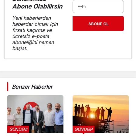
Abone Olabilirsin
Yeni haberlerden
haberdar olmak için
ABONE OL
fırsatı kaçırma ve
ücretsiz e-posta
aboneliğini hemen
başlat.
Benzer Haberler
GÜNDEM
GÜNDEM