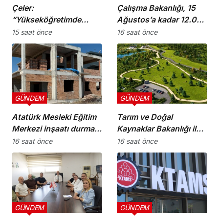
Çeler:
Çalışma Bakanlığı, 15
“Yükseköğretimde
Ağustos’a kadar 12.00-
günü kurtaran değil,
16.00 saatleri arasında
15 saat önce
16 saat önce
geleceği planlayan
güneş altında çalışmayı
politikalara ihtiyaç var”
yasakladı
GÜNDEM
GÜNDEM
Atatürk Mesleki Eğitim
Tarım ve Doğal
Merkezi inşaatı durma
Kaynaklar Bakanlığı ile
noktasında!
İnşaat Mühendisleri
16 saat önce
16 saat önce
Odası arasında iş birliği
protokolü imzalandı
GÜNDEM
GÜNDEM