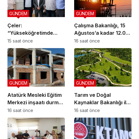
GÜNDEM
GÜNDEM
Çeler:
Çalışma Bakanlığı, 15
“Yükseköğretimde
Ağustos’a kadar 12.00-
günü kurtaran değil,
16.00 saatleri arasında
15 saat önce
16 saat önce
geleceği planlayan
güneş altında çalışmayı
politikalara ihtiyaç var”
yasakladı
GÜNDEM
GÜNDEM
Atatürk Mesleki Eğitim
Tarım ve Doğal
Merkezi inşaatı durma
Kaynaklar Bakanlığı ile
noktasında!
İnşaat Mühendisleri
16 saat önce
16 saat önce
Odası arasında iş birliği
protokolü imzalandı