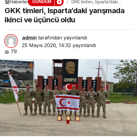
GÜNDEM
Haberler
GKK timleri, Isparta’daki
yarışmada ikinci ve üçüncü
GKK timleri, Isparta’daki yarışmada
oldu
ikinci ve üçüncü oldu
admin
tarafından yayınlandı
25 Mayıs 2026, 14:32
yayınlandı
79