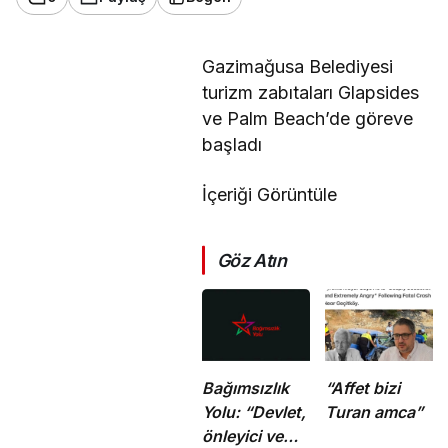
Gazimağusa Belediyesi
turizm zabıtaları Glapsides
ve Palm Beach’de göreve
başladı
İçeriği Görüntüle
Göz Atın
Bağımsızlık
“Affet bizi
Yolu: “Devlet,
Turan amca”
önleyici ve