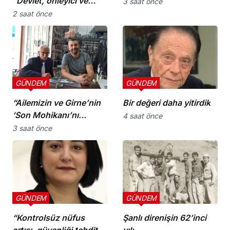
“Devlet, önleyici ve
3 saat önce
koruyucu
2 saat önce
sorumluluklarını yerine
getirmeli”
GÜNDEM
GÜNDEM
“Ailemizin ve Girne’nin
Bir değeri daha yitirdik
‘Son Mohikanı’nı
4 saat önce
kaybettik”
3 saat önce
GÜNDEM
GÜNDEM
“Kontrolsüz nüfus
Şanlı direnişin 62’inci
artışı, güvenliği tehdit
yılı