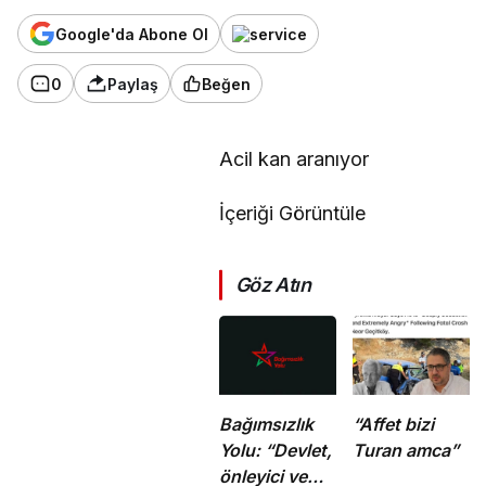
Google'da Abone Ol
0
Paylaş
Beğen
Acil kan aranıyor
İçeriği Görüntüle
Göz Atın
Bağımsızlık
“Affet bizi
Yolu: “Devlet,
Turan amca”
önleyici ve