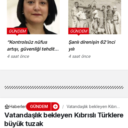
GÜNDEM
GÜNDEM
“Kontrolsüz nüfus
Şanlı direnişin 62’inci
artışı, güvenliği tehdit
yılı
ediyor”
4 saat önce
4 saat önce
GÜNDEM
Haberler
Vatandaşlık bekleyen Kıbrıslı
Türklere büyük tuzak
Vatandaşlık bekleyen Kıbrıslı Türklere
büyük tuzak