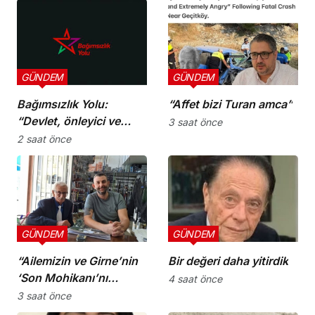
GÜNDEM
GÜNDEM
Bağımsızlık Yolu:
“Affet bizi Turan amca”
“Devlet, önleyici ve
3 saat önce
koruyucu
2 saat önce
sorumluluklarını yerine
getirmeli”
GÜNDEM
GÜNDEM
“Ailemizin ve Girne’nin
Bir değeri daha yitirdik
‘Son Mohikanı’nı
4 saat önce
kaybettik”
3 saat önce