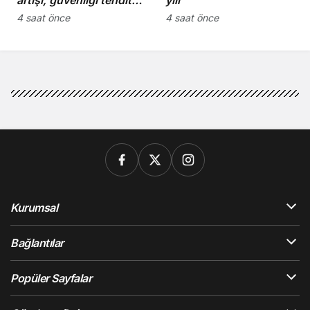
ediyor”
4 saat önce
4 saat önce
Kurumsal
Bağlantılar
Popüler Sayfalar