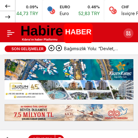
Normal
0.09%
EURO
0.46%
CHF
Vatandaşlık bekleyen
Paylaş
4,73 TRY
Euro
52,83 TRY
İsviçre Frangı
57,
(100%)
Kıbrıslı Türklere
büyük tuzak
Bağımsızlık Yolu: “Devlet,
SON GELIŞMELER
önleyici ve koruyucu
sorumluluklarını yerine
getirmeli”