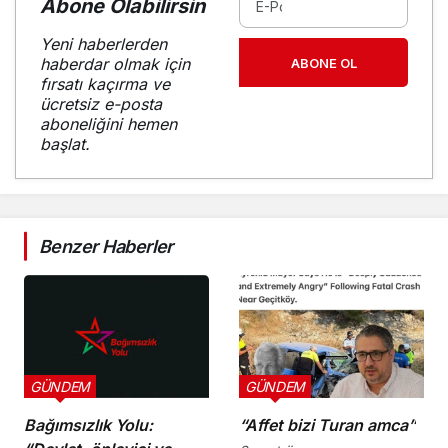
Abone Olabilirsin
Yeni haberlerden
haberdar olmak için
ABONE OL
fırsatı kaçırma ve
ücretsiz e-posta
aboneliğini hemen
başlat.
Benzer Haberler
GÜNDEM
GÜNDEM
Bağımsızlık Yolu:
“Affet bizi Turan amca”