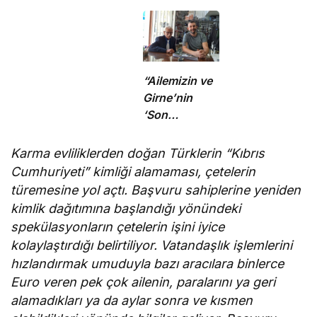
koruyucu
sorumluluklarını
yerine
getirmeli”
“Ailemizin ve
Girne’nin
‘Son
Mohikanı’nı
kaybettik”
Karma evliliklerden doğan Türklerin “Kıbrıs
Cumhuriyeti” kimliği alamaması, çetelerin
türemesine yol açtı. Başvuru sahiplerine yeniden
kimlik dağıtımına başlandığı yönündeki
spekülasyonların çetelerin işini iyice
kolaylaştırdığı belirtiliyor. Vatandaşlık işlemlerini
hızlandırmak umuduyla bazı aracılara binlerce
Euro veren pek çok ailenin, paralarını ya geri
alamadıkları ya da aylar sonra ve kısmen