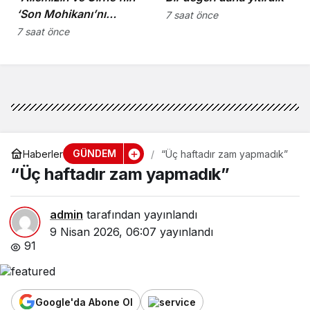
‘Son Mohikanı’nı
7 saat önce
kaybettik”
7 saat önce
GÜNDEM
Haberler
“Üç haftadır zam yapmadık”
“Üç haftadır zam yapmadık”
admin
tarafından yayınlandı
9 Nisan 2026, 06:07
yayınlandı
91
Google'da Abone Ol