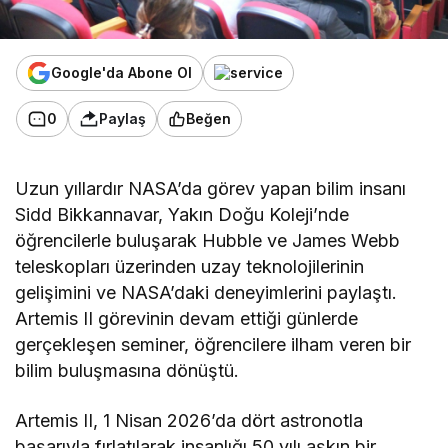
Google'da Abone Ol
0
Paylaş
Beğen
Uzun yıllardır NASA’da görev yapan bilim insanı
Sidd Bikkannavar, Yakın Doğu Koleji’nde
öğrencilerle buluşarak Hubble ve James Webb
teleskopları üzerinden uzay teknolojilerinin
gelişimini ve NASA’daki deneyimlerini paylaştı.
Artemis II görevinin devam ettiği günlerde
gerçekleşen seminer, öğrencilere ilham veren bir
bilim buluşmasına dönüştü.
Artemis II, 1 Nisan 2026’da dört astronotla
başarıyla fırlatılarak insanlığı 50 yılı aşkın bir