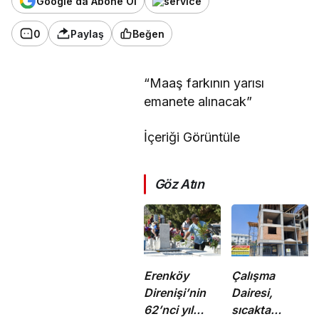
Google'da Abone Ol
0
Paylaş
Beğen
“Maaş farkının yarısı
emanete alınacak”
İçeriği Görüntüle
Göz Atın
Erenköy
Çalışma
Direnişi’nin
Dairesi,
62’nci yıl
sıcakta