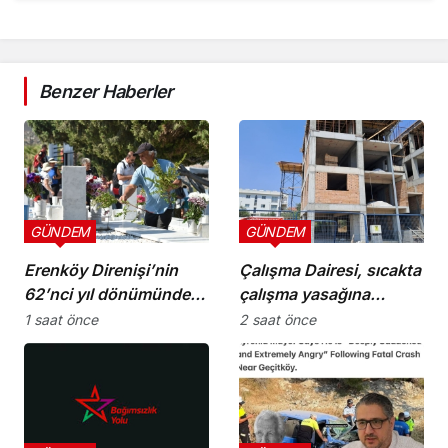
Benzer Haberler
GÜNDEM
GÜNDEM
Erenköy Direnişi’nin
Çalışma Dairesi, sıcakta
62’nci yıl dönümünde
çalışma yasağına
şehitler törenle anıldı
uymayan 19 iş yerine
1 saat önce
2 saat önce
uyarı verdi