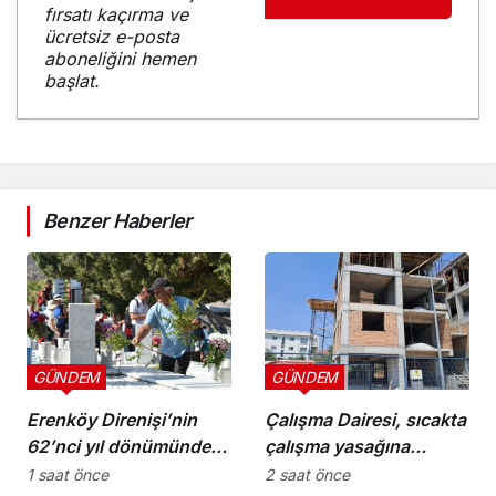
fırsatı kaçırma ve
ücretsiz e-posta
aboneliğini hemen
başlat.
Benzer Haberler
GÜNDEM
GÜNDEM
Erenköy Direnişi’nin
Çalışma Dairesi, sıcakta
62’nci yıl dönümünde
çalışma yasağına
şehitler törenle anıldı
uymayan 19 iş yerine
1 saat önce
2 saat önce