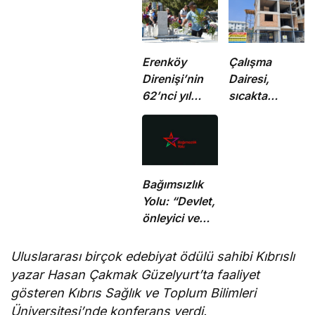
Erenköy
Çalışma
Direnişi’nin
Dairesi,
62’nci yıl
sıcakta
dönümünde
çalışma
şehitler
yasağına
törenle anıldı
uymayan 19 iş
yerine uyarı
verdi
Bağımsızlık
Yolu: “Devlet,
önleyici ve
koruyucu
sorumluluklarını
Uluslararası birçok edebiyat ödülü sahibi Kıbrıslı
yerine
yazar Hasan Çakmak Güzelyurt’ta faaliyet
getirmeli”
gösteren Kıbrıs Sağlık ve Toplum Bilimleri
Üniversitesi’nde konferans verdi.