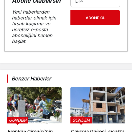
Abone Olabilirsin
Yeni haberlerden
haberdar olmak için
ABONE OL
fırsatı kaçırma ve
ücretsiz e-posta
aboneliğini hemen
başlat.
Benzer Haberler
GÜNDEM
GÜNDEM
Erenköy Direnişi’nin
Çalışma Dairesi, sıcakta