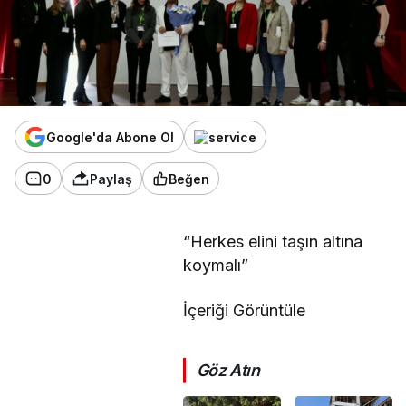
Google'da Abone Ol
0
Paylaş
Beğen
“Herkes elini taşın altına
koymalı”
İçeriği Görüntüle
Göz Atın