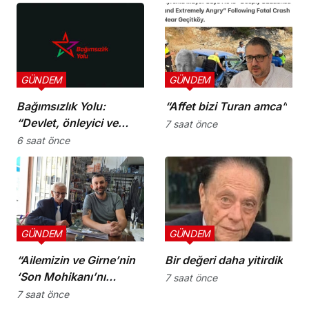
uyarı verdi
GÜNDEM
GÜNDEM
Bağımsızlık Yolu:
“Affet bizi Turan amca”
“Devlet, önleyici ve
7 saat önce
koruyucu
6 saat önce
sorumluluklarını yerine
getirmeli”
GÜNDEM
GÜNDEM
“Ailemizin ve Girne’nin
Bir değeri daha yitirdik
‘Son Mohikanı’nı
7 saat önce
kaybettik”
7 saat önce