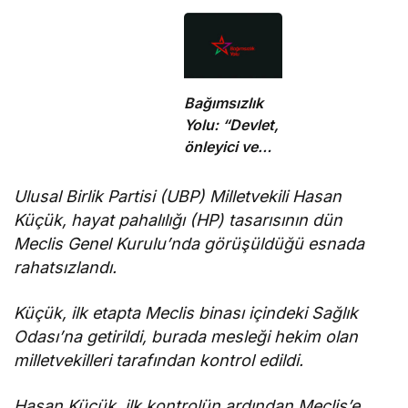
dönümünde
çalışma
şehitler
yasağına
törenle anıldı
uymayan 19 iş
yerine uyarı
verdi
Bağımsızlık
Yolu: “Devlet,
önleyici ve
koruyucu
sorumluluklarını
Ulusal Birlik Partisi (UBP) Milletvekili Hasan
yerine
Küçük, hayat pahalılığı (HP) tasarısının dün
getirmeli”
Meclis Genel Kurulu’nda görüşüldüğü esnada
rahatsızlandı.
Küçük, ilk etapta Meclis binası içindeki Sağlık
Odası’na getirildi, burada mesleği hekim olan
milletvekilleri tarafından kontrol edildi.
Hasan Küçük, ilk kontrolün ardından Meclis’e