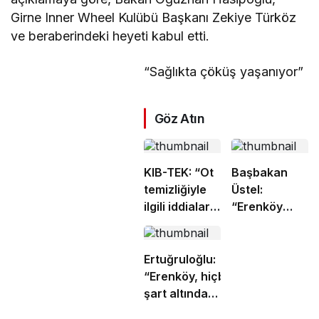
Girne Inner Wheel Kulübü Başkanı Zekiye Türköz
ve beraberindeki heyeti kabul etti.
“Sağlıkta çöküş yaşanıyor”
Göz Atın
KIB-TEK: “Ot
Başbakan
temizliğiyle
Üstel:
ilgili iddialar
“Erenköy
doğru değil”
ruhu sonsuza
dek
yaşayacaktır”
Ertuğruloğlu:
“Erenköy, hiçbir
şart altında
esareti kabul