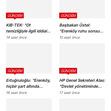
GÜNDEM
GÜNDEM
KIB-TEK: “Ot
Başbakan Üstel:
temizliğiyle ilgili iddialar
“Erenköy ruhu sonsuza
doğru değil”
dek yaşayacaktır”
14 saat önce
15 saat önce
GÜNDEM
GÜNDEM
Ertuğruloğlu: “Erenköy,
HP Genel Sekreteri Alas:
hiçbir şart altında
“Devlet yönetiminde
esareti kabul
köklü bir zihniyet
16 saat önce
17 saat önce
etmeyeceğimizin en
değişimine ihtiyaç var”
açık kanıtıdır”