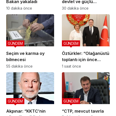
Bakan yakaladı
devlet ve güçlü
kurumlar”
10 dakika önce
30 dakika önce
GÜNDEM
GÜNDEM
Seçim ve karma oy
Öztürkler: “Olağanüstü
bilmecesi
toplantı için önce
komiteler gerekli
55 dakika önce
1 saat önce
kararları üretmeli”
GÜNDEM
GÜNDEM
Akpınar: “KKTC’nin
“CTP, mevcut tavırla