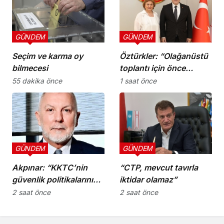
GÜNDEM
GÜNDEM
Seçim ve karma oy
Öztürkler: “Olağanüstü
bilmecesi
toplantı için önce
komiteler gerekli
55 dakika önce
1 saat önce
kararları üretmeli”
GÜNDEM
GÜNDEM
Akpınar: “KKTC’nin
“CTP, mevcut tavırla
güvenlik politikalarını
iktidar olamaz”
bütüncül bir yaklaşımla
2 saat önce
2 saat önce
yeniden
değerlendirmesi