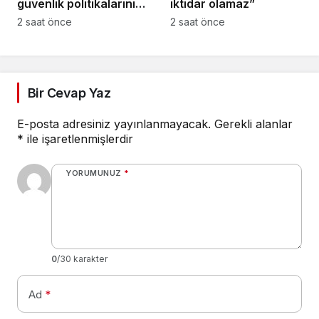
güvenlik politikalarını
iktidar olamaz”
bütüncül bir yaklaşımla
2 saat önce
2 saat önce
yeniden
değerlendirmesi
gerekiyor”
Bir Cevap Yaz
E-posta adresiniz yayınlanmayacak.
Gerekli alanlar
*
ile işaretlenmişlerdir
YORUMUNUZ
*
0
/30 karakter
Ad
*