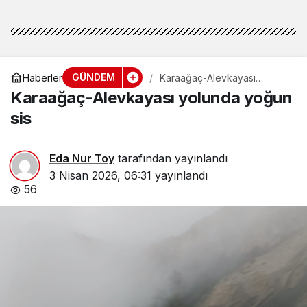
gerekiyor”
GÜNDEM
Haberler
Karaağaç-Alevkayası
yolunda yoğun sis
Karaağaç-Alevkayası yolunda yoğun
sis
Eda Nur Toy
tarafından yayınlandı
3 Nisan 2026, 06:31
yayınlandı
56