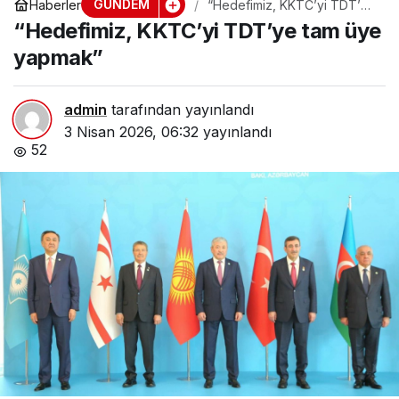
GÜNDEM
Haberler
“Hedefimiz, KKTC’yi TDT’ye
tam üye yapmak”
“Hedefimiz, KKTC’yi TDT’ye tam üye
yapmak”
admin
tarafından yayınlandı
3 Nisan 2026, 06:32
yayınlandı
52