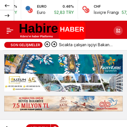
Normal
EURO
0.46%
CHF
0.62%
TDT devletlerine
Paylaş
Euro
52,83 TRY
İsviçre Frangı
57,38 TRY
(100%)
KKTC çağrısı
Sıcakta çalışan işçiyi Bakan
SON GELIŞMELER
yakaladı