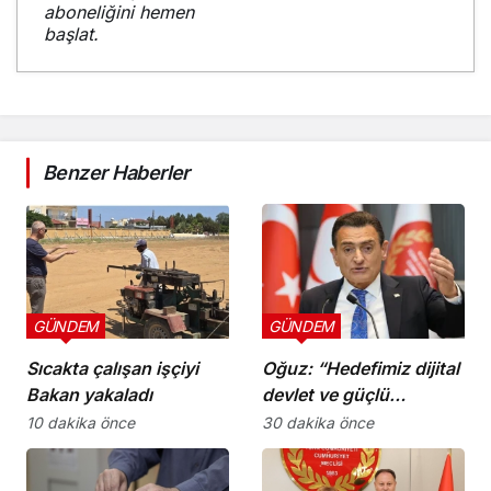
aboneliğini hemen
başlat.
Benzer Haberler
GÜNDEM
GÜNDEM
Sıcakta çalışan işçiyi
Oğuz: “Hedefimiz dijital
Bakan yakaladı
devlet ve güçlü
kurumlar”
10 dakika önce
30 dakika önce