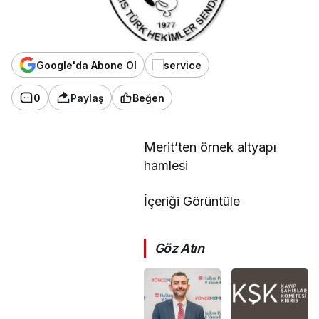
Google'da Abone Ol
0
Paylaş
Beğen
Merit’ten örnek altyapı
hamlesi
İçeriği Görüntüle
Göz Atın