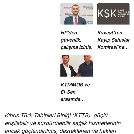
HP’den
Kuveyt’ten
güvenlik,
Kayıp Şahıslar
çalışma izinleri
Komitesi’ne
ve yurttaşlık
50 bin dolar
uygulamalarına
katkı
ilişkin öneriler
KTMMOB ve
El-Sen
arasında
“Ortak Enerji
Komitesi İş
Kıbrıs Türk Tabipleri Birliği (KTTB), g
üçlü,
Birliği
erişilebilir ve sürdürülebilir sağlık hizmetlerinin
Protokolü”
ancak güçlendirilmiş, desteklenen ve hakları