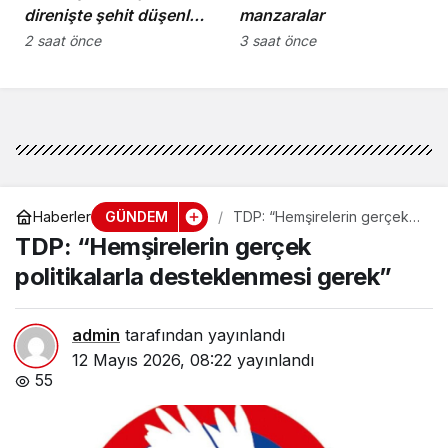
direnişte şehit düşenler
manzaralar
cumartesi günü
2 saat önce
3 saat önce
düzenlenecek törenle
anılacak
GÜNDEM
Haberler
TDP: “Hemşirelerin gerçek
politikalarla desteklenmesi
TDP: “Hemşirelerin gerçek
gerek”
politikalarla desteklenmesi gerek”
admin
tarafından yayınlandı
12 Mayıs 2026, 08:22
yayınlandı
55