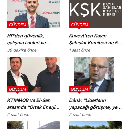
GÜNDEM
GÜNDEM
HP’den güvenlik,
Kuveyt’ten Kayıp
çalışma izinleri ve
Şahıslar Komitesi’ne 50
yurttaşlık
bin dolar katkı
38 dakika önce
1 saat önce
uygulamalarına ilişkin
öneriler
GÜNDEM
GÜNDEM
KTMMOB ve El-Sen
Dânâ: “Liderlerin
arasında “Ortak Enerji
yapacağı görüşme, yeni
Komitesi İş Birliği
ve sonuç alıcı 5+1
2 saat önce
2 saat önce
Protokolü” imzalandı
toplantısına hazırlık
niteliği taşıyor”