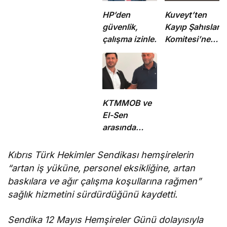
HP’den
Kuveyt’ten
güvenlik,
Kayıp Şahıslar
çalışma izinleri
Komitesi’ne
ve yurttaşlık
50 bin dolar
uygulamalarına
katkı
ilişkin öneriler
KTMMOB ve
El-Sen
arasında
“Ortak Enerji
Komitesi İş
Kıbrıs Türk Hekimler Sendikası hemşirelerin
Birliği
“
a
rtan iş yüküne, personel eksikliğine, artan
Protokolü”
baskılara ve ağır çalışma koşullarına rağmen”
imzalandı
sağlık hizmetini sürdürdüğünü kaydetti.
Sendika
12 Mayıs Hemşireler Günü dolayısıyla