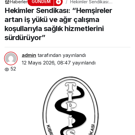
GÜNDEM
Haberler
Hekimler Sendikası:
“Hemşireler artan iş yükü ve
Hekimler Sendikası: “Hemşireler
ağır çalışma koşullarıyla
sağlık hizmetlerini
artan iş yükü ve ağır çalışma
sürdürüyor”
koşullarıyla sağlık hizmetlerini
sürdürüyor”
admin
tarafından yayınlandı
12 Mayıs 2026, 08:47
yayınlandı
52