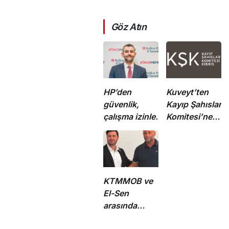
Göz Atın
HP’den
Kuveyt’ten
güvenlik,
Kayıp Şahıslar
çalışma izinleri
Komitesi’ne
ve yurttaşlık
50 bin dolar
uygulamalarına
katkı
ilişkin öneriler
KTMMOB ve
El-Sen
arasında
“Ortak Enerji