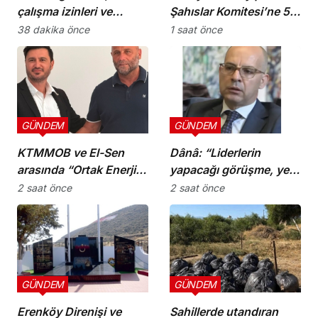
çalışma izinleri ve
Şahıslar Komitesi’ne 50
yurttaşlık
bin dolar katkı
38 dakika önce
1 saat önce
uygulamalarına ilişkin
öneriler
GÜNDEM
GÜNDEM
KTMMOB ve El-Sen
Dânâ: “Liderlerin
arasında “Ortak Enerji
yapacağı görüşme, yeni
Komitesi İş Birliği
ve sonuç alıcı 5+1
2 saat önce
2 saat önce
Protokolü” imzalandı
toplantısına hazırlık
niteliği taşıyor”
GÜNDEM
GÜNDEM
Erenköy Direnişi ve
Sahillerde utandıran