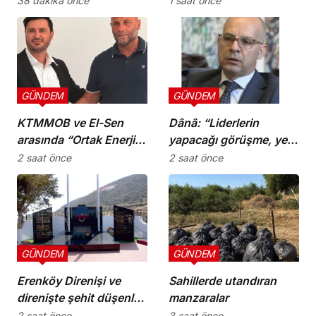
38 dakika önce
1 saat önce
uygulamalarına ilişkin
öneriler
GÜNDEM
GÜNDEM
KTMMOB ve El-Sen
Dânâ: “Liderlerin
arasında “Ortak Enerji
yapacağı görüşme, yeni
Komitesi İş Birliği
ve sonuç alıcı 5+1
2 saat önce
2 saat önce
Protokolü” imzalandı
toplantısına hazırlık
niteliği taşıyor”
GÜNDEM
GÜNDEM
Erenköy Direnişi ve
Sahillerde utandıran
direnişte şehit düşenler
manzaralar
cumartesi günü
2 saat önce
3 saat önce