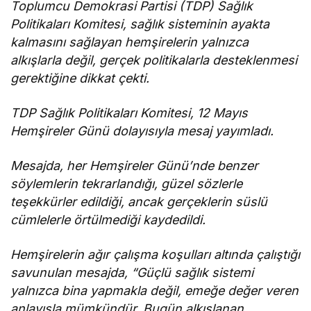
Komitesi İş
Toplumcu Demokrasi Partisi (TDP) Sağlık
Birliği
Politikaları Komitesi, sağlık sisteminin ayakta
Protokolü”
kalmasını sağlayan hemşirelerin yalnızca
imzalandı
alkışlarla değil, gerçek politikalarla desteklenmesi
gerektiğine dikkat çekti.
TDP Sağlık Politikaları Komitesi, 12 Mayıs
Hemşireler Günü dolayısıyla mesaj yayımladı.
Mesajda, her Hemşireler Günü’nde benzer
söylemlerin tekrarlandığı, güzel sözlerle
teşekkürler edildiği, ancak gerçeklerin süslü
cümlelerle örtülmediği kaydedildi.
Hemşirelerin ağır çalışma koşulları altında çalıştığı
savunulan mesajda, “Güçlü sağlık sistemi
yalnızca bina yapmakla değil, emeğe değer veren
anlayışla mümkündür. Bugün alkışlanan