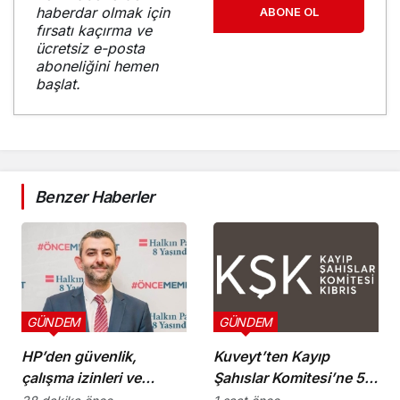
haberdar olmak için
ABONE OL
fırsatı kaçırma ve
ücretsiz e-posta
aboneliğini hemen
başlat.
Benzer Haberler
GÜNDEM
GÜNDEM
HP’den güvenlik,
Kuveyt’ten Kayıp
çalışma izinleri ve
Şahıslar Komitesi’ne 50
yurttaşlık
bin dolar katkı