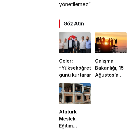
yönetilemez”
Göz Atın
Çeler:
Çalışma
“Yükseköğretimde
Bakanlığı, 15
günü kurtaran
Ağustos’a
değil, geleceği
kadar 12.00-
planlayan
16.00 saatleri
politikalara ihtiyaç
arasında
var”
güneş altında
çalışmayı
Atatürk
yasakladı
Mesleki
Eğitim