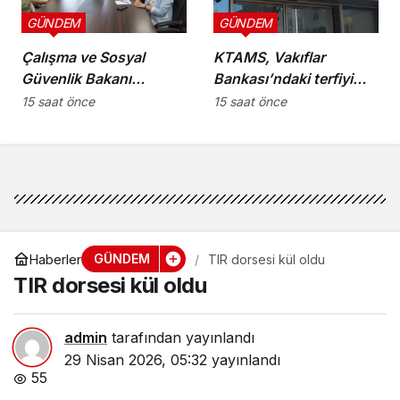
GÜNDEM
GÜNDEM
Çalışma ve Sosyal
KTAMS, Vakıflar
Güvenlik Bakanı
Bankası’ndaki terfiyi
Hasipoğlu,
eleştirdi
15 saat önce
15 saat önce
Restorancılar Birliği’ni
kabul etti
GÜNDEM
Haberler
TIR dorsesi kül oldu
TIR dorsesi kül oldu
admin
tarafından yayınlandı
29 Nisan 2026, 05:32
yayınlandı
55