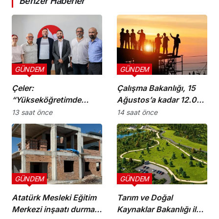
Benzer Haberler
GÜNDEM
GÜNDEM
Çeler:
Çalışma Bakanlığı, 15
“Yükseköğretimde
Ağustos’a kadar 12.00-
günü kurtaran değil,
16.00 saatleri arasında
13 saat önce
14 saat önce
geleceği planlayan
güneş altında çalışmayı
politikalara ihtiyaç var”
yasakladı
GÜNDEM
GÜNDEM
Atatürk Mesleki Eğitim
Tarım ve Doğal
Merkezi inşaatı durma
Kaynaklar Bakanlığı ile