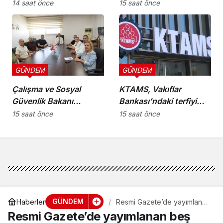
noktasında!
İnşaat Mühendisleri
14 saat önce
15 saat önce
Odası arasında iş birliği
protokolü imzalandı
GÜNDEM
GÜNDEM
Çalışma ve Sosyal
KTAMS, Vakıflar
Güvenlik Bakanı
Bankası’ndaki terfiyi
Hasipoğlu,
eleştirdi
15 saat önce
15 saat önce
Restorancılar Birliği’ni
kabul etti
GÜNDEM
Haberler
Resmi Gazete’de yayımlanan
beş yasa tasarısı halkın
Resmi Gazete’de yayımlanan beş
bilgisine sunuldu