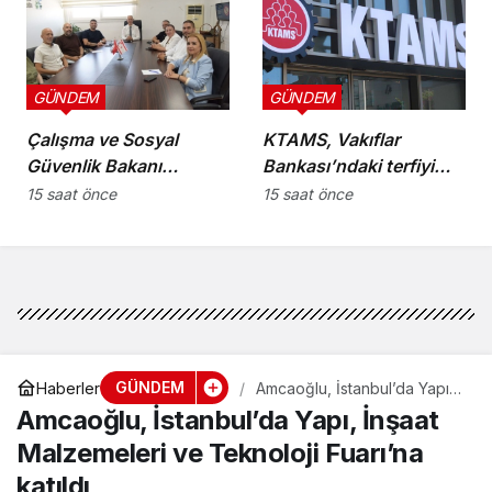
GÜNDEM
GÜNDEM
Çalışma ve Sosyal
KTAMS, Vakıflar
Güvenlik Bakanı
Bankası’ndaki terfiyi
Hasipoğlu,
eleştirdi
15 saat önce
15 saat önce
Restorancılar Birliği’ni
kabul etti
GÜNDEM
Haberler
Amcaoğlu, İstanbul’da Yapı,
İnşaat Malzemeleri ve
Amcaoğlu, İstanbul’da Yapı, İnşaat
Teknoloji Fuarı’na katıldı
Malzemeleri ve Teknoloji Fuarı’na
katıldı