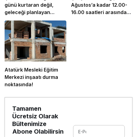
günü kurtaran değil,
Ağustos’a kadar 12.00-
geleceği planlayan
16.00 saatleri arasında
politikalara ihtiyaç var”
güneş altında çalışmayı
yasakladı
Atatürk Mesleki Eğitim
Merkezi inşaatı durma
noktasında!
Tamamen
Ücretsiz Olarak
Bültenimize
Abone Olabilirsin