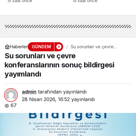
15 saat önce
15 saat önce
Restorancılar Birliği’ni
kabul etti
GÜNDEM
Haberler
Su sorunları ve çevre
konferanslarının sonuç
Su sorunları ve çevre
bildirgesi yayımlandı
konferanslarının sonuç bildirgesi
yayımlandı
admin
tarafından yayınlandı
28 Nisan 2026, 16:52
yayınlandı
67