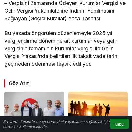
– Vergisini Zamanında Ödeyen Kurumlar Vergisi ve
Gelir Vergisi Yükümlülerine İndirim Yapılmasını
Sağlayan (Geçici Kurallar) Yasa Tasarısı
Bu yasada öngörülen düzenlemeyle 2025 yılı
vergilendirme dönemine ait kurumlar veya gelir
vergisinin tamamının kurumlar vergisi ile Gelir
Vergisi Yasası’nda belirtilen ilk taksit vade tarihi
geçmeden ödenmesi teşvik ediliyor.
Göz Atın
Bu web sitesinde en iyi deneyimi yaşamanızı sağlamak için
Kabul
çerezler kullanılmaktadır.
Anasayfa
Akış
Hesabım