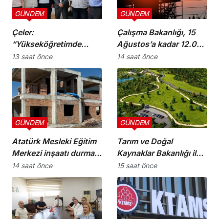
GÜNDEM
GÜNDEM
Çeler:
Çalışma Bakanlığı, 15
“Yükseköğretimde
Ağustos’a kadar 12.00-
günü kurtaran değil,
16.00 saatleri arasında
13 saat önce
14 saat önce
geleceği planlayan
güneş altında çalışmayı
politikalara ihtiyaç var”
yasakladı
GÜNDEM
GÜNDEM
Atatürk Mesleki Eğitim
Tarım ve Doğal
Merkezi inşaatı durma
Kaynaklar Bakanlığı ile
noktasında!
İnşaat Mühendisleri
14 saat önce
15 saat önce
Odası arasında iş birliği
protokolü imzalandı