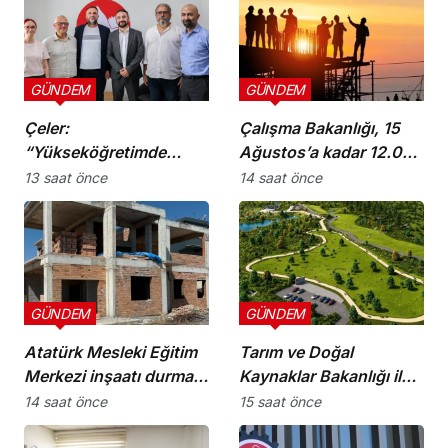
GÜNDEM
GÜNDEM
Çeler:
Çalışma Bakanlığı, 15
“Yükseköğretimde
Ağustos’a kadar 12.00-
günü kurtaran değil,
16.00 saatleri arasında
13 saat önce
14 saat önce
geleceği planlayan
güneş altında çalışmayı
politikalara ihtiyaç var”
yasakladı
GÜNDEM
GÜNDEM
Atatürk Mesleki Eğitim
Tarım ve Doğal
Merkezi inşaatı durma
Kaynaklar Bakanlığı ile
noktasında!
İnşaat Mühendisleri
14 saat önce
15 saat önce
Odası arasında iş birliği
protokolü imzalandı