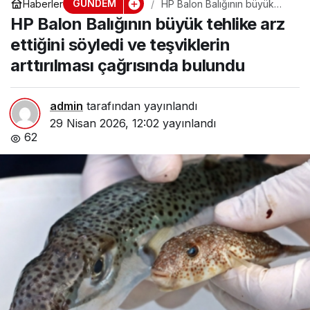
GÜNDEM
Haberler
HP Balon Balığının büyük
tehlike arz ettiğini söyledi ve
HP Balon Balığının büyük tehlike arz
teşviklerin arttırılması
çağrısında bulundu
ettiğini söyledi ve teşviklerin
arttırılması çağrısında bulundu
admin
tarafından yayınlandı
29 Nisan 2026, 12:02
yayınlandı
62