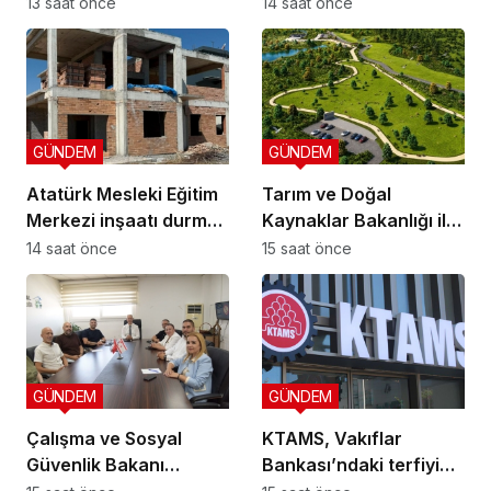
günü kurtaran değil,
16.00 saatleri arasında
13 saat önce
14 saat önce
geleceği planlayan
güneş altında çalışmayı
politikalara ihtiyaç var”
yasakladı
GÜNDEM
GÜNDEM
Atatürk Mesleki Eğitim
Tarım ve Doğal
Merkezi inşaatı durma
Kaynaklar Bakanlığı ile
noktasında!
İnşaat Mühendisleri
14 saat önce
15 saat önce
Odası arasında iş birliği
protokolü imzalandı
GÜNDEM
GÜNDEM
Çalışma ve Sosyal
KTAMS, Vakıflar
Güvenlik Bakanı
Bankası’ndaki terfiyi
Hasipoğlu,
eleştirdi