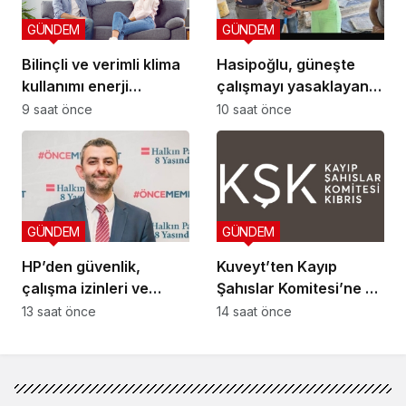
GÜNDEM
GÜNDEM
Bilinçli ve verimli klima
Hasipoğlu, güneşte
kullanımı enerji
çalışmayı yasaklayan
tüketimini azaltıyor
kararın uygulanmasını
9 saat önce
10 saat önce
Yeniboğaziçi’nde
denetledi
GÜNDEM
GÜNDEM
HP’den güvenlik,
Kuveyt’ten Kayıp
çalışma izinleri ve
Şahıslar Komitesi’ne 50
yurttaşlık
bin dolar katkı
13 saat önce
14 saat önce
uygulamalarına ilişkin
öneriler