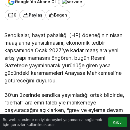
Google'da Abone Ol
0
Paylaş
Beğen
Sendikalar, hayat pahalılığı (HP) ödeneğinin nisan
maaşlarına yansıtılmasını, ekonomik tedbir
kapsamında Ocak 2027’ye kadar maaşlara yeni
artış yapılmamasını öngören, bugün Resmi
Gazetede yayımlanarak yürürlüğe giren yasa
gücündeki kararnameleri Anayasa Mahkemesi’ne
götüreceğini duyurdu.
30’un üzerinde sendika yayımladığı ortak bildiride,
“derhal” ara emri talebiyle mahkemeye
başvuracağını açıklarken, “grev ve eyleme devam
mı?” kararını değerlendirme toplantısında
Bu web sitesinde en iyi deneyimi yaşamanızı sağlamak
Kabul
için çerezler kullanılmaktadır.
tartışacağını bildirdi.
Anasayfa
Akış
Hesabım