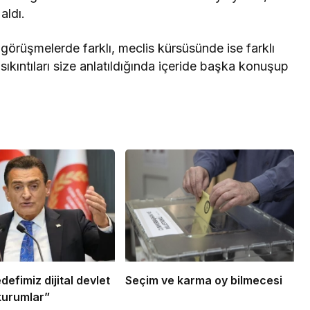
aldı.
 görüşmelerde farklı, meclis kürsüsünde ise farklı
ıkıntıları size anlatıldığında içeride başka konuşup
efimiz dijital devlet
Seçim ve karma oy bilmecesi
kurumlar”