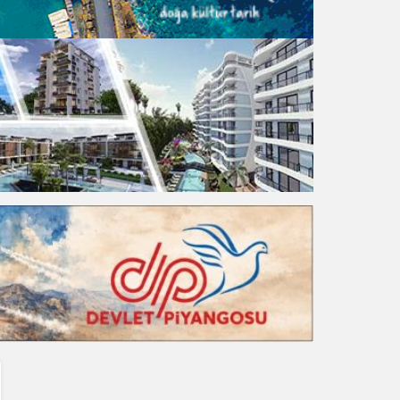
Gece Modu
Gece modunu seçin.
Sistem Modu
Sistem modunu seçin.