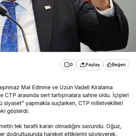
0
Paylaş
Beğen
aşınmaz Mal Edinme ve Uzun Vadeli Kiralama
e CTP arasında sert tartışmalara sahne oldu. İçişleri
ü siyaset” yapmakla suçlarken, CTP milletvekilleri
ki gösterdi.
etin tek taraflı kararı olmadığını savundu. Oğuz,
r doğrultusunda hareket ettiklerini söyleyerek,