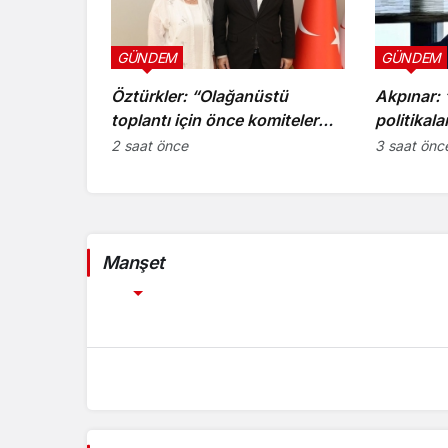
GÜNDEM
GÜNDEM
Öztürkler: “Olağanüstü
Akpınar:
toplantı için önce komiteler
politikala
gerekli kararları üretmeli”
yaklaşıml
2 saat önce
3 saat önc
değerlend
Manşet
GÜNDEM