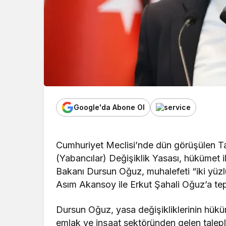
Google'da Abone Ol
Cumhuriyet Meclisi’nde dün görüşülen T
(Yabancılar) Değişiklik Yasası, hükümet il
Bakanı Dursun Oğuz, muhalefeti “iki yüzl
Asım Akansoy ile Erkut Şahali Oğuz’a tep
Dursun Oğuz, yasa değişikliklerinin hüküm
emlak ve inşaat sektöründen gelen taleple