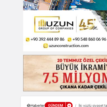
GÜNDEM
Haberler
İki yüzlü siyaset t