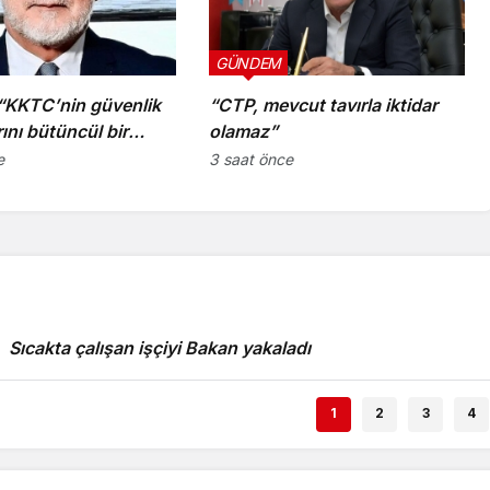
GÜNDEM
 “KKTC’nin güvenlik
“CTP, mevcut tavırla iktidar
rını bütüncül bir
olamaz”
a yeniden
e
3 saat önce
irmesi gerekiyor”
Sıcakta çalışan işçiyi Bakan yakaladı
1
2
3
4