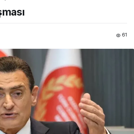
ışması
61