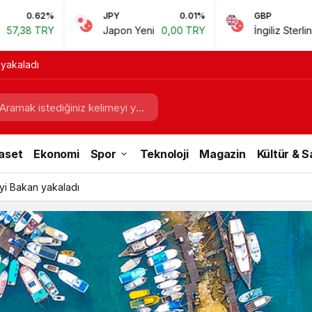
JPY
0.01%
GBP
0.67%
Japon Yeni
0,00 TRY
İngiliz Sterlini
60,81 TRY
 yakaladı
aset
Ekonomi
Spor
Teknoloji
Magazin
Kültür & 
iyi Bakan yakaladı