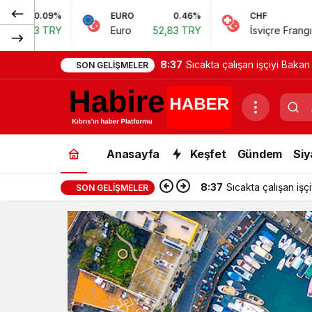
EURO
0.46%
CHF
0.62%
Euro
52,83 TRY
İsviçre Frangı
57,38 TRY
8:37
Sıcakta çalışan işçiyi Bakan
SON GELIŞMELER
Anasayfa
Keşfet
Gündem
Siy
8:37
Sıcakta çalışan işç
SON GELIŞMELER