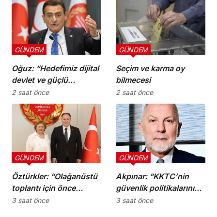
GÜNDEM
GÜNDEM
Oğuz: “Hedefimiz dijital
Seçim ve karma oy
devlet ve güçlü
bilmecesi
kurumlar”
2 saat önce
2 saat önce
GÜNDEM
GÜNDEM
Öztürkler: “Olağanüstü
Akpınar: “KKTC’nin
toplantı için önce
güvenlik politikalarını
komiteler gerekli
bütüncül bir yaklaşımla
3 saat önce
3 saat önce
kararları üretmeli”
yeniden