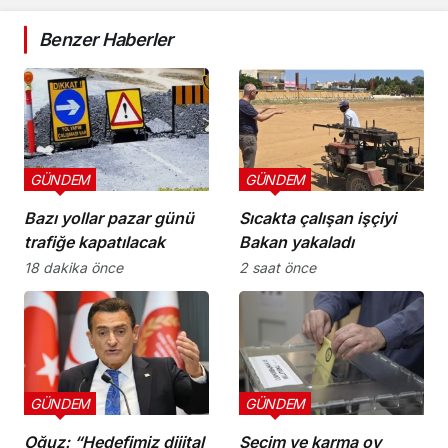
Benzer Haberler
GÜNDEM
GÜNDEM
Bazı yollar pazar günü
Sıcakta çalışan işçiyi
trafiğe kapatılacak
Bakan yakaladı
18 dakika önce
2 saat önce
GÜNDEM
GÜNDEM
Oğuz: “Hedefimiz dijital
Seçim ve karma oy