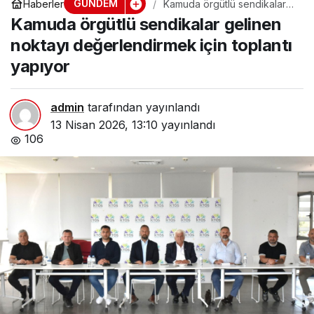
GÜNDEM
Haberler
Kamuda örgütlü sendikalar
gelinen noktayı
Kamuda örgütlü sendikalar gelinen
değerlendirmek için toplantı
yapıyor
noktayı değerlendirmek için toplantı
yapıyor
admin
tarafından yayınlandı
13 Nisan 2026, 13:10
yayınlandı
106