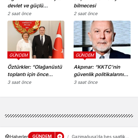
devlet ve güçlü
bilmecesi
kurumlar”
2 saat önce
2 saat önce
GÜNDEM
GÜNDEM
Öztürkler: “Olağanüstü
Akpınar: “KKTC’nin
toplantı için önce
güvenlik politikalarını
komiteler gerekli
bütüncül bir yaklaşımla
3 saat önce
3 saat önce
kararları üretmeli”
yeniden
değerlendirmesi
gerekiyor”
GÜNDEM
Haberler
Gazimağusa’da beş saatlik