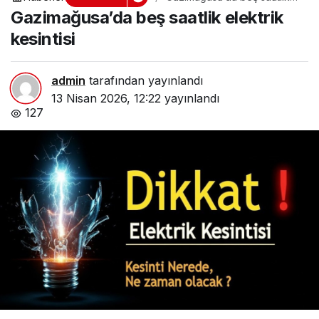
elektrik kesintisi
Gazimağusa’da beş saatlik elektrik
kesintisi
admin
tarafından yayınlandı
13 Nisan 2026, 12:22
yayınlandı
127