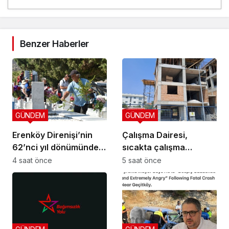
Benzer Haberler
GÜNDEM
GÜNDEM
Erenköy Direnişi’nin
Çalışma Dairesi,
62’nci yıl dönümünde
sıcakta çalışma
şehitler törenle anıldı
yasağına uymayan 19
4 saat önce
5 saat önce
iş yerine uyarı verdi