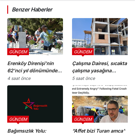
Benzer Haberler
GÜNDEM
GÜNDEM
Erenköy Direnişi’nin
Çalışma Dairesi, sıcakta
62’nci yıl dönümünde
çalışma yasağına
şehitler törenle anıldı
uymayan 19 iş yerine
4 saat önce
5 saat önce
uyarı verdi
GÜNDEM
GÜNDEM
Bağımsızlık Yolu:
“Affet bizi Turan amca”