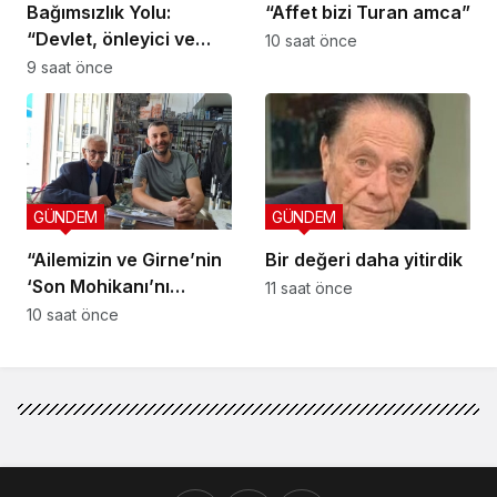
Bağımsızlık Yolu:
“Affet bizi Turan amca”
“Devlet, önleyici ve
10 saat önce
koruyucu
9 saat önce
sorumluluklarını yerine
getirmeli”
GÜNDEM
GÜNDEM
“Ailemizin ve Girne’nin
Bir değeri daha yitirdik
‘Son Mohikanı’nı
11 saat önce
kaybettik”
10 saat önce