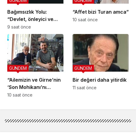
GÜNDEM
GÜNDEM
Bağımsızlık Yolu:
“Affet bizi Turan amca”
“Devlet, önleyici ve
10 saat önce
koruyucu
9 saat önce
sorumluluklarını yerine
getirmeli”
GÜNDEM
GÜNDEM
“Ailemizin ve Girne’nin
Bir değeri daha yitirdik
‘Son Mohikanı’nı
11 saat önce
kaybettik”
10 saat önce