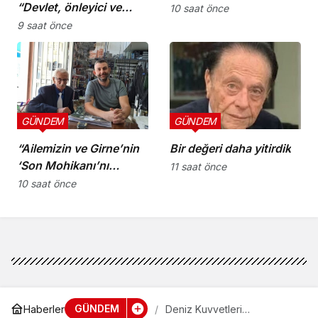
“Devlet, önleyici ve
10 saat önce
koruyucu
9 saat önce
sorumluluklarını yerine
getirmeli”
GÜNDEM
GÜNDEM
“Ailemizin ve Girne’nin
Bir değeri daha yitirdik
‘Son Mohikanı’nı
11 saat önce
kaybettik”
10 saat önce
GÜNDEM
Haberler
Deniz Kuvvetleri