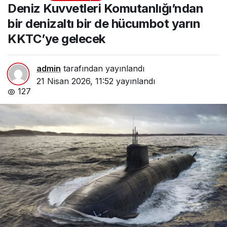
Komutanlığı’ndan bir
Deniz Kuvvetleri Komutanlığı’ndan
denizaltı bir de hücumbot
yarın KKTC’ye gelecek
bir denizaltı bir de hücumbot yarın
KKTC’ye gelecek
admin
tarafından yayınlandı
21 Nisan 2026, 11:52
yayınlandı
127