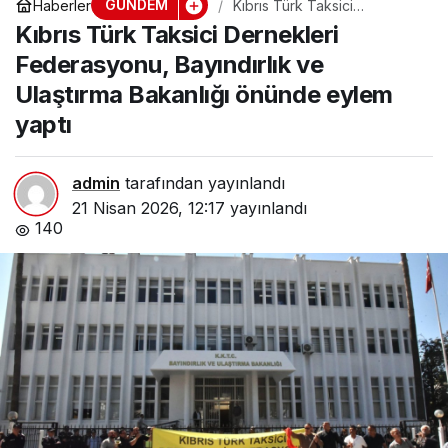
GÜNDEM
Haberler
Kıbrıs Türk Taksici
Dernekleri Federasyonu,
Kıbrıs Türk Taksici Dernekleri
Bayındırlık ve Ulaştırma
Bakanlığı önünde eylem
Federasyonu, Bayındırlık ve
yaptı
Ulaştırma Bakanlığı önünde eylem
yaptı
admin
tarafından yayınlandı
21 Nisan 2026, 12:17
yayınlandı
140