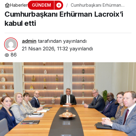
GÜNDEM
Haberler
Cumhurbaşkanı Erhürman
Lacroix’i kabul etti
Cumhurbaşkanı Erhürman Lacroix’i
kabul etti
admin
tarafından yayınlandı
21 Nisan 2026, 11:32
yayınlandı
86