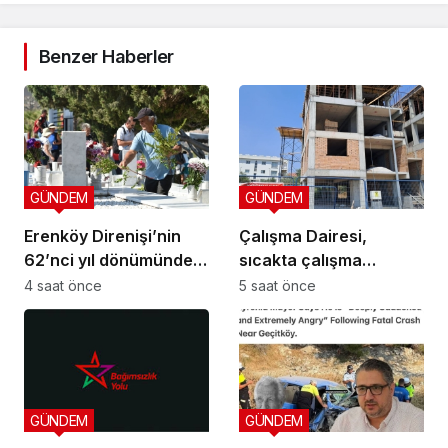
Benzer Haberler
GÜNDEM
GÜNDEM
Erenköy Direnişi’nin
Çalışma Dairesi,
62’nci yıl dönümünde
sıcakta çalışma
şehitler törenle anıldı
yasağına uymayan 19
4 saat önce
5 saat önce
iş yerine uyarı verdi
GÜNDEM
GÜNDEM