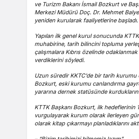
ve Turizm Bakanı İsmail Bozkurt ve Başke
Merkezi Müdürü Doç. Dr. Mehmet Balyem
yeniden kurularak faaliyetlerine başladı.
Yapılan ilk genel kurul sonucunda KTTK’
muhabirine, tarih bilincini topluma yerle
çalışmalara Kıbrıs özelinde odaklanma
verdiklerini söyledi.
Uzun süredir KKTC’de bir tarih kurumu o
Bozkurt, eski kurumu canlandırma gayret
yararına dernek statüsünde kurduklarını b
KTTK Başkanı Bozkurt, ilk hedeflerinin 1
vurgulayarak kurum olarak ilerleyen günle
olarak kitap çıkarmayı planladıklarını akt
– “Bizim tarihimizi bilmemiz lazım”