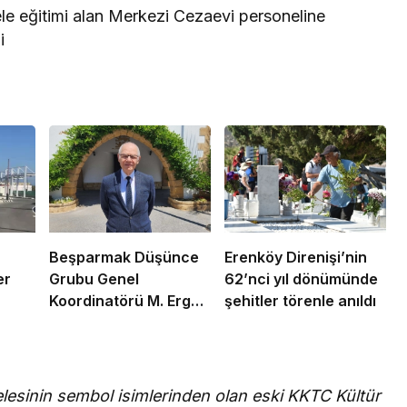
e eğitimi alan Merkezi Cezaevi personeline
i
Beşparmak Düşünce
Erenköy Direnişi’nin
er
Grubu Genel
62’nci yıl dönümünde
Koordinatörü M. Ergün
şehitler törenle anıldı
Olgun oldu
lesinin sembol isimlerinden olan eski KKTC Kültür