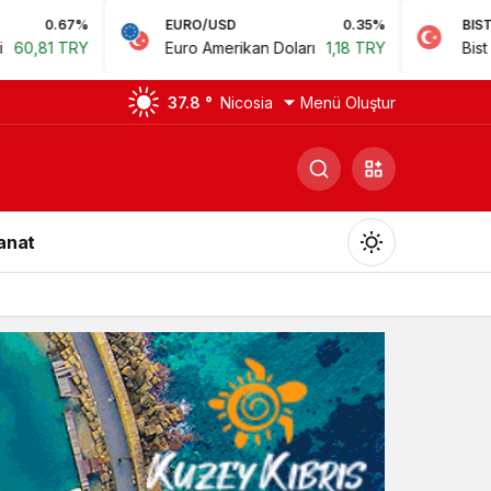
EURO/USD
0.35%
BIST
0.
Euro Amerikan Doları
1,18 TRY
Bist 100
14.168,35 
37.8 °
Nicosia
Menü Oluştur
Sanat
Gündüz Modu
Gündüz modunu seçin.