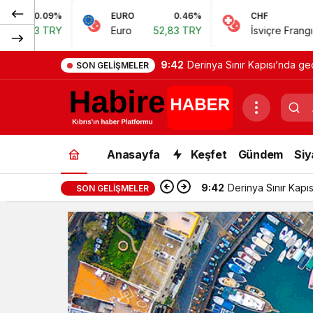
EURO
0.46%
CHF
0.62%
Euro
52,83 TRY
İsviçre Frangı
57,38 TRY
9:42
Derinya Sınır Kapısı’nda ge
SON GELIŞMELER
Anasayfa
Keşfet
Gündem
Siy
9:42
Derinya Sınır Kapı
SON GELIŞMELER