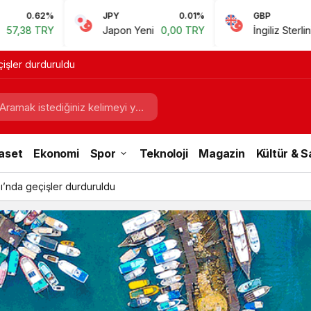
JPY
0.01%
GBP
0.67%
Japon Yeni
0,00 TRY
İngiliz Sterlini
60,81 TRY
çişler durduruldu
aset
Ekonomi
Spor
Teknoloji
Magazin
Kültür & 
sı’nda geçişler durduruldu