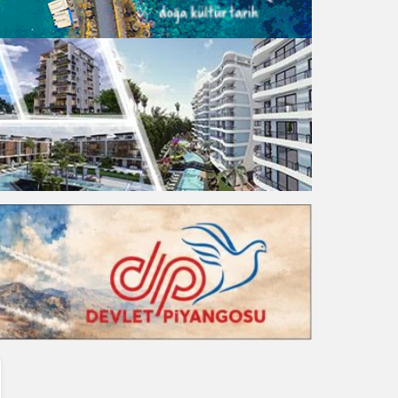
Gece Modu
Gece modunu seçin.
Sistem Modu
Sistem modunu seçin.