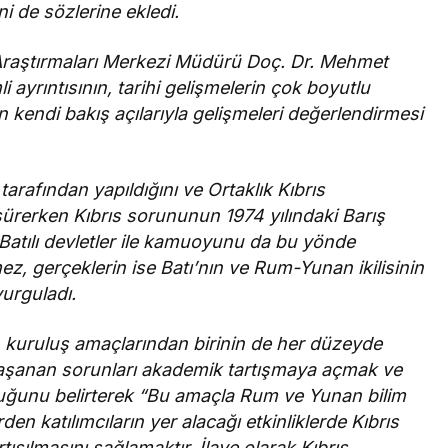
i de sözlerine ekledi.
 Araştırmaları Merkezi Müdürü Doç. Dr. Mehmet
yrıntısının, tarihi gelişmelerin çok boyutlu
 kendi bakış açılarıyla gelişmeleri değerlendirmesi
 tarafından yapıldığını ve Ortaklık Kıbrıs
i sürerken Kıbrıs sorununun 1974 yılındaki Barış
e Batılı devletler ile kamuoyunu da bu yönde
ez, gerçeklerin ise Batı’nın ve Rum-Yunan ikilisinin
vurguladı.
 kuruluş amaçlarından birinin de her düzeyde
 yaşanan sorunları akademik tartışmaya açmak ve
ğunu belirterek “Bu amaçla Rum ve Yunan bilim
den katılımcıların yer alacağı etkinliklerde Kıbrıs
tışılmasını sağlamaktır. İlave olarak Kıbrıs