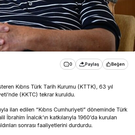
0
Paylaş
Beğen
österen Kıbrıs Türk Tarih Kurumu (KTTK), 63 yıl
eti’nde (KKTC) tekrar kuruldu.
mıyla ilan edilen “Kıbrıs Cumhuriyeti” döneminde Türk
il İbrahim İnalcık’ın katkılarıyla 1960’da kurulan
ırıları sonrası faaliyetlerini durdurdu.