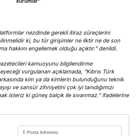
kurumlar”
platformlar nezdinde gerekli itiraz süreçlerini
linmelidir ki, bu tür girişimler ne ilktir ne de son
ma hakkını engellemek olduğu açıktır.” denildi.
gazetecileri kamuoyunu bilgilendirme
eceği vurgulanan açıklamada, “Kıbrıs Türk
ın arkasında kim ya da kimlerin bulunduğunu teknik
ışı ve sansür zihniyetini çok iyi tanıdığımızı
k isteriz ki güneş balçık ile sıvanmaz.” ifadelerine