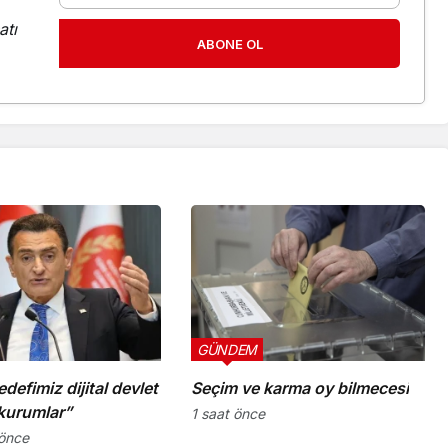
atı
ABONE OL
GÜNDEM
defimiz dijital devlet
Seçim ve karma oy bilmecesi
kurumlar”
1 saat önce
önce