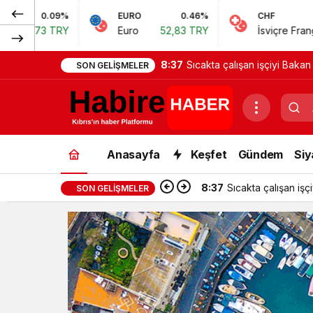
EURO
0.46%
CHF
0.62%
Euro
52,83 TRY
İsviçre Frangı
57,38 TRY
8:37
Sıcakta çalışan işçiyi Bakan
SON GELIŞMELER
Anasayfa
Keşfet
Gündem
Siy
8:37
Sıcakta çalışan işç
SON GELIŞMELER