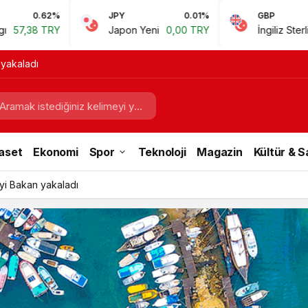
JPY
0.01%
GBP
0.67%
Japon Yeni
0,00 TRY
İngiliz Sterlini
60,81 TRY
 yakaladı
aset
Ekonomi
Spor
Teknoloji
Magazin
Kültür & 
iyi Bakan yakaladı