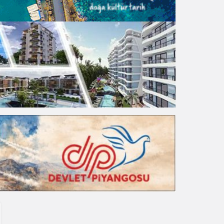
Gece Modu
Gece modunu seçin.
Sistem Modu
Sistem modunu seçin.