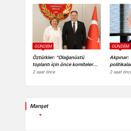
GÜNDEM
GÜNDEM
Öztürkler: “Olağanüstü
Akpınar:
toplantı için önce komiteler
politikala
gerekli kararları üretmeli”
yaklaşıml
2 saat önce
2 saat önc
değerlend
Manşet
GÜNDEM