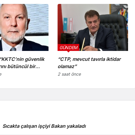
GÜNDEM
 “KKTC’nin güvenlik
“CTP, mevcut tavırla iktidar
rını bütüncül bir
olamaz”
a yeniden
e
2 saat önce
irmesi gerekiyor”
Sıcakta çalışan işçiyi Bakan yakaladı