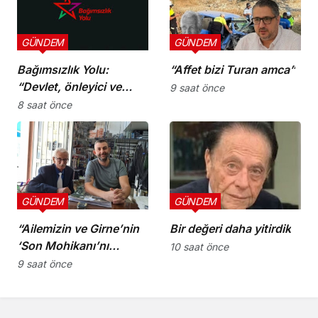
GÜNDEM
GÜNDEM
Bağımsızlık Yolu:
“Affet bizi Turan amca”
“Devlet, önleyici ve
9 saat önce
koruyucu
8 saat önce
sorumluluklarını yerine
getirmeli”
GÜNDEM
GÜNDEM
“Ailemizin ve Girne’nin
Bir değeri daha yitirdik
‘Son Mohikanı’nı
10 saat önce
kaybettik”
9 saat önce