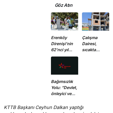
Göz Atın
Erenköy
Çalışma
Direnişi’nin
Dairesi,
62’nci yıl
sıcakta
dönümünde
çalışma
şehitler
yasağına
törenle anıldı
uymayan 19 iş
yerine uyarı
verdi
Bağımsızlık
Yolu: “Devlet,
önleyici ve
koruyucu
sorumluluklarını
KTTB Başkanı Ceyhun Dalkan yaptığı
yerine