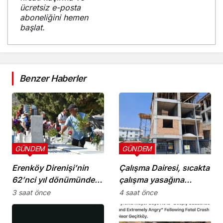
ücretsiz e-posta
aboneliğini hemen
başlat.
Benzer Haberler
GÜNDEM
GÜNDEM
Erenköy Direnişi’nin
Çalışma Dairesi, sıcakta
62’nci yıl dönümünde
çalışma yasağına
şehitler törenle anıldı
uymayan 19 iş yerine
3 saat önce
4 saat önce
uyarı verdi