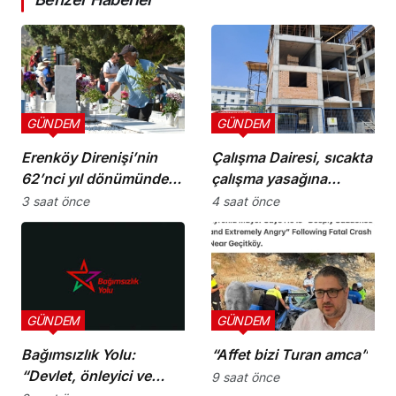
GÜNDEM
GÜNDEM
Erenköy Direnişi’nin
Çalışma Dairesi, sıcakta
62’nci yıl dönümünde
çalışma yasağına
şehitler törenle anıldı
uymayan 19 iş yerine
3 saat önce
4 saat önce
uyarı verdi
GÜNDEM
GÜNDEM
Bağımsızlık Yolu:
“Affet bizi Turan amca”
“Devlet, önleyici ve
9 saat önce