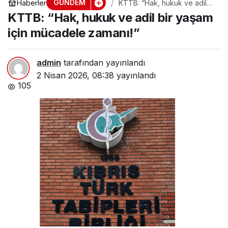
GÜNDEM
Haberler
KTTB: “Hak, hukuk ve adil
bir yaşam için mücadele
KTTB: “Hak, hukuk ve adil bir yaşam
zamanı!”
için mücadele zamanı!”
admin
tarafından yayınlandı
2 Nisan 2026, 08:38
yayınlandı
105