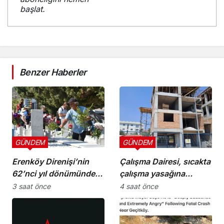
başlat.
Benzer Haberler
GÜNDEM
GÜNDEM
Erenköy Direnişi’nin
Çalışma Dairesi, sıcakta
62’nci yıl dönümünde
çalışma yasağına
şehitler törenle anıldı
uymayan 19 iş yerine
3 saat önce
4 saat önce
uyarı verdi