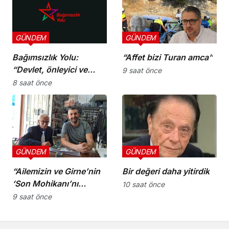
GÜNDEM
GÜNDEM
Bağımsızlık Yolu:
“Affet bizi Turan amca”
“Devlet, önleyici ve
9 saat önce
koruyucu
8 saat önce
sorumluluklarını yerine
getirmeli”
GÜNDEM
GÜNDEM
“Ailemizin ve Girne’nin
Bir değeri daha yitirdik
‘Son Mohikanı’nı
10 saat önce
kaybettik”
9 saat önce