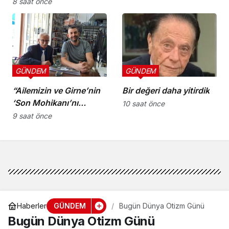
koruyucu
8 saat önce
sorumluluklarını yerine
getirmeli”
GÜNDEM
GÜNDEM
“Ailemizin ve Girne’nin
Bir değeri daha yitirdik
‘Son Mohikanı’nı
10 saat önce
kaybettik”
9 saat önce
GÜNDEM
Haberler
Bugün Dünya Otizm Günü
Bugün Dünya Otizm Günü