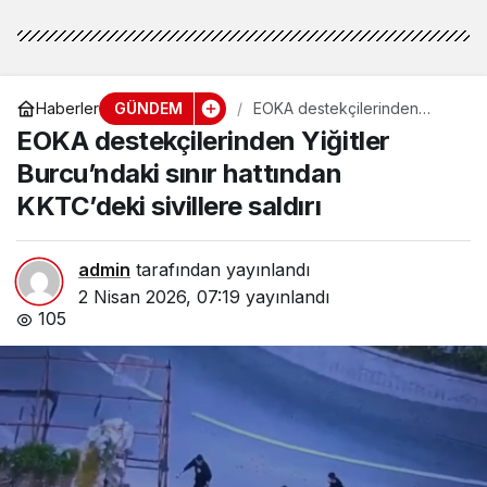
GÜNDEM
Haberler
EOKA destekçilerinden
Yiğitler Burcu’ndaki sınır
EOKA destekçilerinden Yiğitler
hattından KKTC’deki sivillere
saldırı
Burcu’ndaki sınır hattından
KKTC’deki sivillere saldırı
admin
tarafından yayınlandı
2 Nisan 2026, 07:19
yayınlandı
105