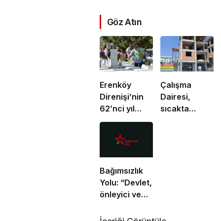
Göz Atın
Erenköy
Çalışma
Direnişi’nin
Dairesi,
62’nci yıl
sıcakta
dönümünde
çalışma
şehitler
yasağına
törenle anıldı
uymayan 19
iş yerine
uyarı verdi
Bağımsızlık
Yolu: “Devlet,
önleyici ve
koruyucu
sorumluluklarını