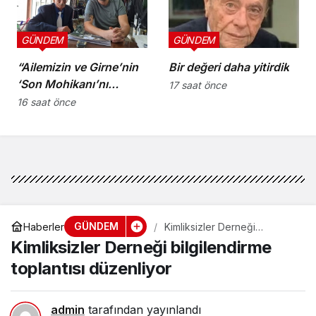
GÜNDEM
GÜNDEM
“Ailemizin ve Girne’nin
Bir değeri daha yitirdik
‘Son Mohikanı’nı
17 saat önce
kaybettik”
16 saat önce
GÜNDEM
Haberler
Kimliksizler Derneği
bilgilendirme toplantısı
Kimliksizler Derneği bilgilendirme
düzenliyor
toplantısı düzenliyor
admin
tarafından yayınlandı