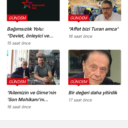
GÜNDEM
GÜNDEM
Bağımsızlık Yolu:
“Affet bizi Turan amca”
“Devlet, önleyici ve
16 saat önce
koruyucu
15 saat önce
sorumluluklarını yerine
getirmeli”
GÜNDEM
GÜNDEM
“Ailemizin ve Girne’nin
Bir değeri daha yitirdik
‘Son Mohikanı’nı
17 saat önce
kaybettik”
16 saat önce