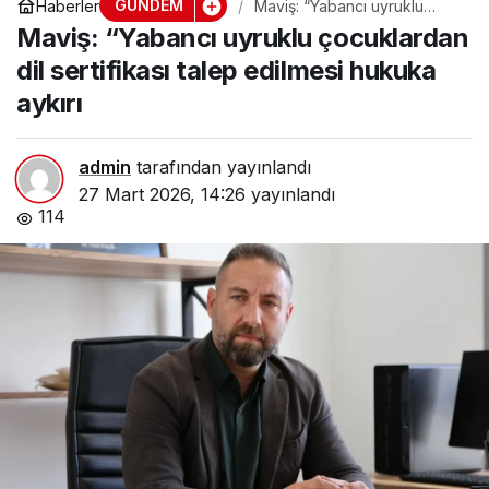
GÜNDEM
Haberler
Maviş: “Yabancı uyruklu
çocuklardan dil sertifikası
Maviş: “Yabancı uyruklu çocuklardan
talep edilmesi hukuka aykırı
dil sertifikası talep edilmesi hukuka
aykırı
admin
tarafından yayınlandı
27 Mart 2026, 14:26
yayınlandı
114