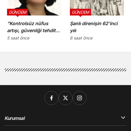
GÜNDEM
GÜNDEM
“Kontrolsüz nüfus
Şanlı direnişin 62’inci
artışı, güvenliği tehdit
yılı
ediyor”
5 saat önce
6 saat önce
Kurumsal