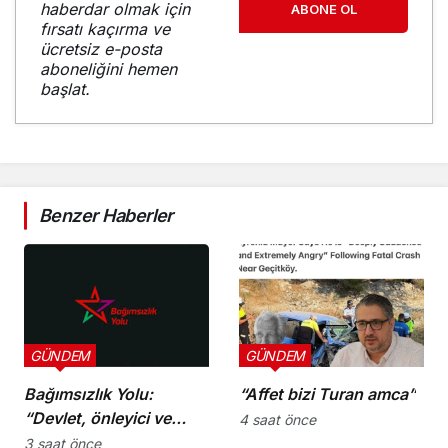
haberdar olmak için
ABONE OL
fırsatı kaçırma ve
ücretsiz e-posta
aboneliğini hemen
başlat.
Benzer Haberler
GÜNDEM
GÜNDEM
Bağımsızlık Yolu:
“Affet bizi Turan amca”
“Devlet, önleyici ve
4 saat önce
koruyucu
3 saat önce