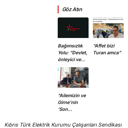
Göz Atın
Bağımsızlık
“Affet bizi
Yolu: “Devlet,
Turan amca”
önleyici ve
koruyucu
sorumluluklarını
yerine
getirmeli”
“Ailemizin ve
Girne’nin
‘Son
Mohikanı’nı
kaybettik”
Kıbrıs Türk Elektrik Kurumu Çalışanları Sendikası