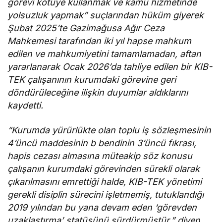
görevi kötüye kullanmak ve kamu hizmetinde
yolsuzluk yapmak” suçlarından hüküm giyerek
Şubat 2025’te Gazimağusa Ağır Ceza
Mahkemesi tarafından iki yıl hapse mahkum
edilen ve mahkumiyetini tamamlamadan, aftan
yararlanarak Ocak 2026’da tahliye edilen bir KIB-
TEK çalışanının kurumdaki görevine geri
döndürüleceğine ilişkin duyumlar aldıklarını
kaydetti.
“Kurumda yürürlükte olan toplu iş sözleşmesinin
4’üncü maddesinin b bendinin 3’üncü fıkrası,
hapis cezası almasına müteakip söz konusu
çalışanın kurumdaki görevinden sürekli olarak
çıkarılmasını emrettiği halde, KIB-TEK yönetimi
gerekli disiplin sürecini işletmemiş, tutuklandığı
2019 yılından bu yana devam eden ‘görevden
uzaklaştırma’ statüsünü sürdürmüştür.” diyen