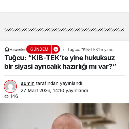
GÜNDEM
Haberler
Tuğcu: “KIB-TEK’te yine
hukuksuz bir siyasi ayrıcalık
Tuğcu: “KIB-TEK’te yine hukuksuz
hazırlığı mı var?”
bir siyasi ayrıcalık hazırlığı mı var?”
admin
tarafından yayınlandı
27 Mart 2026, 14:10
yayınlandı
146