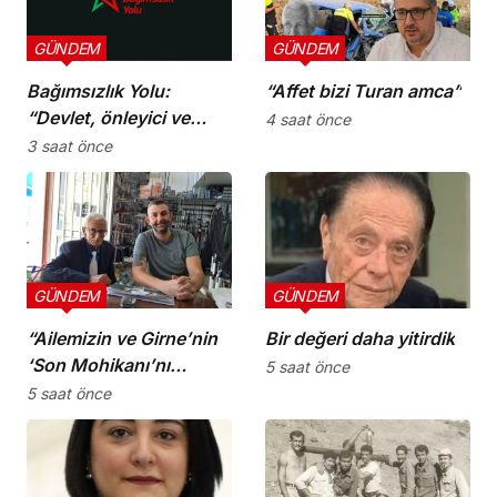
GÜNDEM
GÜNDEM
Bağımsızlık Yolu:
“Affet bizi Turan amca”
“Devlet, önleyici ve
4 saat önce
koruyucu
3 saat önce
sorumluluklarını yerine
getirmeli”
GÜNDEM
GÜNDEM
“Ailemizin ve Girne’nin
Bir değeri daha yitirdik
‘Son Mohikanı’nı
5 saat önce
kaybettik”
5 saat önce