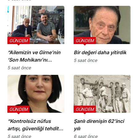
sorumluluklarını yerine
getirmeli”
GÜNDEM
GÜNDEM
“Ailemizin ve Girne’nin
Bir değeri daha yitirdik
‘Son Mohikanı’nı
5 saat önce
kaybettik”
5 saat önce
GÜNDEM
GÜNDEM
“Kontrolsüz nüfus
Şanlı direnişin 62’inci
artışı, güvenliği tehdit
yılı
ediyor”
5 saat önce
6 saat önce