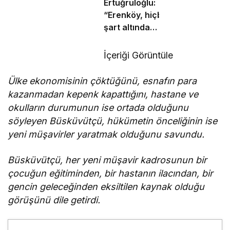
Ertuğruloğlu:
“Erenköy, hiçbir
şart altında
esareti kabul
etmeyeceğimizin
İçeriği Görüntüle
en açık kanıtıdır”
Ülke ekonomisinin çöktüğünü, esnafın para
kazanmadan kepenk kapattığını, hastane ve
okulların durumunun ise ortada olduğunu
söyleyen Büsküvütçü, h
ükümetin önceliğinin ise
yeni müşavirler yaratmak olduğunu savundu.
Büsküvütçü, her yeni müşavir kadrosunun bir
çocuğun eğitiminden, bir hastanın ilacından, bir
gencin geleceğinden eksiltilen kaynak olduğu
görüşünü dile getirdi.