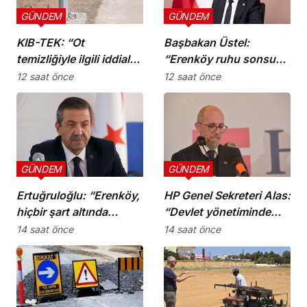
GÜNDEM
GÜNDEM
KIB-TEK: “Ot
Başbakan Üstel:
temizliğiyle ilgili iddialar
“Erenköy ruhu sonsuza
doğru değil”
dek yaşayacaktır”
12 saat önce
12 saat önce
GÜNDEM
GÜNDEM
Ertuğruloğlu: “Erenköy,
HP Genel Sekreteri Alas:
hiçbir şart altında
“Devlet yönetiminde
esareti kabul
köklü bir zihniyet
14 saat önce
14 saat önce
etmeyeceğimizin en
değişimine ihtiyaç var”
açık kanıtıdır”