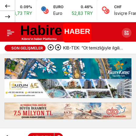
0.09%
EURO
0.46%
CHF
MDP Başkanı
Normal (100%)
44,73 TRY
Euro
52,83 TRY
İsviçre Frangı
5
Büsküvütçü yeni
müşavir yaratılmasını
KIB-TEK: “Ot temizliğiyle ilgili
SON GELIŞMELER
eleştirdi
iddialar doğru değil”