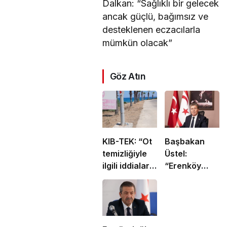
Dalkan: “Sağlıklı bir gelecek
ancak güçlü, bağımsız ve
desteklenen eczacılarla
mümkün olacak”
Göz Atın
KIB-TEK: “Ot
Başbakan
temizliğiyle
Üstel:
ilgili iddialar
“Erenköy
doğru değil”
ruhu sonsuza
dek
yaşayacaktır”