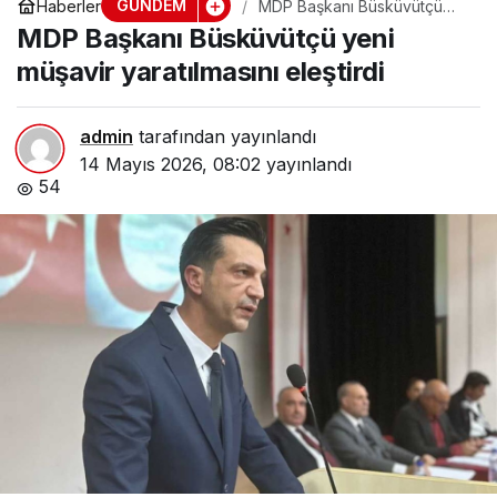
GÜNDEM
Haberler
MDP Başkanı Büsküvütçü
yeni müşavir yaratılmasını
MDP Başkanı Büsküvütçü yeni
eleştirdi
müşavir yaratılmasını eleştirdi
admin
tarafından yayınlandı
14 Mayıs 2026, 08:02
yayınlandı
54