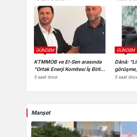
Yeniboğaziçi’nde denetledi
GÜNDEM
GÜNDEM
KTMMOB ve El-Sen arasında
Dânâ: “Li
“Ortak Enerji Komitesi İş Birliği
görüşme, 
Protokolü” imzalandı
5+1 toplan
5 saat önce
5 saat önc
niteliği t
Manşet