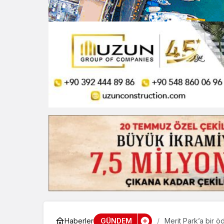
GÜNDEM
Haberler
Merit Park’a bir ö