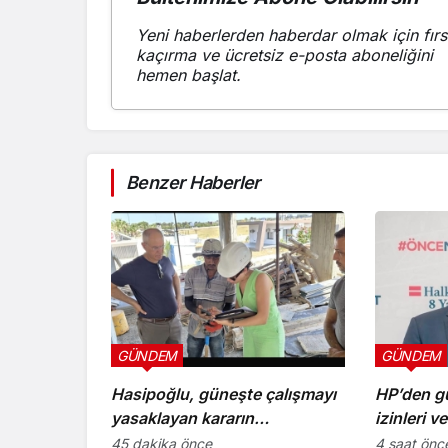
Yeni haberlerden haberdar olmak için fırs
kaçırma ve ücretsiz e-posta aboneliğini
hemen başlat.
Benzer Haberler
GÜNDEM
GÜNDEM
Hasipoğlu, güneşte çalışmayı
HP’den gü
yasaklayan kararın
izinleri v
uygulanmasını
uygulamal
45 dakika önce
4 saat önc