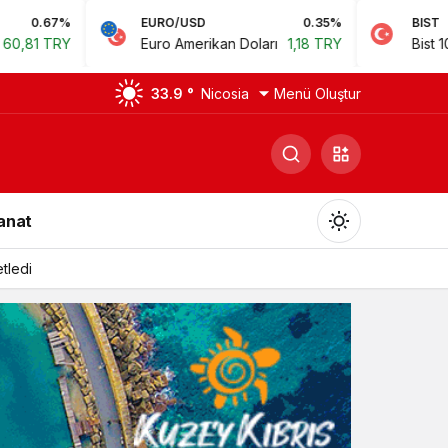
EURO/USD
0.35%
BIST
0.78%
Euro Amerikan Doları
1,18 TRY
Bist 100
14.168,35 TRY
33.9 °
Nicosia
Menü Oluştur
Sanat
tledi
Gündüz Modu
Gündüz modunu seçin.