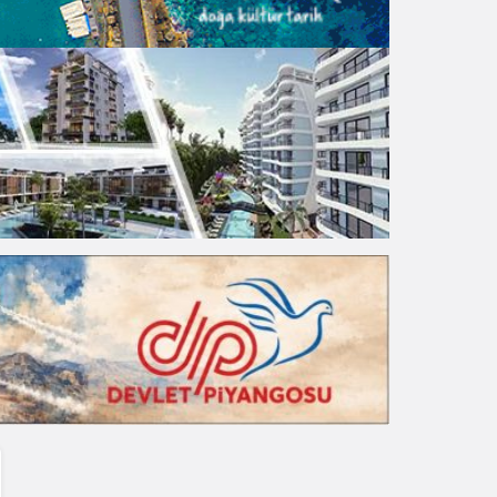
Gece Modu
Gece modunu seçin.
Sistem Modu
Sistem modunu seçin.