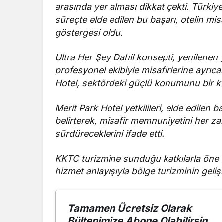
arasında yer alması dikkat çekti. Türkiye 
süreçte elde edilen bu başarı, otelin mi
göstergesi oldu.
Ultra Her Şey Dahil konsepti, yenilenen y
profesyonel ekibiyle misafirlerine ayrıc
Hotel, sektördeki güçlü konumunu bir ke
Merit Park Hotel yetkilileri, elde edilen
belirterek, misafir memnuniyetini her z
sürdüreceklerini ifade etti.
KKTC turizmine sunduğu katkılarla öne ç
hizmet anlayışıyla bölge turizminin gel
Tamamen Ücretsiz Olarak
Bültenimize Abone Olabilirsin