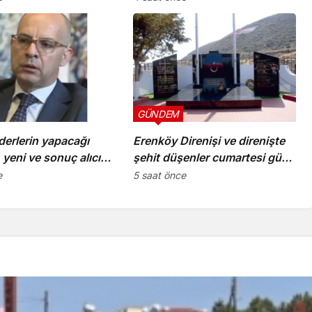
GÜNDEM
derlerin yapacağı
Erenköy Direnişi ve direnişte
yeni ve sonuç alıcı
şehit düşenler cumartesi günü
tısına hazırlık
düzenlenecek törenle anılacak
e
5 saat önce
aşıyor”