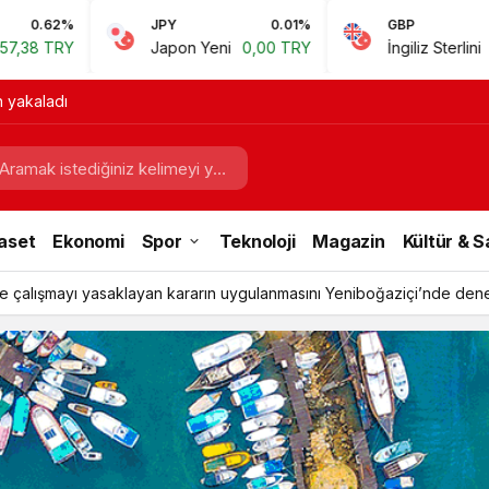
JPY
0.01%
GBP
0.67%
Japon Yeni
0,00 TRY
İngiliz Sterlini
60,81 TRY
n yakaladı
aset
Ekonomi
Spor
Teknoloji
Magazin
Kültür & 
e çalışmayı yasaklayan kararın uygulanmasını Yeniboğaziçi’nde dene