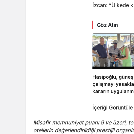
İzcan: “Ülkede kö
Göz Atın
Hasipoğlu, güneş
çalışmayı yasakl
kararın uygulanm
Yeniboğaziçi’nde
denetledi
İçeriği Görüntüle
Misafir memnuniyet puanı 9 ve üzeri, tes
otellerin değerlendirildiği prestijli orga