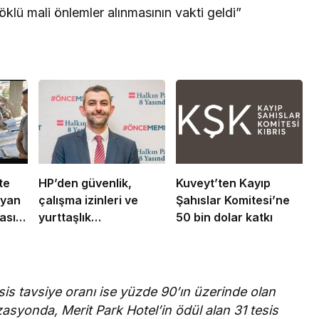
klü mali önlemler alınmasının vakti geldi”
te
HP’den güvenlik,
Kuveyt’ten Kayıp
ayan
çalışma izinleri ve
Şahıslar Komitesi’ne
asını
yurttaşlık
50 bin dolar katkı
uygulamalarına ilişkin
öneriler
is tavsiye oranı ise yüzde 90’ın üzerinde olan
nizasyonda, Merit Park Hotel’in ödül alan 31 tesis