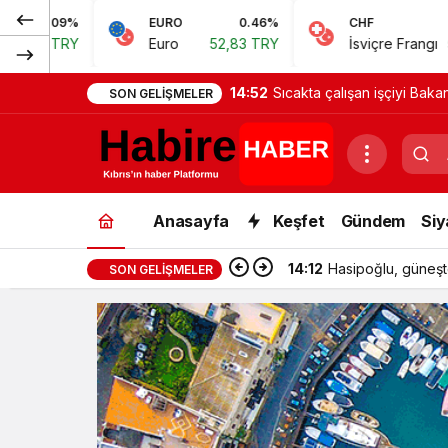
EURO
0.46%
CHF
0.62%
Euro
52,83 TRY
İsviçre Frangı
57,38 TRY
14:52
Sıcakta çalışan işçiyi Baka
SON GELIŞMELER
Anasayfa
Keşfet
Gündem
Siy
14:12
Hasipoğlu, güneşt
SON GELIŞMELER