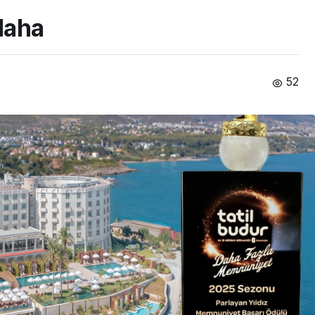
 daha
52