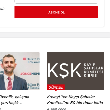
atı
ABONE OL
GÜNDEM
venlik, çalışma
Kuveyt’ten Kayıp Şahıslar
e yurttaşlık
Komitesi’ne 50 bin dolar katkı
arına ilişkin öneriler
e
4 saat önce