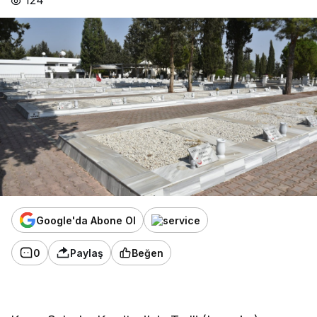
124
Google'da Abone Ol
0
Paylaş
Beğen