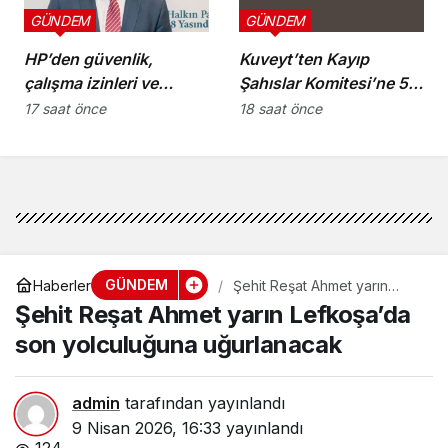
GÜNDEM
GÜNDEM
HP’den güvenlik,
Kuveyt’ten Kayıp
çalışma izinleri ve
Şahıslar Komitesi’ne 50
yurttaşlık
bin dolar katkı
17 saat önce
18 saat önce
uygulamalarına ilişkin
öneriler
GÜNDEM
Haberler
Şehit Reşat Ahmet yarın
Lefkoşa’da son yolculuğuna
Şehit Reşat Ahmet yarın Lefkoşa’da
uğurlanacak
son yolculuğuna uğurlanacak
admin
tarafından yayınlandı
9 Nisan 2026, 16:33
yayınlandı