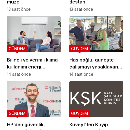
müze
destan
13 saat önce
13 saat önce
GÜNDEM
GÜNDEM
Bilinçli ve verimli klima
Hasipoğlu, güneşte
kullanımı enerji
çalışmayı yasaklayan
tüketimini azaltıyor
kararın uygulanmasını
14 saat önce
14 saat önce
Yeniboğaziçi’nde
denetledi
GÜNDEM
GÜNDEM
HP’den güvenlik,
Kuveyt’ten Kayıp