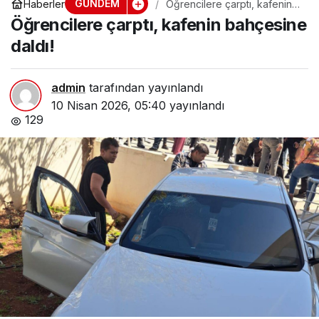
GÜNDEM
Haberler
Öğrencilere çarptı, kafenin
bahçesine daldı!
Öğrencilere çarptı, kafenin bahçesine
daldı!
admin
tarafından yayınlandı
10 Nisan 2026, 05:40
yayınlandı
129