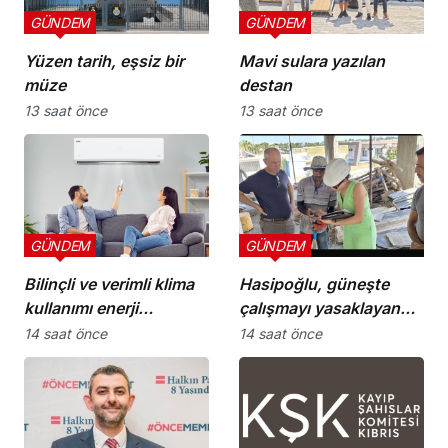
GÜNDEM
GÜNDEM
Yüzen tarih, eşsiz bir
Mavi sulara yazılan
müze
destan
13 saat önce
13 saat önce
GÜNDEM
GÜNDEM
Bilinçli ve verimli klima
Hasipoğlu, güneşte
kullanımı enerji
çalışmayı yasaklayan
tüketimini azaltıyor
kararın uygulanmasını
14 saat önce
14 saat önce
Yeniboğaziçi’nde
denetledi