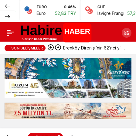
Normal
EURO
0.46%
CHF
0.62%
Dikkatsizlik kaza
Paylaş
Euro
52,83 TRY
İsviçre Frangı
57,38 TRY
(100%)
getirdi
Erenköy Direnişi’nin 62’nci yıl
SON GELIŞMELER
dönümünde şehitler törenle
anıldı