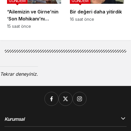
GÜNDEM
GÜNDEM
“Ailemizin ve Girne’nin
Bir değeri daha yitirdik
‘Son Mohikanı’nı
16 saat önce
kaybettik”
15 saat önce
Tekrar deneyiniz.
Kurumsal