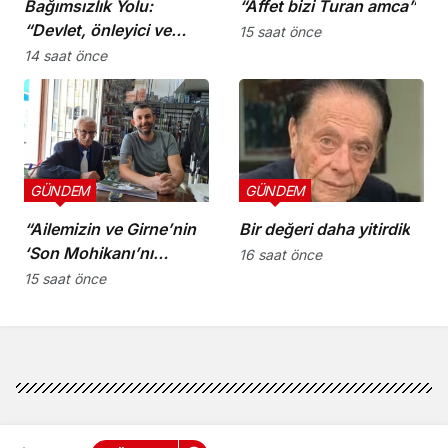
Bağımsızlık Yolu:
“Affet bizi Turan amca”
“Devlet, önleyici ve
15 saat önce
koruyucu
14 saat önce
sorumluluklarını yerine
getirmeli”
GÜNDEM
GÜNDEM
“Ailemizin ve Girne’nin
Bir değeri daha yitirdik
‘Son Mohikanı’nı
16 saat önce
kaybettik”
15 saat önce