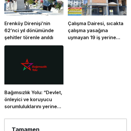
Erenköy Direnişi’nin
Çalışma Dairesi, sıcakta
62’nci yıl dönümünde
çalışma yasağına
şehitler törenle anıldı
uymayan 19 iş yerine
uyarı verdi
Bağımsızlık Yolu: “Devlet,
önleyici ve koruyucu
sorumluluklarını yerine
getirmeli”
Tamamen