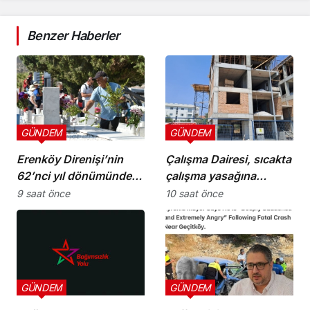
Benzer Haberler
GÜNDEM
GÜNDEM
Erenköy Direnişi’nin
Çalışma Dairesi, sıcakta
62’nci yıl dönümünde
çalışma yasağına
şehitler törenle anıldı
uymayan 19 iş yerine
9 saat önce
10 saat önce
uyarı verdi
GÜNDEM
GÜNDEM