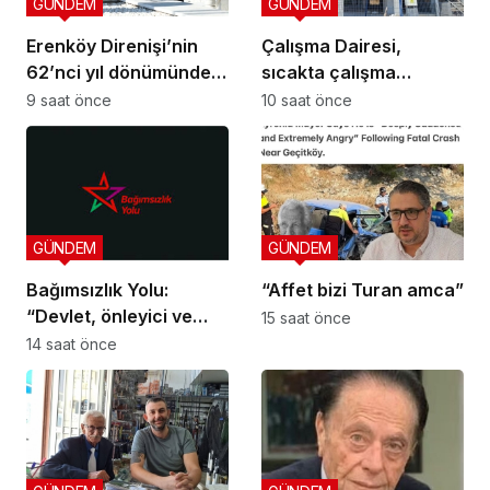
GÜNDEM
GÜNDEM
Erenköy Direnişi’nin
Çalışma Dairesi,
62’nci yıl dönümünde
sıcakta çalışma
şehitler törenle anıldı
yasağına uymayan 19
9 saat önce
10 saat önce
iş yerine uyarı verdi
GÜNDEM
GÜNDEM
Bağımsızlık Yolu:
“Affet bizi Turan amca”
“Devlet, önleyici ve
15 saat önce
koruyucu
14 saat önce
sorumluluklarını yerine
getirmeli”