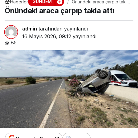
GÜNDEM
Haberler
Önündeki araca çarpıp takla
attı
Önündeki araca çarpıp takla attı
admin
tarafından yayınlandı
16 Mayıs 2026, 09:12
yayınlandı
85