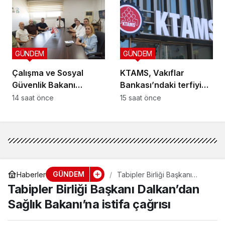
protokolü imzalandı
GÜNDEM
GÜNDEM
Çalışma ve Sosyal
KTAMS, Vakıflar
Güvenlik Bakanı
Bankası’ndaki terfiyi
Hasipoğlu,
eleştirdi
14 saat önce
15 saat önce
Restorancılar Birliği’ni
kabul etti
GÜNDEM
Haberler
Tabipler Birliği Başkanı
Dalkan’dan Sağlık Bakanı’na
Tabipler Birliği Başkanı Dalkan’dan
istifa çağrısı
Sağlık Bakanı’na istifa çağrısı