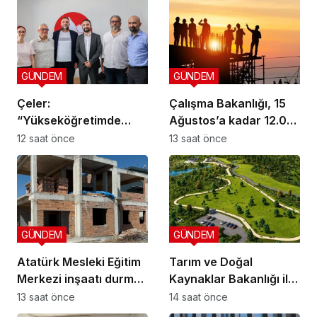
GÜNDEM
GÜNDEM
Çeler:
Çalışma Bakanlığı, 15
“Yükseköğretimde
Ağustos’a kadar 12.00-
günü kurtaran değil,
16.00 saatleri arasında
12 saat önce
13 saat önce
geleceği planlayan
güneş altında çalışmayı
politikalara ihtiyaç var”
yasakladı
GÜNDEM
GÜNDEM
Atatürk Mesleki Eğitim
Tarım ve Doğal
Merkezi inşaatı durma
Kaynaklar Bakanlığı ile
noktasında!
İnşaat Mühendisleri
13 saat önce
14 saat önce
Odası arasında iş birliği