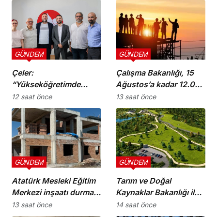
GÜNDEM
GÜNDEM
Çeler:
Çalışma Bakanlığı, 15
“Yükseköğretimde
Ağustos’a kadar 12.00-
günü kurtaran değil,
16.00 saatleri arasında
12 saat önce
13 saat önce
geleceği planlayan
güneş altında çalışmayı
politikalara ihtiyaç var”
yasakladı
GÜNDEM
GÜNDEM
Atatürk Mesleki Eğitim
Tarım ve Doğal
Merkezi inşaatı durma
Kaynaklar Bakanlığı ile
noktasında!
İnşaat Mühendisleri
13 saat önce
14 saat önce
Odası arasında iş birliği