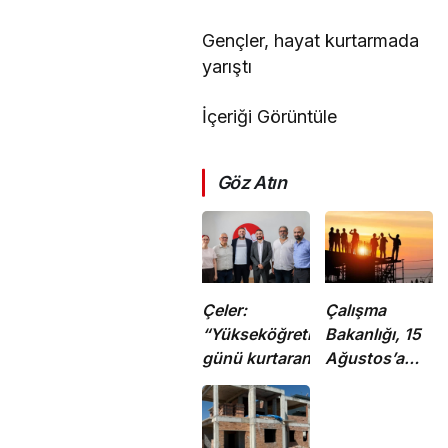
Gençler, hayat kurtarmada
yarıştı
İçeriği Görüntüle
Göz Atın
Çeler:
Çalışma
“Yükseköğretimde
Bakanlığı, 15
günü kurtaran
Ağustos’a
değil, geleceği
kadar 12.00-
planlayan
16.00 saatleri
politikalara ihtiyaç
arasında