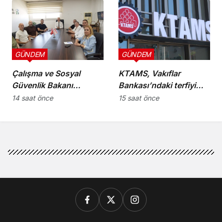
protokolü imzalandı
GÜNDEM
GÜNDEM
Çalışma ve Sosyal
KTAMS, Vakıflar
Güvenlik Bakanı
Bankası’ndaki terfiyi
Hasipoğlu,
eleştirdi
14 saat önce
15 saat önce
Restorancılar Birliği’ni
kabul etti