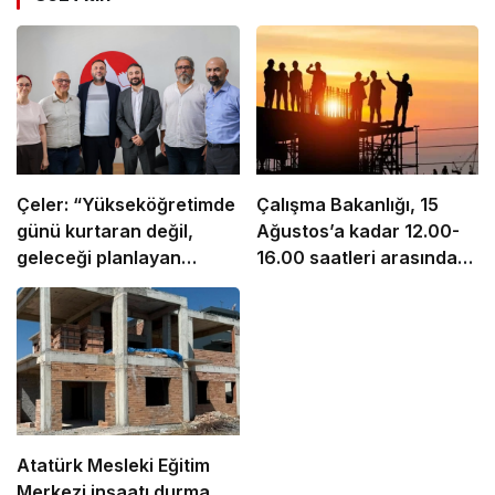
Çeler: “Yükseköğretimde
Çalışma Bakanlığı, 15
günü kurtaran değil,
Ağustos’a kadar 12.00-
geleceği planlayan
16.00 saatleri arasında
politikalara ihtiyaç var”
güneş altında çalışmayı
yasakladı
Atatürk Mesleki Eğitim
Merkezi inşaatı durma