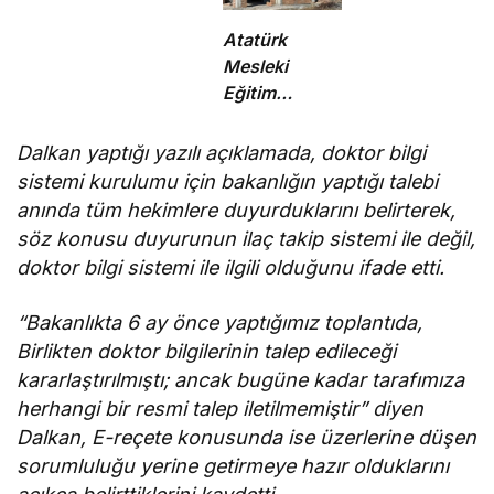
var”
güneş altında
çalışmayı
Atatürk
yasakladı
Mesleki
Eğitim
Merkezi
inşaatı durma
Dalkan yaptığı yazılı açıklamada, doktor bilgi
noktasında!
sistemi kurulumu için bakanlığın yaptığı talebi
anında tüm hekimlere duyurduklarını belirterek,
söz konusu duyurunun ilaç takip sistemi ile değil,
doktor bilgi sistemi ile ilgili olduğunu ifade etti.
“Bakanlıkta 6 ay önce yaptığımız toplantıda,
Birlikten doktor bilgilerinin talep edileceği
kararlaştırılmıştı; ancak bugüne kadar tarafımıza
herhangi bir resmi talep iletilmemiştir” diyen
Dalkan, E-reçete konusunda ise üzerlerine düşen
sorumluluğu yerine getirmeye hazır olduklarını