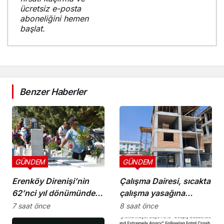
ücretsiz e-posta
aboneliğini hemen
başlat.
Benzer Haberler
GÜNDEM
GÜNDEM
Erenköy Direnişi’nin
Çalışma Dairesi, sıcakta
62’nci yıl dönümünde
çalışma yasağına
şehitler törenle anıldı
uymayan 19 iş yerine
7 saat önce
8 saat önce
uyarı verdi