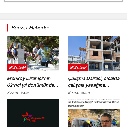
Benzer Haberler
GÜNDEM
GÜNDEM
Erenköy Direnişi’nin
Çalışma Dairesi, sıcakta
62’nci yıl dönümünde
çalışma yasağına
şehitler törenle anıldı
uymayan 19 iş yerine
7 saat önce
8 saat önce
uyarı verdi