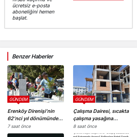
ücretsiz e-posta
aboneliğini hemen
başlat.
Benzer Haberler
GÜNDEM
GÜNDEM
Erenköy Direnişi’nin
Çalışma Dairesi, sıcakta
62’nci yıl dönümünde
çalışma yasağına
şehitler törenle anıldı
uymayan 19 iş yerine
7 saat önce
8 saat önce
uyarı verdi