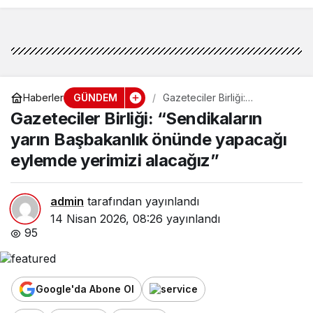
GÜNDEM
Haberler
Gazeteciler Birliği:
“Sendikaların yarın
Gazeteciler Birliği: “Sendikaların
Başbakanlık önünde
yapacağı eylemde yerimizi
yarın Başbakanlık önünde yapacağı
alacağız”
eylemde yerimizi alacağız”
admin
tarafından yayınlandı
14 Nisan 2026, 08:26
yayınlandı
95
Google'da Abone Ol