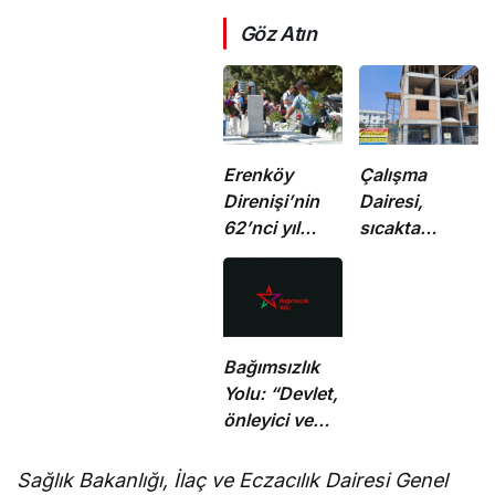
Göz Atın
Erenköy
Çalışma
Direnişi’nin
Dairesi,
62’nci yıl
sıcakta
dönümünde
çalışma
şehitler
yasağına
törenle anıldı
uymayan 19 iş
yerine uyarı
verdi
Bağımsızlık
Yolu: “Devlet,
önleyici ve
koruyucu
sorumluluklarını
Sağlık Bakanlığı, İlaç ve Eczacılık Dairesi Genel