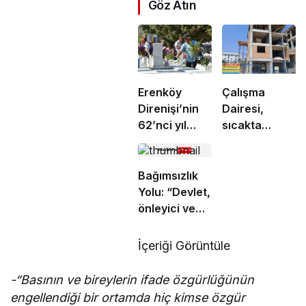
Göz Atın
Erenköy
Çalışma
Direnişi’nin
Dairesi,
62’nci yıl
sıcakta
dönümünde
çalışma
şehitler
yasağına
törenle anıldı
uymayan 19
Bağımsızlık
iş yerine
Yolu: “Devlet,
uyarı verdi
önleyici ve
koruyucu
sorumluluklarını
İçeriği Görüntüle
yerine
getirmeli”
-“Basının ve bireylerin ifade özgürlüğünün
engellendiği bir ortamda hiç kimse özgür