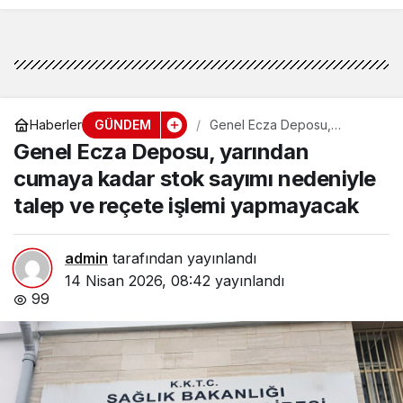
GÜNDEM
Haberler
Genel Ecza Deposu,
yarından cumaya kadar stok
Genel Ecza Deposu, yarından
sayımı nedeniyle talep ve
reçete işlemi yapmayacak
cumaya kadar stok sayımı nedeniyle
talep ve reçete işlemi yapmayacak
admin
tarafından yayınlandı
14 Nisan 2026, 08:42
yayınlandı
99