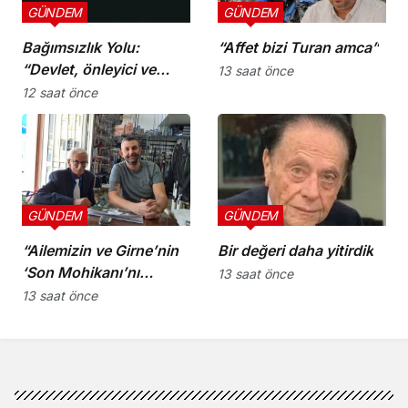
GÜNDEM
GÜNDEM
Bağımsızlık Yolu:
“Affet bizi Turan amca”
“Devlet, önleyici ve
13 saat önce
koruyucu
12 saat önce
sorumluluklarını yerine
getirmeli”
GÜNDEM
GÜNDEM
“Ailemizin ve Girne’nin
Bir değeri daha yitirdik
‘Son Mohikanı’nı
13 saat önce
kaybettik”
13 saat önce