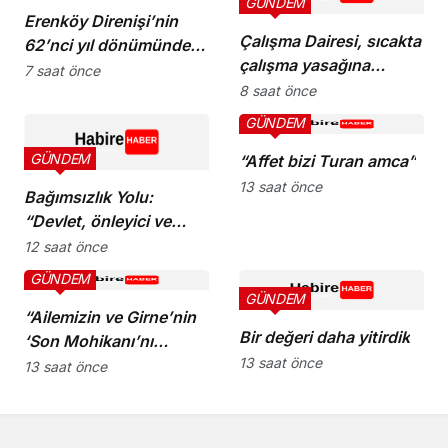
GÜNDEM
Erenköy Direnişi’nin
Çalışma Dairesi, sıcakta
62’nci yıl dönümünde
çalışma yasağına
şehitler törenle anıldı
7 saat önce
uymayan 19 iş yerine
8 saat önce
uyarı verdi
GÜNDEM
GÜNDEM
“Affet bizi Turan amca”
13 saat önce
Bağımsızlık Yolu:
“Devlet, önleyici ve
koruyucu
12 saat önce
sorumluluklarını yerine
GÜNDEM
getirmeli”
GÜNDEM
“Ailemizin ve Girne’nin
Bir değeri daha yitirdik
‘Son Mohikanı’nı
13 saat önce
kaybettik”
13 saat önce