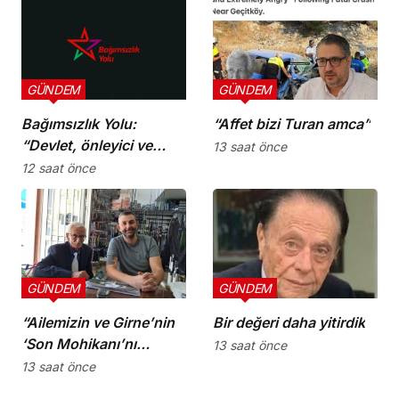
GÜNDEM
GÜNDEM
Bağımsızlık Yolu:
“Affet bizi Turan amca”
“Devlet, önleyici ve
13 saat önce
koruyucu
12 saat önce
sorumluluklarını yerine
getirmeli”
GÜNDEM
GÜNDEM
“Ailemizin ve Girne’nin
Bir değeri daha yitirdik
‘Son Mohikanı’nı
13 saat önce
kaybettik”
13 saat önce