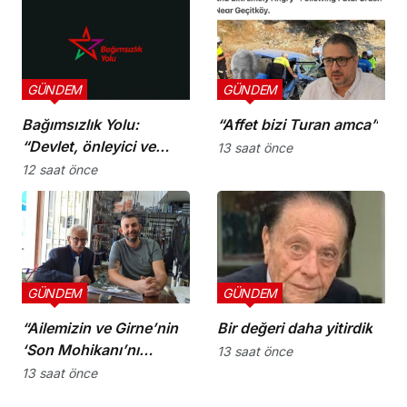
GÜNDEM
GÜNDEM
Bağımsızlık Yolu:
“Affet bizi Turan amca”
“Devlet, önleyici ve
13 saat önce
koruyucu
12 saat önce
sorumluluklarını yerine
getirmeli”
GÜNDEM
GÜNDEM
“Ailemizin ve Girne’nin
Bir değeri daha yitirdik
‘Son Mohikanı’nı
13 saat önce
kaybettik”
13 saat önce