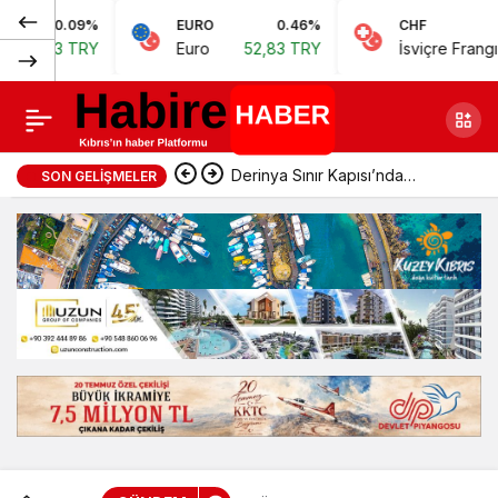
0.09%
EURO
0.46%
CHF
Öztürkler, “Bayramlar
Normal (100%)
,73 TRY
Euro
52,83 TRY
İsviçre Frangı
57,
paylaşma kültürünün
gelecek nesillere
Derinya Sınır Kapısı’nda
SON GELIŞMELER
aktarıldığı en kıymetli
geçişler normale döndü
zamanlardır”