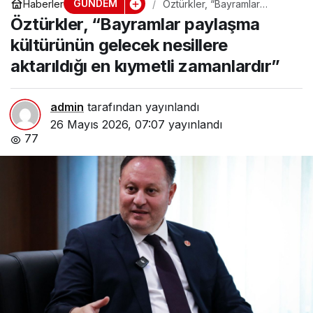
GÜNDEM
Haberler
Öztürkler, “Bayramlar
paylaşma kültürünün
Öztürkler, “Bayramlar paylaşma
gelecek nesillere aktarıldığı
en kıymetli zamanlardır”
kültürünün gelecek nesillere
aktarıldığı en kıymetli zamanlardır”
admin
tarafından yayınlandı
26 Mayıs 2026, 07:07
yayınlandı
77