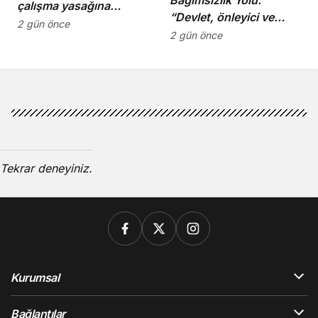
çalışma yasağına
“Devlet, önleyici ve
uymayan 19 iş yerine
2 gün önce
koruyucu
2 gün önce
uyarı verdi
sorumluluklarını yerine
getirmeli”
Tekrar deneyiniz.
Kurumsal
Bağlantılar