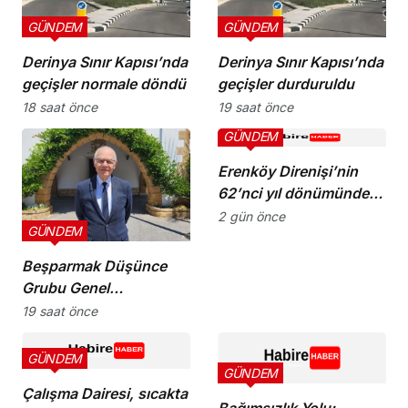
GÜNDEM
GÜNDEM
Derinya Sınır Kapısı’nda
Derinya Sınır Kapısı’nda
geçişler normale döndü
geçişler durduruldu
18 saat önce
19 saat önce
GÜNDEM
Erenköy Direnişi’nin
62’nci yıl dönümünde
şehitler törenle anıldı
2 gün önce
GÜNDEM
Beşparmak Düşünce
Grubu Genel
Koordinatörü M. Ergün
19 saat önce
Olgun oldu
GÜNDEM
GÜNDEM
Çalışma Dairesi, sıcakta
Bağımsızlık Yolu: