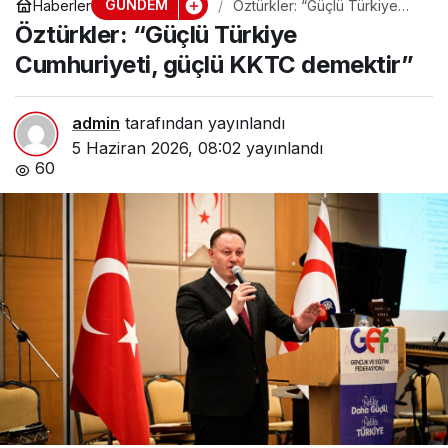
GÜNDEM
Haberler
Öztürkler: “Güçlü Türkiye
Cumhuriyeti, güçlü KKTC
Öztürkler: “Güçlü Türkiye
demektir”
Cumhuriyeti, güçlü KKTC demektir”
admin
tarafından yayınlandı
5 Haziran 2026, 08:02
yayınlandı
60