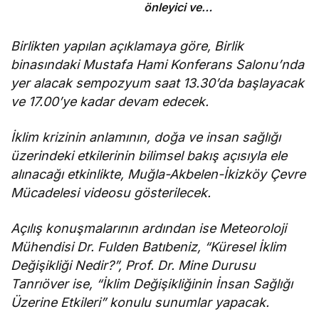
önleyici ve
koruyucu
sorumluluklarını
Birlikten yapılan açıklamaya göre, Birlik
yerine
binasındaki Mustafa Hami Konferans Salonu’nda
getirmeli”
yer alacak sempozyum saat 13.30’da başlayacak
ve 17.00’ye kadar devam edecek.
İklim krizinin anlamının, doğa ve insan sağlığı
üzerindeki etkilerinin bilimsel bakış açısıyla ele
alınacağı etkinlikte, Muğla-Akbelen-İkizköy Çevre
Mücadelesi videosu gösterilecek.
Açılış konuşmalarının ardından ise Meteoroloji
Mühendisi Dr. Fulden Batıbeniz, “Küresel İklim
Değişikliği Nedir?”, Prof. Dr. Mine Durusu
Tanrıöver ise, “İklim Değişikliğinin İnsan Sağlığı
Üzerine Etkileri” konulu sunumlar yapacak.