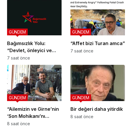
GÜNDEM
GÜNDEM
Bağımsızlık Yolu:
“Affet bizi Turan amca”
“Devlet, önleyici ve
7 saat önce
koruyucu
7 saat önce
sorumluluklarını yerine
getirmeli”
GÜNDEM
GÜNDEM
“Ailemizin ve Girne’nin
Bir değeri daha yitirdik
‘Son Mohikanı’nı
8 saat önce
kaybettik”
8 saat önce