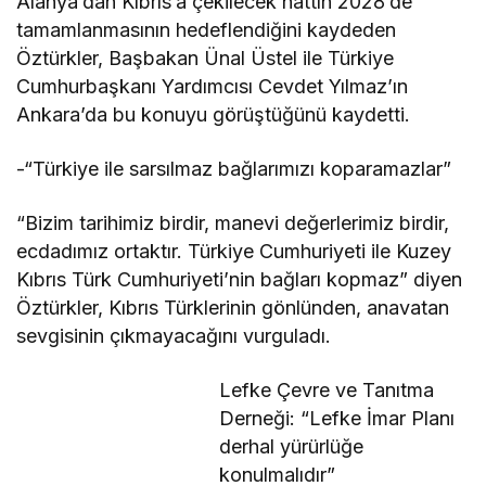
Alanya’dan Kıbrıs’a çekilecek hattın 2028’de
tamamlanmasının hedeflendiğini kaydeden
Öztürkler, Başbakan Ünal Üstel ile Türkiye
Cumhurbaşkanı Yardımcısı Cevdet Yılmaz’ın
Ankara’da bu konuyu görüştüğünü kaydetti.
-“Türkiye ile sarsılmaz bağlarımızı koparamazlar”
“Bizim tarihimiz birdir, manevi değerlerimiz birdir,
ecdadımız ortaktır. Türkiye Cumhuriyeti ile Kuzey
Kıbrıs Türk Cumhuriyeti’nin bağları kopmaz” diyen
Öztürkler, Kıbrıs Türklerinin gönlünden, anavatan
sevgisinin çıkmayacağını vurguladı.
Lefke Çevre ve Tanıtma
Derneği: “Lefke İmar Planı
derhal yürürlüğe
konulmalıdır”