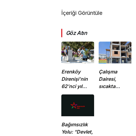
İçeriği Görüntüle
Göz Atın
Erenköy
Çalışma
Direnişi’nin
Dairesi,
62’nci yıl
sıcakta
dönümünde
çalışma
şehitler
yasağına
törenle anıldı
uymayan 19 iş
yerine uyarı
verdi
Bağımsızlık
Yolu: “Devlet,