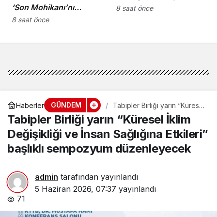
‘Son Mohikanı’nı
8 saat önce
kaybettik”
8 saat önce
GÜNDEM
Haberler
Tabipler Birliği yarın “Küresel
İklim Değişikliği ve İnsan
Tabipler Birliği yarın “Küresel İklim
Sağlığına Etkileri” başlıklı
sempozyum düzenleyecek
Değişikliği ve İnsan Sağlığına Etkileri”
başlıklı sempozyum düzenleyecek
admin
tarafından yayınlandı
5 Haziran 2026, 07:37
yayınlandı
71