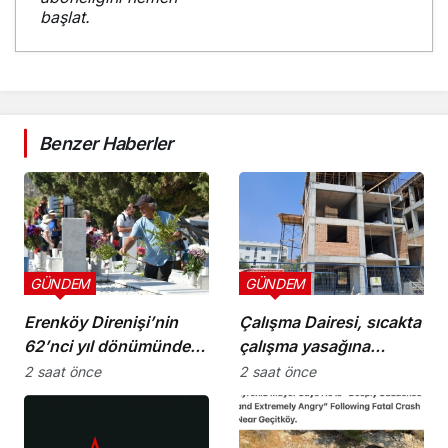
başlat.
Benzer Haberler
GÜNDEM
GÜNDEM
Erenköy Direnişi’nin
Çalışma Dairesi, sıcakta
62’nci yıl dönümünde
çalışma yasağına
şehitler törenle anıldı
uymayan 19 iş yerine
2 saat önce
2 saat önce
uyarı verdi