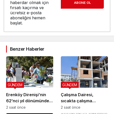
haberdar olmak için
ABONE OL
fırsatı kaçırma ve
ücretsiz e-posta
aboneliğini hemen
başlat.
Benzer Haberler
GÜNDEM
GÜNDEM
Erenköy Direnişi’nin
Çalışma Dairesi,
62’nci yıl dönümünde
sıcakta çalışma
şehitler törenle anıldı
yasağına uymayan 19
2 saat önce
2 saat önce
iş yerine uyarı verdi