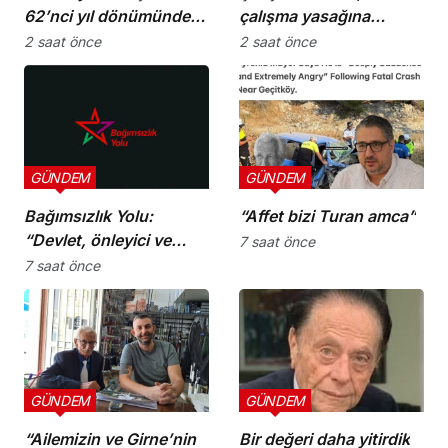
62’nci yıl dönümünde
çalışma yasağına
şehitler törenle anıldı
uymayan 19 iş yerine
2 saat önce
2 saat önce
uyarı verdi
GÜNDEM
GÜNDEM
Bağımsızlık Yolu:
“Affet bizi Turan amca”
“Devlet, önleyici ve
7 saat önce
koruyucu
7 saat önce
sorumluluklarını yerine
getirmeli”
GÜNDEM
GÜNDEM
“Ailemizin ve Girne’nin
Bir değeri daha yitirdik