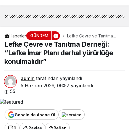
GÜNDEM
Haberler
Lefke Çevre ve Tanıtma
Derneği: “Lefke İmar Planı
Lefke Çevre ve Tanıtma Derneği:
derhal yürürlüğe
konulmalıdır”
“Lefke İmar Planı derhal yürürlüğe
konulmalıdır”
admin
tarafından yayınlandı
5 Haziran 2026, 06:57
yayınlandı
55
Google'da Abone Ol
0
Paylaş
Beğen