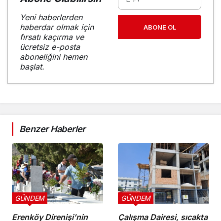
Yeni haberlerden
haberdar olmak için
ABONE OL
fırsatı kaçırma ve
ücretsiz e-posta
aboneliğini hemen
başlat.
Benzer Haberler
GÜNDEM
GÜNDEM
Erenköy Direnişi’nin
Çalışma Dairesi, sıcakta