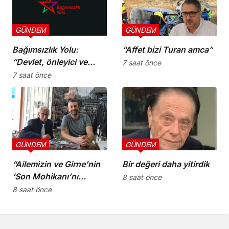
GÜNDEM
GÜNDEM
Bağımsızlık Yolu:
“Affet bizi Turan amca”
“Devlet, önleyici ve
7 saat önce
koruyucu
7 saat önce
sorumluluklarını yerine
getirmeli”
GÜNDEM
GÜNDEM
“Ailemizin ve Girne’nin
Bir değeri daha yitirdik
‘Son Mohikanı’nı
8 saat önce
kaybettik”
8 saat önce